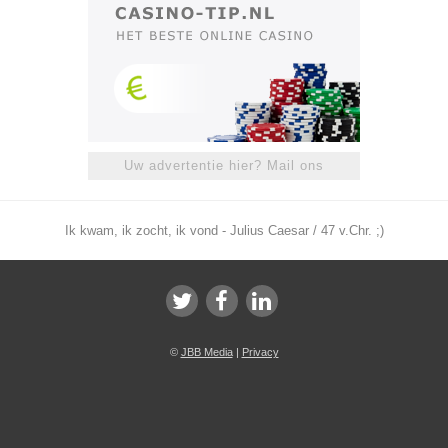
Uw advertentie hier? Mail ons
Ik kwam, ik zocht, ik vond - Julius Caesar / 47 v.Chr. ;)
©
JBB Media
|
Privacy