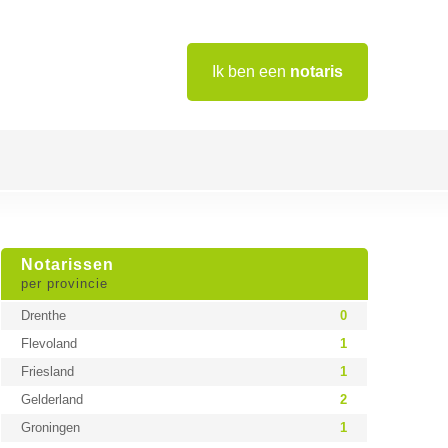
Ik ben een
notaris
Notarissen
per provincie
Drenthe
0
Flevoland
1
Friesland
1
Gelderland
2
Groningen
1