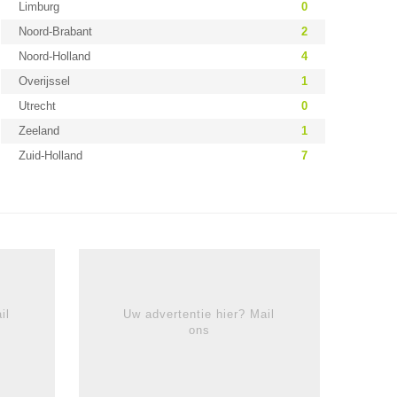
Limburg
0
Noord-Brabant
2
Noord-Holland
4
Overijssel
1
Utrecht
0
Zeeland
1
Zuid-Holland
7
il
Uw advertentie hier? Mail
ons