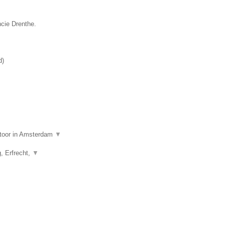
ncie Drenthe.
d
)
ntoor in Amsterdam
▼
g, Erfrecht,
▼