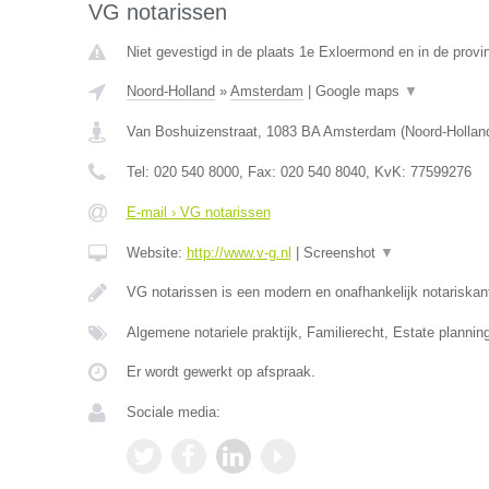
VG notarissen
Niet gevestigd in de plaats 1e Exloermond en in de provi
Noord-Holland
»
Amsterdam
|
Google maps
▼
Van Boshuizenstraat
,
1083 BA
Amsterdam
(
Noord-Hollan
Tel:
020 540 8000
, Fax:
020 540 8040
, KvK:
77599276
E-mail › VG notarissen
Website:
http://www.v-g.nl
|
Screenshot
▼
VG notarissen is een modern en onafhankelijk notariska
Algemene notariele praktijk, Familierecht, Estate plannin
Er wordt gewerkt op afspraak.
Sociale media: