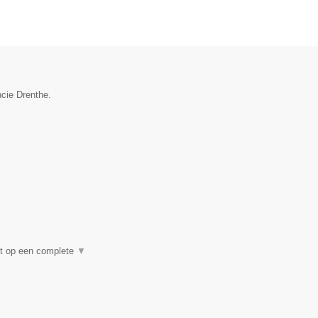
ncie Drenthe.
ht op een complete
▼