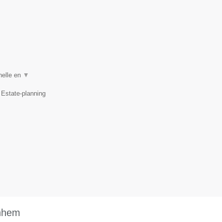
nelle en
▼
 Estate-planning
rnhem