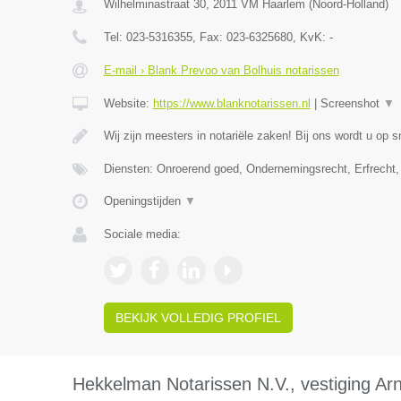
Wilhelminastraat 30
,
2011 VM
Haarlem
(
Noord-Holland
)
Tel:
023-5316355
, Fax:
023-6325680
, KvK:
-
E-mail › Blank Prevoo van Bolhuis notarissen
Website:
https://www.blanknotarissen.nl
|
Screenshot
▼
Wij zijn meesters in notariële zaken! Bij ons wordt u op s
Diensten: Onroerend goed, Ondernemingsrecht, Erfrecht,
Openingstijden
▼
Sociale media:
BEKIJK VOLLEDIG PROFIEL
Hekkelman Notarissen N.V., vestiging A