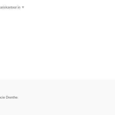
tariskantoor in
▼
ncie Drenthe.