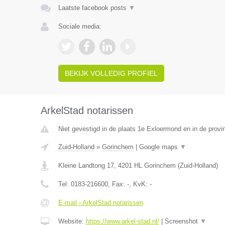
Laatste facebook posts
▼
Sociale media:
BEKIJK VOLLEDIG PROFIEL
ArkelStad notarissen
Niet gevestigd in de plaats 1e Exloermond en in de provi
Zuid-Holland
»
Gorinchem
|
Google maps
▼
Kleine Landtong 17
,
4201 HL
Gorinchem
(
Zuid-Holland
)
Tel:
0183-216600
, Fax:
-
, KvK:
-
E-mail › ArkelStad notarissen
Website:
https://www.arkel-stad.nl/
|
Screenshot
▼