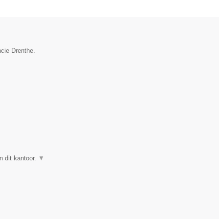
ncie Drenthe.
n dit kantoor.
▼