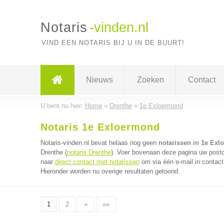
Notaris
-vinden.nl
VIND EEN NOTARIS BIJ U IN DE BUURT!
Nieuws
Zoeken
Contact
U bent nu hier:
Home
»
Drenthe
»
1e Exloermond
Notaris 1e Exloermond
Notaris-vinden.nl bevat helaas nog geen
notarissen in 1e Ex
Drenthe (
notaris Drenthe
). Voer bovenaan deze pagina uw postco
naar
direct contact met notarissen
om via één e-mail in contact
Hieronder worden nu overige resultaten getoond.
1
2
»
»»