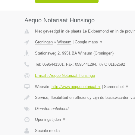
Aequo Notariaat Hunsingo
Niet gevestigd in de plaats 1e Exloermond en in de provi
Groningen
»
Winsum
|
Google maps
▼
Stationsweg 2
,
9951 BA
Winsum
(
Groningen
)
Tel:
0595441301
, Fax:
0595441294
, KvK:
01162692
E-mail › Aequo Notariaat Hunsingo
Website:
http://www.aequonotariaat.nl
|
Screenshot
▼
Service, flexibiliteit en efficiency zijn de basiswaarden va
Diensten onbekend
Openingstijden
▼
Sociale media: