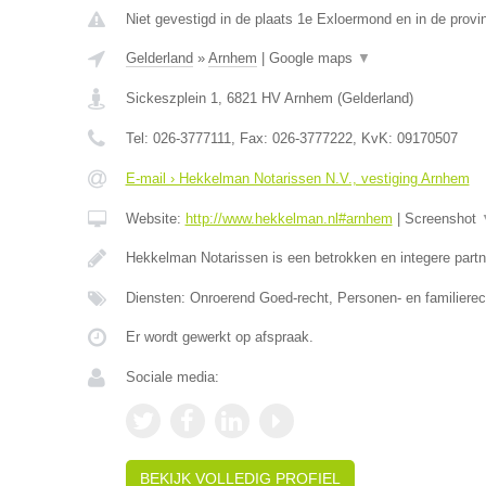
Niet gevestigd in de plaats 1e Exloermond en in de provi
Gelderland
»
Arnhem
|
Google maps
▼
Sickeszplein 1
,
6821 HV
Arnhem
(
Gelderland
)
Tel:
026-3777111
, Fax:
026-3777222
, KvK:
09170507
E-mail › Hekkelman Notarissen N.V., vestiging Arnhem
Website:
http://www.hekkelman.nl#arnhem
|
Screenshot
Hekkelman Notarissen is een betrokken en integere partn
Diensten: Onroerend Goed-recht, Personen- en familiere
Er wordt gewerkt op afspraak.
Sociale media:
BEKIJK VOLLEDIG PROFIEL