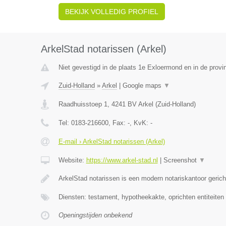
BEKIJK VOLLEDIG PROFIEL
ArkelStad notarissen (Arkel)
Niet gevestigd in de plaats 1e Exloermond en in de provi
Zuid-Holland
»
Arkel
|
Google maps
▼
Raadhuisstoep 1
,
4241 BV
Arkel
(
Zuid-Holland
)
Tel:
0183-216600
, Fax:
-
, KvK:
-
E-mail › ArkelStad notarissen (Arkel)
Website:
https://www.arkel-stad.nl
|
Screenshot
▼
ArkelStad notarissen is een modern notariskantoor geric
Diensten: testament, hypotheekakte, oprichten entiteiten
Openingstijden onbekend