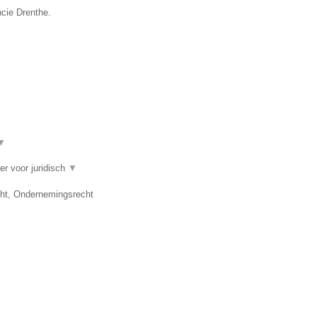
ncie Drenthe.
▼
er voor juridisch
▼
cht, Ondernemingsrecht