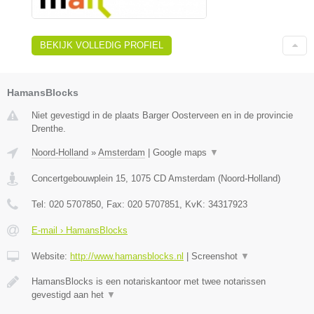
BEKIJK VOLLEDIG PROFIEL
HamansBlocks
Niet gevestigd in de plaats Barger Oosterveen en in de provincie
Drenthe.
Noord-Holland
»
Amsterdam
|
Google maps
▼
Concertgebouwplein 15
,
1075 CD
Amsterdam
(
Noord-Holland
)
Tel:
020 5707850
, Fax:
020 5707851
, KvK:
34317923
E-mail › HamansBlocks
Website:
http://www.hamansblocks.nl
|
Screenshot
▼
HamansBlocks is een notariskantoor met twee notarissen
gevestigd aan het
▼