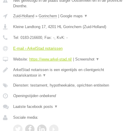
Niet gevestigd in de plaats Barger Oosterveen en in de provincie
Drenthe.
Zuid-Holland
»
Gorinchem
|
Google maps
▼
Kleine Landtong 17
,
4201 HL
Gorinchem
(
Zuid-Holland
)
Tel:
0183-216600
, Fax:
-
, KvK:
-
E-mail › ArkelStad notarissen
Website:
https://www.arkel-stad.nl/
|
Screenshot
▼
ArkelStad notarissen is een eigentijds en clientgericht
notariskantoor in
▼
Diensten: testament, hypotheekakte, oprichten entiteiten
Openingstijden onbekend
Laatste facebook posts
▼
Sociale media: