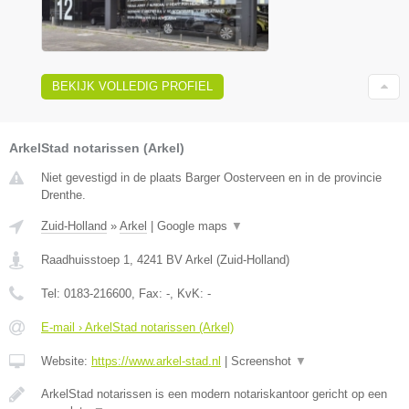
BEKIJK VOLLEDIG PROFIEL
ArkelStad notarissen (Arkel)
Niet gevestigd in de plaats Barger Oosterveen en in de provincie
Drenthe.
Zuid-Holland
»
Arkel
|
Google maps
▼
Raadhuisstoep 1
,
4241 BV
Arkel
(
Zuid-Holland
)
Tel:
0183-216600
, Fax:
-
, KvK:
-
E-mail › ArkelStad notarissen (Arkel)
Website:
https://www.arkel-stad.nl
|
Screenshot
▼
ArkelStad notarissen is een modern notariskantoor gericht op een