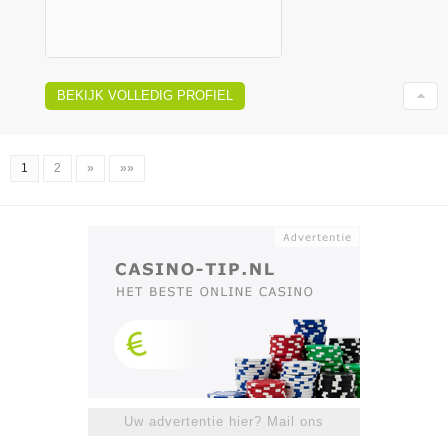
BEKIJK VOLLEDIG PROFIEL
1
2
»
»»
Uw advertentie hier? Mail ons