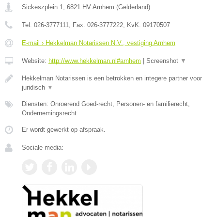
Sickeszplein 1
,
6821 HV
Arnhem
(
Gelderland
)
Tel:
026-3777111
, Fax:
026-3777222
, KvK:
09170507
E-mail › Hekkelman Notarissen N.V., vestiging Arnhem
Website:
http://www.hekkelman.nl#arnhem
|
Screenshot
▼
Hekkelman Notarissen is een betrokken en integere partner voor
juridisch
▼
Diensten: Onroerend Goed-recht, Personen- en familierecht,
Ondernemingsrecht
Er wordt gewerkt op afspraak.
Sociale media: