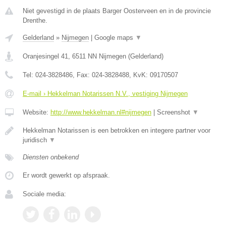
Niet gevestigd in de plaats Barger Oosterveen en in de provincie
Drenthe.
Gelderland
»
Nijmegen
|
Google maps
▼
Oranjesingel 41
,
6511 NN
Nijmegen
(
Gelderland
)
Tel:
024-3828486
, Fax:
024-3828488
, KvK:
09170507
E-mail › Hekkelman Notarissen N.V., vestiging Nijmegen
Website:
http://www.hekkelman.nl#nijmegen
|
Screenshot
▼
Hekkelman Notarissen is een betrokken en integere partner voor
juridisch
▼
Diensten onbekend
Er wordt gewerkt op afspraak.
Sociale media: