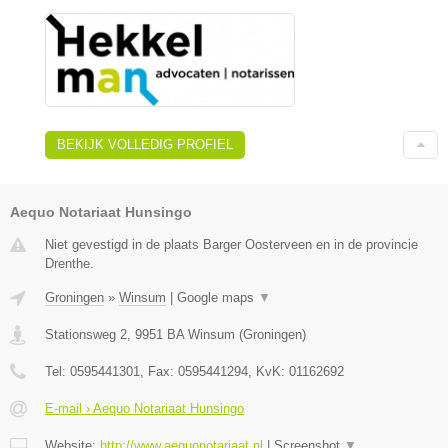
BEKIJK VOLLEDIG PROFIEL
Aequo Notariaat Hunsingo
Niet gevestigd in de plaats Barger Oosterveen en in de provincie
Drenthe.
Groningen
»
Winsum
|
Google maps
▼
Stationsweg 2
,
9951 BA
Winsum
(
Groningen
)
Tel:
0595441301
, Fax:
0595441294
, KvK:
01162692
E-mail › Aequo Notariaat Hunsingo
Website:
http://www.aequonotariaat.nl
|
Screenshot
▼