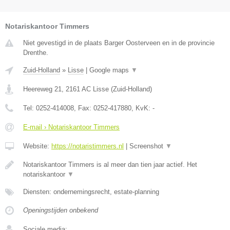
Notariskantoor Timmers
Niet gevestigd in de plaats Barger Oosterveen en in de provincie
Drenthe.
Zuid-Holland
»
Lisse
|
Google maps
▼
Heereweg 21
,
2161 AC
Lisse
(
Zuid-Holland
)
Tel:
0252-414008
, Fax:
0252-417880
, KvK:
-
E-mail › Notariskantoor Timmers
Website:
https://notaristimmers.nl
|
Screenshot
▼
Notariskantoor Timmers is al meer dan tien jaar actief. Het
notariskantoor
▼
Diensten: ondernemingsrecht, estate-planning
Openingstijden onbekend
Sociale media: