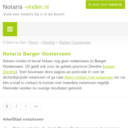
Ik ben een
notaris
Notaris
-vinden.nl
Vind een notaris bij u in de buurt!
U bent nu hier:
Home
»
Drenthe
»
Barger Oosterveen
Notaris Barger Oosterveen
Notaris-vinden.nl bevat helaas nog geen
notarissen in Barger
Oosterveen
. Dit geldt ook voor de gehele provincie Drenthe (
notaris
Drenthe
). Voer bovenaan deze pagina uw postcode in voor de
dichtstbijzijnde notarissen of ga naar
direct contact met notarissen
om via
één e-mail in contact te komen met meerdere notarissen tegelijk.
Hieronder worden nu overige resultaten getoond.
1
2
»
»»
ArkelStad notarissen