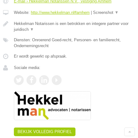
E-mail › Hekkelman Notarissen N.V., vestiging Arnhem
Website:
http://www.hekkelman.nl#arnhem
|
Screenshot
▼
Hekkelman Notarissen is een betrokken en integere partner voor
juridisch
▼
Diensten: Onroerend Goed-recht, Personen- en familierecht,
Ondernemingsrecht
Er wordt gewerkt op afspraak.
Sociale media:
BEKIJK VOLLEDIG PROFIEL