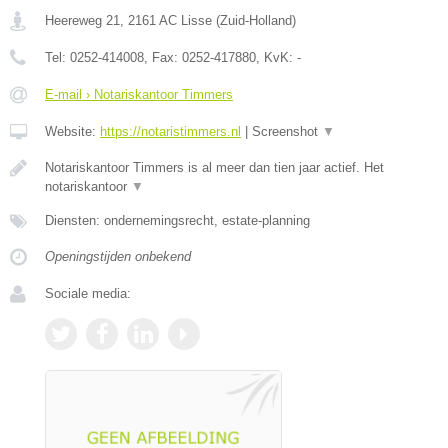
Heereweg 21
,
2161 AC
Lisse
(
Zuid-Holland
)
Tel:
0252-414008
, Fax:
0252-417880
, KvK:
-
E-mail › Notariskantoor Timmers
Website:
https://notaristimmers.nl
|
Screenshot
▼
Notariskantoor Timmers is al meer dan tien jaar actief. Het
notariskantoor
▼
Diensten: ondernemingsrecht, estate-planning
Openingstijden onbekend
Sociale media: