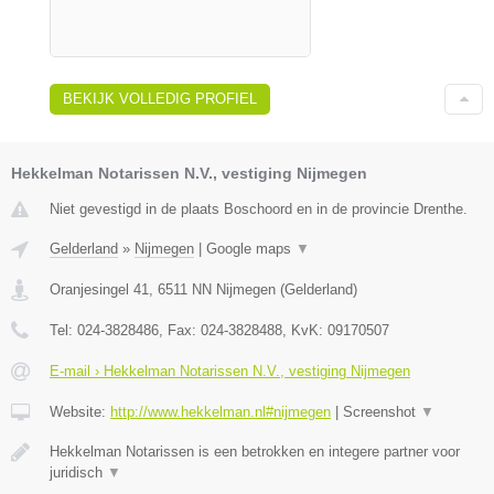
BEKIJK VOLLEDIG PROFIEL
Hekkelman Notarissen N.V., vestiging Nijmegen
Niet gevestigd in de plaats Boschoord en in de provincie Drenthe.
Gelderland
»
Nijmegen
|
Google maps
▼
Oranjesingel 41
,
6511 NN
Nijmegen
(
Gelderland
)
Tel:
024-3828486
, Fax:
024-3828488
, KvK:
09170507
E-mail › Hekkelman Notarissen N.V., vestiging Nijmegen
Website:
http://www.hekkelman.nl#nijmegen
|
Screenshot
▼
Hekkelman Notarissen is een betrokken en integere partner voor
juridisch
▼