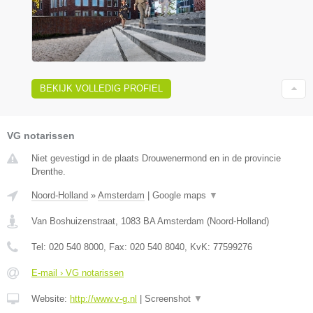
BEKIJK VOLLEDIG PROFIEL
VG notarissen
Niet gevestigd in de plaats Drouwenermond en in de provincie
Drenthe.
Noord-Holland
»
Amsterdam
|
Google maps
▼
Van Boshuizenstraat
,
1083 BA
Amsterdam
(
Noord-Holland
)
Tel:
020 540 8000
, Fax:
020 540 8040
, KvK:
77599276
E-mail › VG notarissen
Website:
http://www.v-g.nl
|
Screenshot
▼