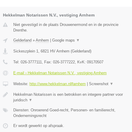
Hekkelman Notarissen N.V., vestiging Arnhem
Niet gevestigd in de plaats Drouwenermond en in de provincie
Drenthe.
Gelderland
»
Arnhem
|
Google maps
▼
Sickeszplein 1
,
6821 HV
Arnhem
(
Gelderland
)
Tel:
026-3777111
, Fax:
026-3777222
, KvK:
09170507
E-mail › Hekkelman Notarissen N.V., vestiging Arnhem
Website:
http://www.hekkelman.nl#arnhem
|
Screenshot
▼
Hekkelman Notarissen is een betrokken en integere partner voor
juridisch
▼
Diensten: Onroerend Goed-recht, Personen- en familierecht,
Ondernemingsrecht
Er wordt gewerkt op afspraak.