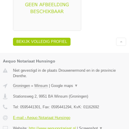
BEKIJK VOLLEDIG PROFIEL
Aequo Notariaat Hunsingo
Niet gevestigd in de plaats Drouwenermond en in de provincie
Drenthe.
Groningen
»
Winsum
|
Google maps
▼
Stationsweg 2
,
9951 BA
Winsum
(
Groningen
)
Tel:
0595441301
, Fax:
0595441294
, KvK:
01162692
E-mail › Aequo Notariaat Hunsingo
Website:
http://www.aequonotariaat.nl
|
Screenshot
▼