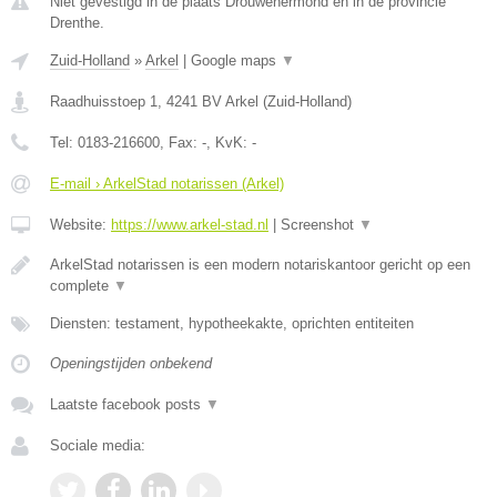
Niet gevestigd in de plaats Drouwenermond en in de provincie
Drenthe.
Zuid-Holland
»
Arkel
|
Google maps
▼
Raadhuisstoep 1
,
4241 BV
Arkel
(
Zuid-Holland
)
Tel:
0183-216600
, Fax:
-
, KvK:
-
E-mail › ArkelStad notarissen (Arkel)
Website:
https://www.arkel-stad.nl
|
Screenshot
▼
ArkelStad notarissen is een modern notariskantoor gericht op een
complete
▼
Diensten: testament, hypotheekakte, oprichten entiteiten
Openingstijden onbekend
Laatste facebook posts
▼
Sociale media: