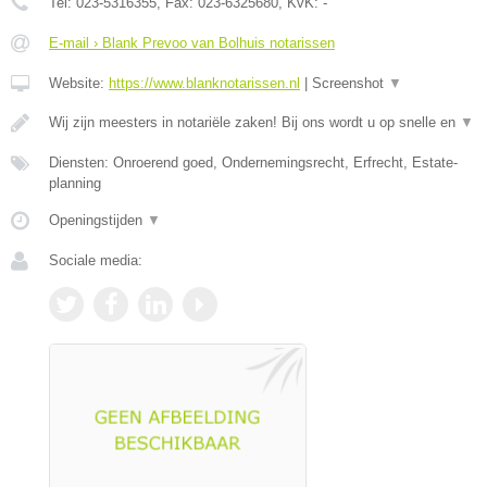
Tel:
023-5316355
, Fax:
023-6325680
, KvK:
-
E-mail › Blank Prevoo van Bolhuis notarissen
Website:
https://www.blanknotarissen.nl
|
Screenshot
▼
Wij zijn meesters in notariële zaken! Bij ons wordt u op snelle en
▼
Diensten: Onroerend goed, Ondernemingsrecht, Erfrecht, Estate-
planning
Openingstijden
▼
Sociale media: