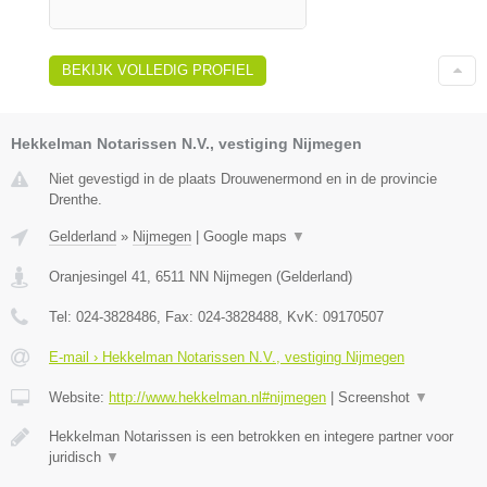
BEKIJK VOLLEDIG PROFIEL
Hekkelman Notarissen N.V., vestiging Nijmegen
Niet gevestigd in de plaats Drouwenermond en in de provincie
Drenthe.
Gelderland
»
Nijmegen
|
Google maps
▼
Oranjesingel 41
,
6511 NN
Nijmegen
(
Gelderland
)
Tel:
024-3828486
, Fax:
024-3828488
, KvK:
09170507
E-mail › Hekkelman Notarissen N.V., vestiging Nijmegen
Website:
http://www.hekkelman.nl#nijmegen
|
Screenshot
▼
Hekkelman Notarissen is een betrokken en integere partner voor
juridisch
▼