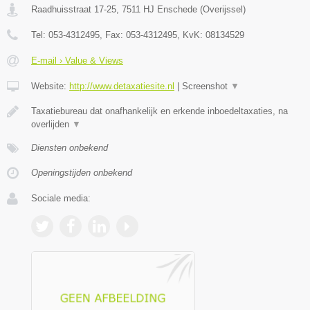
Raadhuisstraat 17-25
,
7511 HJ
Enschede
(
Overijssel
)
Tel:
053-4312495
, Fax:
053-4312495
, KvK:
08134529
E-mail › Value & Views
Website:
http://www.detaxatiesite.nl
|
Screenshot
▼
Taxatiebureau dat onafhankelijk en erkende inboedeltaxaties, na
overlijden
▼
Diensten onbekend
Openingstijden onbekend
Sociale media: