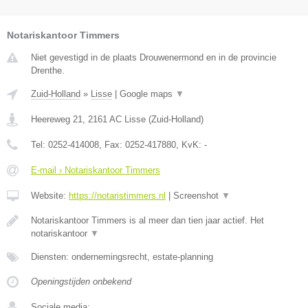
Notariskantoor Timmers
Niet gevestigd in de plaats Drouwenermond en in de provincie
Drenthe.
Zuid-Holland
»
Lisse
|
Google maps
▼
Heereweg 21
,
2161 AC
Lisse
(
Zuid-Holland
)
Tel:
0252-414008
, Fax:
0252-417880
, KvK:
-
E-mail › Notariskantoor Timmers
Website:
https://notaristimmers.nl
|
Screenshot
▼
Notariskantoor Timmers is al meer dan tien jaar actief. Het
notariskantoor
▼
Diensten: ondernemingsrecht, estate-planning
Openingstijden onbekend
Sociale media: