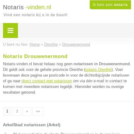
Ik ben een
notaris
Notaris
-vinden.nl
Vind een notaris bij u in de buurt!
U bent nu hier:
Home
»
Drenthe
»
Drouwenermond
Notaris Drouwenermond
Notaris-vinden.nl bevat helaas nog geen
notarissen in Drouwenermond
.
Dit geldt ook voor de gehele provincie Drenthe (
notaris Drenthe
). Voer
bovenaan deze pagina uw postcode in voor de dichtstbijzijnde notarissen
of ga naar
direct contact met notarissen
om via één e-mail in contact te
komen met meerdere notarissen tegelijk. Hieronder worden nu overige
resultaten getoond.
1
2
»
»»
ArkelStad notarissen (Arkel)