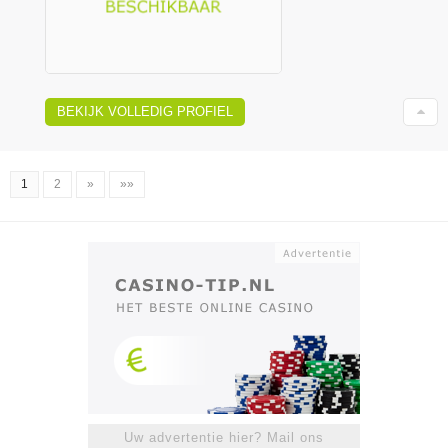
BEKIJK VOLLEDIG PROFIEL
1
2
»
»»
Uw advertentie hier? Mail ons