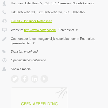
Hoff van Hollantlaan 5
,
5243 SR
Rosmalen
(
Noord-Brabant
)
Tel:
073-5232533
, Fax:
073-5232534
, KvK:
50025899
E-mail › Hoffspoor Notarissen
Website:
http://www.hoffspoor.nl
|
Screenshot
▼
Ons kantoor is een toegankelijk notariskantoor in Rosmalen,
gemeente Den
▼
Diensten onbekend
Openingstijden onbekend
Sociale media: