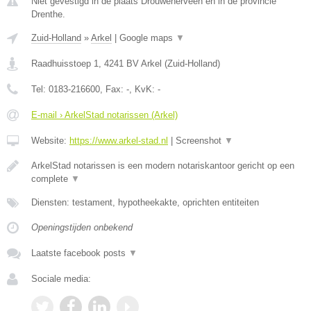
Niet gevestigd in de plaats Drouwenerveen en in de provincie
Drenthe.
Zuid-Holland
»
Arkel
|
Google maps
▼
Raadhuisstoep 1
,
4241 BV
Arkel
(
Zuid-Holland
)
Tel:
0183-216600
, Fax:
-
, KvK:
-
E-mail › ArkelStad notarissen (Arkel)
Website:
https://www.arkel-stad.nl
|
Screenshot
▼
ArkelStad notarissen is een modern notariskantoor gericht op een
complete
▼
Diensten: testament, hypotheekakte, oprichten entiteiten
Openingstijden onbekend
Laatste facebook posts
▼
Sociale media: