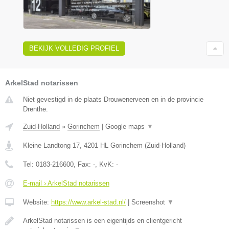
BEKIJK VOLLEDIG PROFIEL
ArkelStad notarissen
Niet gevestigd in de plaats Drouwenerveen en in de provincie
Drenthe.
Zuid-Holland
»
Gorinchem
|
Google maps
▼
Kleine Landtong 17
,
4201 HL
Gorinchem
(
Zuid-Holland
)
Tel:
0183-216600
, Fax:
-
, KvK:
-
E-mail › ArkelStad notarissen
Website:
https://www.arkel-stad.nl/
|
Screenshot
▼
ArkelStad notarissen is een eigentijds en clientgericht