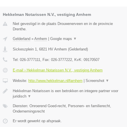
Hekkelman Notarissen N.V., vestiging Arnhem
Niet gevestigd in de plaats Drouwenerveen en in de provincie
Drenthe.
Gelderland
»
Arnhem
|
Google maps
▼
Sickeszplein 1
,
6821 HV
Arnhem
(
Gelderland
)
Tel:
026-3777111
, Fax:
026-3777222
, KvK:
09170507
E-mail › Hekkelman Notarissen N.V., vestiging Arnhem
Website:
http://www.hekkelman.nl#arnhem
|
Screenshot
▼
Hekkelman Notarissen is een betrokken en integere partner voor
juridisch
▼
Diensten: Onroerend Goed-recht, Personen- en familierecht,
Ondernemingsrecht
Er wordt gewerkt op afspraak.