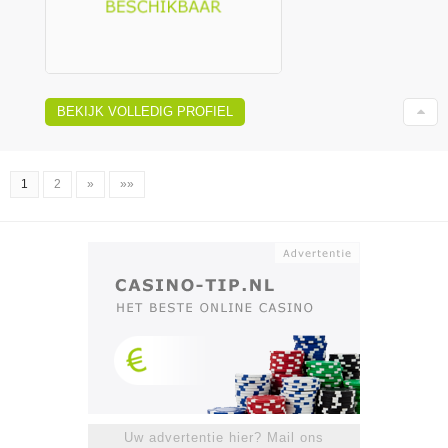
BEKIJK VOLLEDIG PROFIEL
1
2
»
»»
Uw advertentie hier? Mail ons