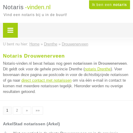
Ik ben een
notaris
Notaris
-vinden.nl
Vind een notaris bij u in de buurt!
U bent nu hier:
Home
»
Drenthe
»
Drouwenerveen
Notaris Drouwenerveen
Notaris-vinden.nl bevat helaas nog geen
notarissen in Drouwenerveen
.
Dit geldt ook voor de gehele provincie Drenthe (
notaris Drenthe
). Voer
bovenaan deze pagina uw postcode in voor de dichtstbijzijnde notarissen
of ga naar
direct contact met notarissen
om via één e-mail in contact te
komen met meerdere notarissen tegelijk. Hieronder worden nu overige
resultaten getoond.
1
2
»
»»
ArkelStad notarissen (Arkel)