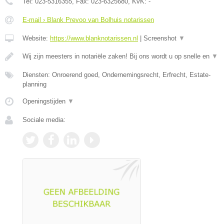
Tel:
023-5316355
, Fax:
023-6325680
, KvK:
-
E-mail › Blank Prevoo van Bolhuis notarissen
Website:
https://www.blanknotarissen.nl
|
Screenshot
▼
Wij zijn meesters in notariële zaken! Bij ons wordt u op snelle en
▼
Diensten: Onroerend goed, Ondernemingsrecht, Erfrecht, Estate-
planning
Openingstijden
▼
Sociale media: