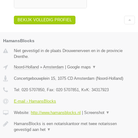
BEKIJK VOLLEDIG PROFIEL
HamansBlocks
Niet gevestigd in de plaats Drouwenerveen en in de provincie
Drenthe.
Noord-Holland
»
Amsterdam
|
Google maps
▼
Concertgebouwplein 15
,
1075 CD
Amsterdam
(
Noord-Holland
)
Tel:
020 5707850
, Fax:
020 5707851
, KvK:
34317923
E-mail › HamansBlocks
Website:
http://www.hamansblocks.nl
|
Screenshot
▼
HamansBlocks is een notariskantoor met twee notarissen
gevestigd aan het
▼