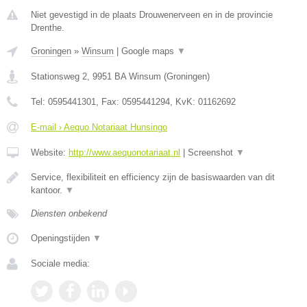
Niet gevestigd in de plaats Drouwenerveen en in de provincie
Drenthe.
Groningen
»
Winsum
|
Google maps
▼
Stationsweg 2
,
9951 BA
Winsum
(
Groningen
)
Tel:
0595441301
, Fax:
0595441294
, KvK:
01162692
E-mail › Aequo Notariaat Hunsingo
Website:
http://www.aequonotariaat.nl
|
Screenshot
▼
Service, flexibiliteit en efficiency zijn de basiswaarden van dit
kantoor.
▼
Diensten onbekend
Openingstijden
▼
Sociale media: