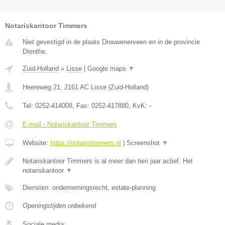
Notariskantoor Timmers
Niet gevestigd in de plaats Drouwenerveen en in de provincie
Drenthe.
Zuid-Holland
»
Lisse
|
Google maps
▼
Heereweg 21
,
2161 AC
Lisse
(
Zuid-Holland
)
Tel:
0252-414008
, Fax:
0252-417880
, KvK:
-
E-mail › Notariskantoor Timmers
Website:
https://notaristimmers.nl
|
Screenshot
▼
Notariskantoor Timmers is al meer dan tien jaar actief. Het
notariskantoor
▼
Diensten: ondernemingsrecht, estate-planning
Openingstijden onbekend
Sociale media: