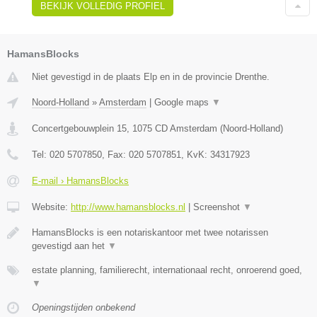
BEKIJK VOLLEDIG PROFIEL
HamansBlocks
Niet gevestigd in de plaats Elp en in de provincie Drenthe.
Noord-Holland
»
Amsterdam
|
Google maps
▼
Concertgebouwplein 15
,
1075 CD
Amsterdam
(
Noord-Holland
)
Tel:
020 5707850
, Fax:
020 5707851
, KvK:
34317923
E-mail › HamansBlocks
Website:
http://www.hamansblocks.nl
|
Screenshot
▼
HamansBlocks is een notariskantoor met twee notarissen
gevestigd aan het
▼
estate planning, familierecht, internationaal recht, onroerend goed,
▼
Openingstijden onbekend