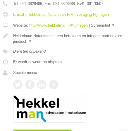
Tel:
024-3828486
, Fax:
024-3828488
, KvK:
09170507
E-mail › Hekkelman Notarissen N.V., vestiging Nijmegen
Website:
http://www.hekkelman.nl#nijmegen
|
Screenshot
▼
Hekkelman Notarissen is een betrokken en integere partner voor
juridisch
▼
Diensten onbekend
Er wordt gewerkt op afspraak.
Sociale media: