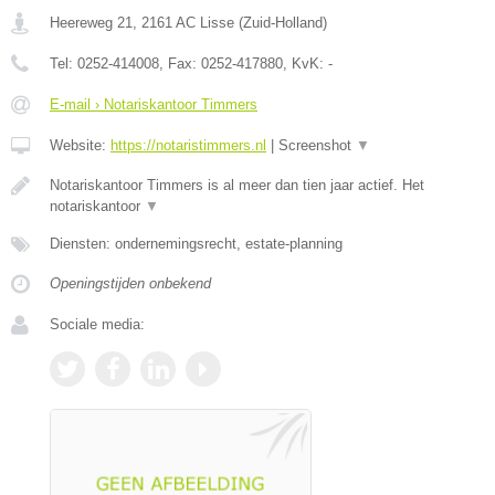
Heereweg 21
,
2161 AC
Lisse
(
Zuid-Holland
)
Tel:
0252-414008
, Fax:
0252-417880
, KvK:
-
E-mail › Notariskantoor Timmers
Website:
https://notaristimmers.nl
|
Screenshot
▼
Notariskantoor Timmers is al meer dan tien jaar actief. Het
notariskantoor
▼
Diensten: ondernemingsrecht, estate-planning
Openingstijden onbekend
Sociale media: