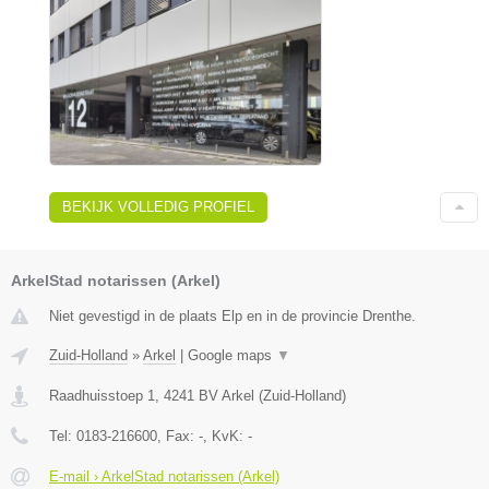
BEKIJK VOLLEDIG PROFIEL
ArkelStad notarissen (Arkel)
Niet gevestigd in de plaats Elp en in de provincie Drenthe.
Zuid-Holland
»
Arkel
|
Google maps
▼
Raadhuisstoep 1
,
4241 BV
Arkel
(
Zuid-Holland
)
Tel:
0183-216600
, Fax:
-
, KvK:
-
E-mail › ArkelStad notarissen (Arkel)