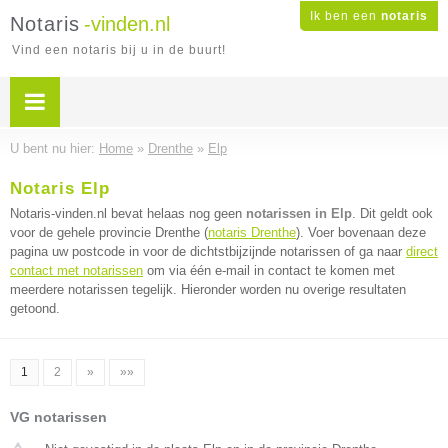
Ik ben een
notaris
Notaris
-vinden.nl
Vind een notaris bij u in de buurt!
U bent nu hier:
Home
»
Drenthe
»
Elp
Notaris Elp
Notaris-vinden.nl bevat helaas nog geen
notarissen in Elp
. Dit geldt ook
voor de gehele provincie Drenthe (
notaris Drenthe
). Voer bovenaan deze
pagina uw postcode in voor de dichtstbijzijnde notarissen of ga naar
direct
contact met notarissen
om via één e-mail in contact te komen met
meerdere notarissen tegelijk. Hieronder worden nu overige resultaten
getoond.
1
2
»
»»
VG notarissen