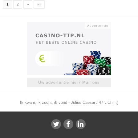
1
2
»
»»
Uw advertentie hier? Mail ons
Ik kwam, ik zocht, ik vond - Julius Caesar / 47 v.Chr. ;)