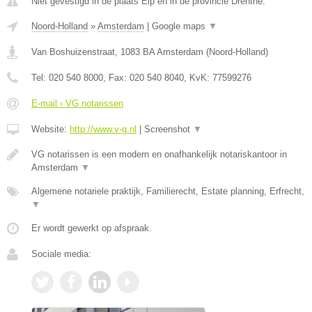
Niet gevestigd in de plaats Elp en in de provincie Drenthe.
Noord-Holland
»
Amsterdam
|
Google maps
▼
Van Boshuizenstraat
,
1083 BA
Amsterdam
(
Noord-Holland
)
Tel:
020 540 8000
, Fax:
020 540 8040
, KvK:
77599276
E-mail › VG notarissen
Website:
http://www.v-g.nl
|
Screenshot
▼
VG notarissen is een modern en onafhankelijk notariskantoor in
Amsterdam
▼
Algemene notariele praktijk, Familierecht, Estate planning, Erfrecht,
▼
Er wordt gewerkt op afspraak.
Sociale media: