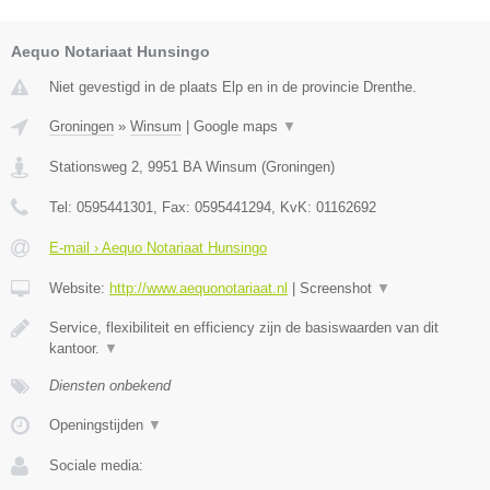
Aequo Notariaat Hunsingo
Niet gevestigd in de plaats Elp en in de provincie Drenthe.
Groningen
»
Winsum
|
Google maps
▼
Stationsweg 2
,
9951 BA
Winsum
(
Groningen
)
Tel:
0595441301
, Fax:
0595441294
, KvK:
01162692
E-mail › Aequo Notariaat Hunsingo
Website:
http://www.aequonotariaat.nl
|
Screenshot
▼
Service, flexibiliteit en efficiency zijn de basiswaarden van dit
kantoor.
▼
Diensten onbekend
Openingstijden
▼
Sociale media: