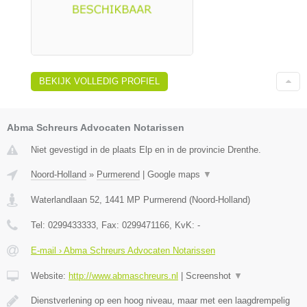
BEKIJK VOLLEDIG PROFIEL
Abma Schreurs Advocaten Notarissen
Niet gevestigd in de plaats Elp en in de provincie Drenthe.
Noord-Holland
»
Purmerend
|
Google maps
▼
Waterlandlaan 52
,
1441 MP
Purmerend
(
Noord-Holland
)
Tel:
0299433333
, Fax:
0299471166
, KvK:
-
E-mail › Abma Schreurs Advocaten Notarissen
Website:
http://www.abmaschreurs.nl
|
Screenshot
▼
Dienstverlening op een hoog niveau, maar met een laagdrempelig