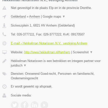
Niet gevestigd in de plaats Elp en in de provincie Drenthe.
Gelderland
»
Arnhem
|
Google maps
▼
Sickeszplein 1
,
6821 HV
Arnhem
(
Gelderland
)
Tel:
026-3777111
, Fax:
026-3777222
, KvK:
09170507
E-mail › Hekkelman Notarissen N.V., vestiging Arnhem
Website:
http://www.hekkelman.nl#arnhem
|
Screenshot
▼
Hekkelman Notarissen is een betrokken en integere partner voor
juridisch
▼
Diensten: Onroerend Goed-recht, Personen- en familierecht,
Ondernemingsrecht
Er wordt gewerkt op afspraak.
Sociale media: