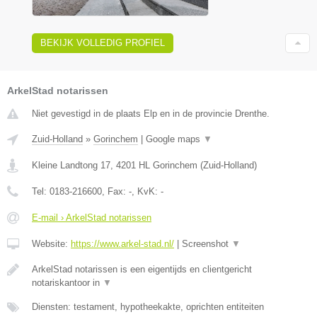
BEKIJK VOLLEDIG PROFIEL
ArkelStad notarissen
Niet gevestigd in de plaats Elp en in de provincie Drenthe.
Zuid-Holland
»
Gorinchem
|
Google maps
▼
Kleine Landtong 17
,
4201 HL
Gorinchem
(
Zuid-Holland
)
Tel:
0183-216600
, Fax:
-
, KvK:
-
E-mail › ArkelStad notarissen
Website:
https://www.arkel-stad.nl/
|
Screenshot
▼
ArkelStad notarissen is een eigentijds en clientgericht
notariskantoor in
▼
Diensten: testament, hypotheekakte, oprichten entiteiten