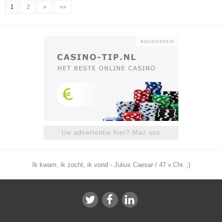
1
2
»
»»
Uw advertentie hier? Mail ons
Ik kwam, ik zocht, ik vond - Julius Caesar / 47 v.Chr. ;)