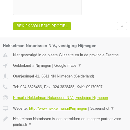
BEKIJK VOLLEDIG PROFIEL
Hekkelman Notarissen N.V., vestiging Nijmegen
Niet gevestigd in de plaats Gijsselte en in de provincie Drenthe.
Gelderland
»
Nijmegen
|
Google maps
▼
Oranjesingel 41
,
6511 NN
Nijmegen
(
Gelderland
)
Tel:
024-3828486
, Fax:
024-3828488
, KvK:
09170507
E-mail › Hekkelman Notarissen N.V., vestiging Nijmegen
Website:
http://www.hekkelman.nl#nijmegen
|
Screenshot
▼
Hekkelman Notarissen is een betrokken en integere partner voor
juridisch
▼