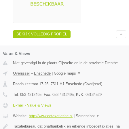
BEKIJK VOLLEDIG PROFIEL
Value & Views
Niet gevestigd in de plaats Gijsselte en in de provincie Drenthe.
Overijssel
»
Enschede
|
Google maps
▼
Raadhuisstraat 17-25
,
7511 HJ
Enschede
(
Overijssel
)
Tel:
053-4312495
, Fax:
053-4312495
, KvK:
08134529
E-mail › Value & Views
Website:
http://www.detaxatiesite.nl
|
Screenshot
▼
Taxatiebureau dat onafhankelijk en erkende inboedeltaxaties, na