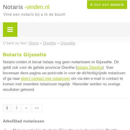
Ik ben een
notaris
Notaris
-vinden.nl
Vind een notaris bij u in de buurt!
U bent nu hier:
Home
»
Drenthe
»
Gijsselte
Notaris Gijsselte
Notaris-vinden.nl bevat helaas nog geen
notarissen in Gijsselte
. Dit
geldt ook voor de gehele provincie Drenthe (
notaris Drenthe
). Voer
bovenaan deze pagina uw postcode in voor de dichtstbijzijnde notarissen
of ga naar
direct contact met notarissen
om via één e-mail in contact te
komen met meerdere notarissen tegelijk. Hieronder worden nu overige
resultaten getoond.
1
2
»
»»
ArkelStad notarissen