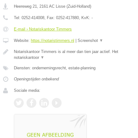
Heereweg 21
,
2161 AC
Lisse
(
Zuid-Holland
)
Tel:
0252-414008
, Fax:
0252-417880
, KvK:
-
E-mail › Notariskantoor Timmers
Website:
https://notaristimmers.nl
|
Screenshot
▼
Notariskantoor Timmers is al meer dan tien jaar actief. Het
notariskantoor
▼
Diensten: ondernemingsrecht, estate-planning
Openingstijden onbekend
Sociale media: