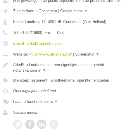
Niet gevestigd in de plaats Gijsselte en in de provincie Drenthe.
Zuid-Holland
»
Gorinchem
|
Google maps
▼
Kleine Landtong 17
,
4201 HL
Gorinchem
(
Zuid-Holland
)
Tel:
0183-216600
, Fax:
-
, KvK:
-
E-mail › ArkelStad notarissen
Website:
https://www.arkel-stad.nl/
|
Screenshot
▼
ArkelStad notarissen is een eigentijds en clientgericht
notariskantoor in
▼
Diensten: testament, hypotheekakte, oprichten entiteiten
Openingstijden onbekend
Laatste facebook posts
▼
Sociale media: