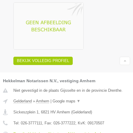
BEKIJK VOLLEDIG PROFIEL
Hekkelman Notarissen N.V., vestiging Arnhem
Niet gevestigd in de plaats Gijsselte en in de provincie Drenthe.
Gelderland
»
Arnhem
|
Google maps
▼
Sickeszplein 1
,
6821 HV
Arnhem
(
Gelderland
)
Tel:
026-3777111
, Fax:
026-3777222
, KvK:
09170507