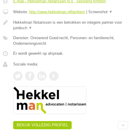
E-mail › Hekkelman Notarissen N.V., vestiging Arnhem
Website:
http://www.hekkelman.nl#arnhem
|
Screenshot
▼
Hekkelman Notarissen is een betrokken en integere partner voor
juridisch
▼
Diensten: Onroerend Goed-recht, Personen- en familierecht,
Ondernemingsrecht
Er wordt gewerkt op afspraak.
Sociale media:
BEKIJK VOLLEDIG PROFIEL