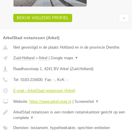
BEKIJK VOLLEDIG PROFIEL
ArkelStad notarissen (Arkel)
Niet gevestigd in de plaats Holtland en in de provincie Drenthe.
Zuid-Holland
»
Arkel
|
Google maps
▼
Raadhuisstoep 1
,
4241 BV
Arkel
(
Zuid-Holland
)
Tel:
0183-216600
, Fax:
-
, KvK:
-
E-mail › ArkelStad notarissen (Arkel)
Website:
https://www.arkel-stad.nl
|
Screenshot
▼
ArkelStad notarissen is een modern notariskantoor gericht op een
complete
▼
Diensten: testament, hypotheekakte, oprichten entiteiten