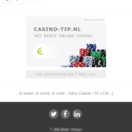
Uw advertentie hier? Mail ons
Ik kwam, ik zocht, ik vond - Julius Caesar / 47 v.Chr. ;)
©
JBB Media
|
Privacy