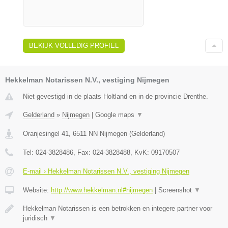
BEKIJK VOLLEDIG PROFIEL
Hekkelman Notarissen N.V., vestiging Nijmegen
Niet gevestigd in de plaats Holtland en in de provincie Drenthe.
Gelderland
»
Nijmegen
|
Google maps
▼
Oranjesingel 41
,
6511 NN
Nijmegen
(
Gelderland
)
Tel:
024-3828486
, Fax:
024-3828488
, KvK:
09170507
E-mail › Hekkelman Notarissen N.V., vestiging Nijmegen
Website:
http://www.hekkelman.nl#nijmegen
|
Screenshot
▼
Hekkelman Notarissen is een betrokken en integere partner voor
juridisch
▼