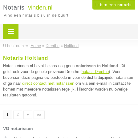
Ik ben een
notaris
Notaris
-vinden.nl
Vind een notaris bij u in de buurt!
U bent nu hier:
Home
»
Drenthe
»
Holtland
Notaris Holtland
Notaris-vinden.nl bevat helaas nog geen
notarissen in Holtland
. Dit
geldt ook voor de gehele provincie Drenthe (
notaris Drenthe
). Voer
bovenaan deze pagina uw postcode in voor de dichtstbijzijnde notarissen
of ga naar
direct contact met notarissen
om via één e-mail in contact te
komen met meerdere notarissen tegelijk. Hieronder worden nu overige
resultaten getoond.
1
2
»
»»
VG notarissen