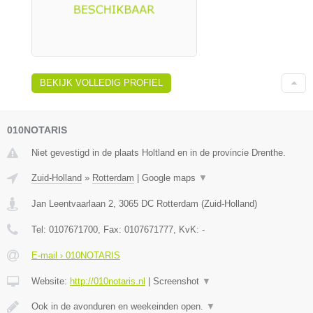
BEKIJK VOLLEDIG PROFIEL
010NOTARIS
Niet gevestigd in de plaats Holtland en in de provincie Drenthe.
Zuid-Holland
»
Rotterdam
|
Google maps
▼
Jan Leentvaarlaan 2
,
3065 DC
Rotterdam
(
Zuid-Holland
)
Tel:
0107671700
, Fax:
0107671777
, KvK:
-
E-mail › 010NOTARIS
Website:
http://010notaris.nl
|
Screenshot
▼
Ook in de avonduren en weekeinden open.
▼