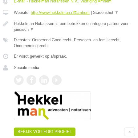
E-mail › Hekkelman Notarissen N.V., vestiging Arnhem
Website:
http://www.hekkelman.nl#arnhem
|
Screenshot
▼
Hekkelman Notarissen is een betrokken en integere partner voor
juridisch
▼
Diensten: Onroerend Goed-recht, Personen- en familierecht,
Ondernemingsrecht
Er wordt gewerkt op afspraak.
Sociale media:
BEKIJK VOLLEDIG PROFIEL