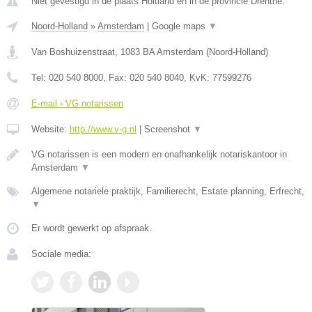
Niet gevestigd in de plaats Holtland en in de provincie Drenthe.
Noord-Holland
»
Amsterdam
|
Google maps
▼
Van Boshuizenstraat
,
1083 BA
Amsterdam
(
Noord-Holland
)
Tel:
020 540 8000
, Fax:
020 540 8040
, KvK:
77599276
E-mail › VG notarissen
Website:
http://www.v-g.nl
|
Screenshot
▼
VG notarissen is een modern en onafhankelijk notariskantoor in
Amsterdam
▼
Algemene notariele praktijk, Familierecht, Estate planning, Erfrecht,
▼
Er wordt gewerkt op afspraak.
Sociale media: