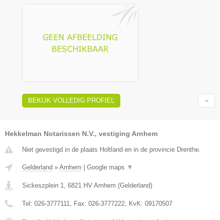
BEKIJK VOLLEDIG PROFIEL
Hekkelman Notarissen N.V., vestiging Arnhem
Niet gevestigd in de plaats Holtland en in de provincie Drenthe.
Gelderland
»
Arnhem
|
Google maps
▼
Sickeszplein 1
,
6821 HV
Arnhem
(
Gelderland
)
Tel:
026-3777111
, Fax:
026-3777222
, KvK:
09170507