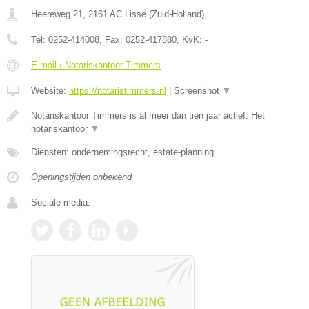
Heereweg 21
,
2161 AC
Lisse
(
Zuid-Holland
)
Tel:
0252-414008
, Fax:
0252-417880
, KvK:
-
E-mail › Notariskantoor Timmers
Website:
https://notaristimmers.nl
|
Screenshot
▼
Notariskantoor Timmers is al meer dan tien jaar actief. Het
notariskantoor
▼
Diensten: ondernemingsrecht, estate-planning
Openingstijden onbekend
Sociale media: