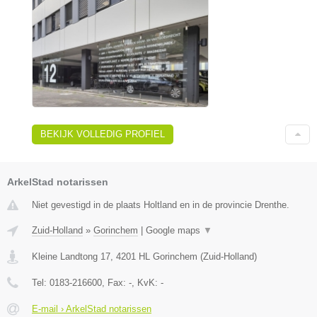
BEKIJK VOLLEDIG PROFIEL
ArkelStad notarissen
Niet gevestigd in de plaats Holtland en in de provincie Drenthe.
Zuid-Holland
»
Gorinchem
|
Google maps
▼
Kleine Landtong 17
,
4201 HL
Gorinchem
(
Zuid-Holland
)
Tel:
0183-216600
, Fax:
-
, KvK:
-
E-mail › ArkelStad notarissen