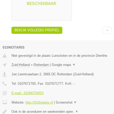
BEKIJK VOLLEDIG PROFIEL
010NOTARIS
Niet gevestigd in de plaats Lunssloten en in de provincie Drenthe.
Zuid-Holland
»
Rotterdam
|
Google maps
▼
Jan Leentvaarlaan 2
,
3065 DC
Rotterdam
(
Zuid-Holland
)
Tel:
0107671700
, Fax:
0107671777
, KvK:
-
E-mail › 010NOTARIS
Website:
http://010notaris.nl
|
Screenshot
▼
Ook in de avonduren en weekeinden open.
▼