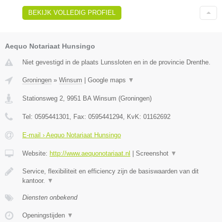
BEKIJK VOLLEDIG PROFIEL
Aequo Notariaat Hunsingo
Niet gevestigd in de plaats Lunssloten en in de provincie Drenthe.
Groningen
»
Winsum
|
Google maps
▼
Stationsweg 2
,
9951 BA
Winsum
(
Groningen
)
Tel:
0595441301
, Fax:
0595441294
, KvK:
01162692
E-mail › Aequo Notariaat Hunsingo
Website:
http://www.aequonotariaat.nl
|
Screenshot
▼
Service, flexibiliteit en efficiency zijn de basiswaarden van dit
kantoor.
▼
Diensten onbekend
Openingstijden
▼