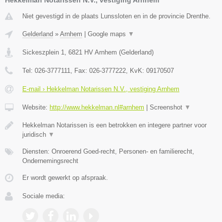
Niet gevestigd in de plaats Lunssloten en in de provincie Drenthe.
Gelderland
»
Arnhem
|
Google maps
▼
Sickeszplein 1
,
6821 HV
Arnhem
(
Gelderland
)
Tel:
026-3777111
, Fax:
026-3777222
, KvK:
09170507
E-mail › Hekkelman Notarissen N.V., vestiging Arnhem
Website:
http://www.hekkelman.nl#arnhem
|
Screenshot
▼
Hekkelman Notarissen is een betrokken en integere partner voor
juridisch
▼
Diensten: Onroerend Goed-recht, Personen- en familierecht,
Ondernemingsrecht
Er wordt gewerkt op afspraak.
Sociale media: