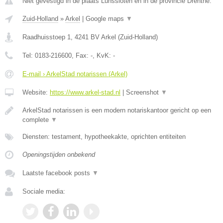
Niet gevestigd in de plaats Lunssloten en in de provincie Drenthe.
Zuid-Holland
»
Arkel
|
Google maps
▼
Raadhuisstoep 1
,
4241 BV
Arkel
(
Zuid-Holland
)
Tel:
0183-216600
, Fax:
-
, KvK:
-
E-mail › ArkelStad notarissen (Arkel)
Website:
https://www.arkel-stad.nl
|
Screenshot
▼
ArkelStad notarissen is een modern notariskantoor gericht op een
complete
▼
Diensten: testament, hypotheekakte, oprichten entiteiten
Openingstijden onbekend
Laatste facebook posts
▼
Sociale media: