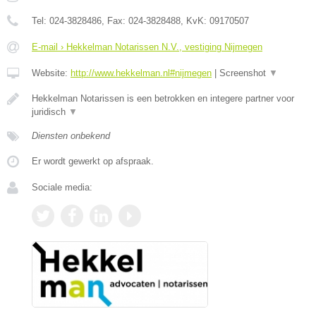
Tel:
024-3828486
, Fax:
024-3828488
, KvK:
09170507
E-mail › Hekkelman Notarissen N.V., vestiging Nijmegen
Website:
http://www.hekkelman.nl#nijmegen
|
Screenshot
▼
Hekkelman Notarissen is een betrokken en integere partner voor
juridisch
▼
Diensten onbekend
Er wordt gewerkt op afspraak.
Sociale media: