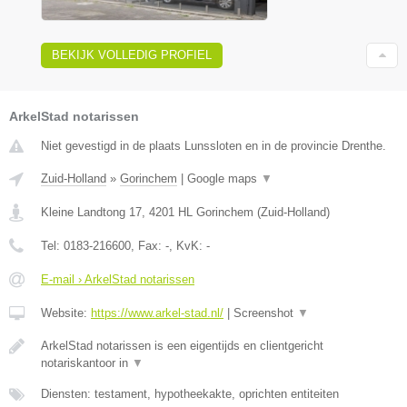
BEKIJK VOLLEDIG PROFIEL
ArkelStad notarissen
Niet gevestigd in de plaats Lunssloten en in de provincie Drenthe.
Zuid-Holland
»
Gorinchem
|
Google maps
▼
Kleine Landtong 17
,
4201 HL
Gorinchem
(
Zuid-Holland
)
Tel:
0183-216600
, Fax:
-
, KvK:
-
E-mail › ArkelStad notarissen
Website:
https://www.arkel-stad.nl/
|
Screenshot
▼
ArkelStad notarissen is een eigentijds en clientgericht
notariskantoor in
▼
Diensten: testament, hypotheekakte, oprichten entiteiten