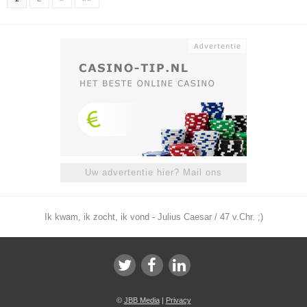
Uw advertentie hier? Mail ons
Ik kwam, ik zocht, ik vond - Julius Caesar / 47 v.Chr. ;)
©
JBB Media
|
Privacy