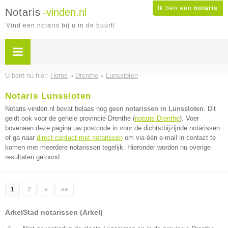
Ik ben een
notaris
Notaris
-vinden.nl
Vind een notaris bij u in de buurt!
U bent nu hier:
Home
»
Drenthe
»
Lunssloten
Notaris Lunssloten
Notaris-vinden.nl bevat helaas nog geen
notarissen in Lunssloten
. Dit
geldt ook voor de gehele provincie Drenthe (
notaris Drenthe
). Voer
bovenaan deze pagina uw postcode in voor de dichtstbijzijnde notarissen
of ga naar
direct contact met notarissen
om via één e-mail in contact te
komen met meerdere notarissen tegelijk. Hieronder worden nu overige
resultaten getoond.
1
2
»
»»
ArkelStad notarissen (Arkel)