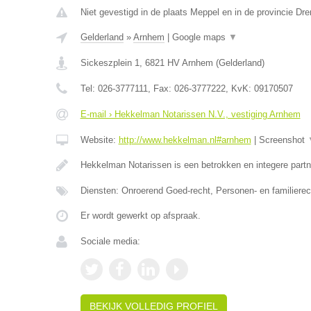
Niet gevestigd in de plaats Meppel en in de provincie Dre
Gelderland
»
Arnhem
|
Google maps
▼
Sickeszplein 1
,
6821 HV
Arnhem
(
Gelderland
)
Tel:
026-3777111
, Fax:
026-3777222
, KvK:
09170507
E-mail › Hekkelman Notarissen N.V., vestiging Arnhem
Website:
http://www.hekkelman.nl#arnhem
|
Screenshot
Hekkelman Notarissen is een betrokken en integere partn
Diensten: Onroerend Goed-recht, Personen- en familiere
Er wordt gewerkt op afspraak.
Sociale media:
BEKIJK VOLLEDIG PROFIEL