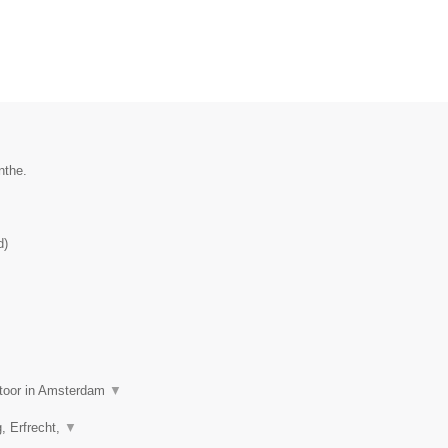
nthe.
d
)
ntoor in Amsterdam
▼
g, Erfrecht,
▼