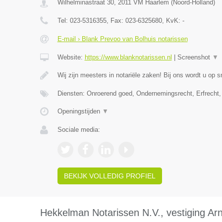
Wilhelminastraat 30
,
2011 VM
Haarlem
(
Noord-Holland
)
Tel:
023-5316355
, Fax:
023-6325680
, KvK:
-
E-mail › Blank Prevoo van Bolhuis notarissen
Website:
https://www.blanknotarissen.nl
|
Screenshot
▼
Wij zijn meesters in notariële zaken! Bij ons wordt u op s
Diensten: Onroerend goed, Ondernemingsrecht, Erfrecht,
Openingstijden
▼
Sociale media:
BEKIJK VOLLEDIG PROFIEL
Hekkelman Notarissen N.V., vestiging A