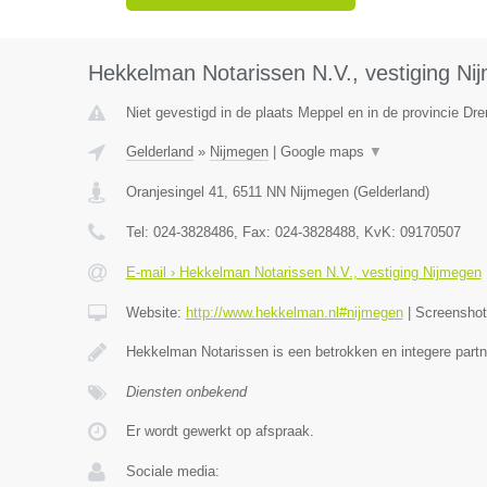
Hekkelman Notarissen N.V., vestiging Ni
Niet gevestigd in de plaats Meppel en in de provincie Dre
Gelderland
»
Nijmegen
|
Google maps
▼
Oranjesingel 41
,
6511 NN
Nijmegen
(
Gelderland
)
Tel:
024-3828486
, Fax:
024-3828488
, KvK:
09170507
E-mail › Hekkelman Notarissen N.V., vestiging Nijmegen
Website:
http://www.hekkelman.nl#nijmegen
|
Screensho
Hekkelman Notarissen is een betrokken en integere partn
Diensten onbekend
Er wordt gewerkt op afspraak.
Sociale media: