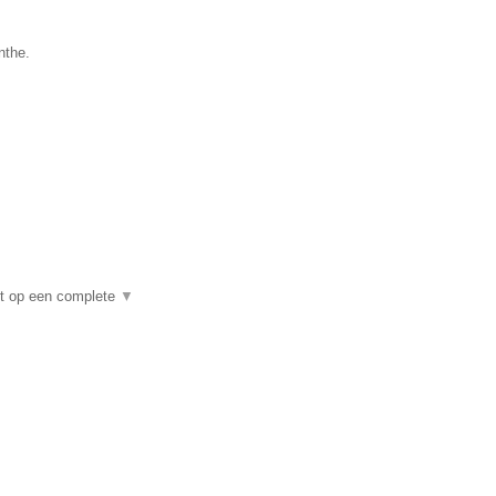
nthe.
ht op een complete
▼