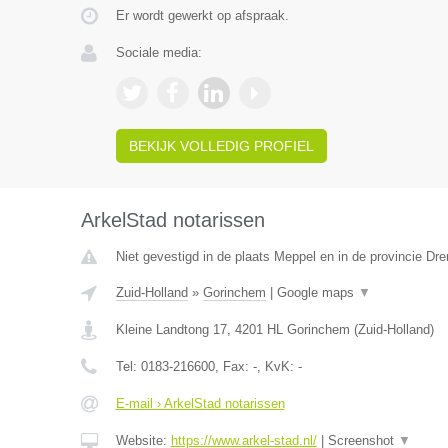
Er wordt gewerkt op afspraak.
Sociale media:
BEKIJK VOLLEDIG PROFIEL
ArkelStad notarissen
Niet gevestigd in de plaats Meppel en in de provincie Dre
Zuid-Holland
»
Gorinchem
|
Google maps
▼
Kleine Landtong 17
,
4201 HL
Gorinchem
(
Zuid-Holland
)
Tel:
0183-216600
, Fax:
-
, KvK:
-
E-mail › ArkelStad notarissen
Website:
https://www.arkel-stad.nl/
|
Screenshot
▼