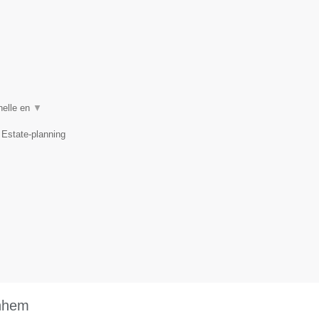
nelle en
▼
 Estate-planning
rnhem