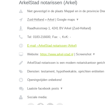
ArkelStad notarissen (Arkel)
Niet gevestigd in de plaats Meppel en in de provincie Dre
Zuid-Holland
»
Arkel
|
Google maps
▼
Raadhuisstoep 1
,
4241 BV
Arkel
(
Zuid-Holland
)
Tel:
0183-216600
, Fax:
-
, KvK:
-
E-mail › ArkelStad notarissen (Arkel)
Website:
https://www.arkel-stad.nl
|
Screenshot
▼
ArkelStad notarissen is een modern notariskantoor geric
Diensten: testament, hypotheekakte, oprichten entiteiten
Openingstijden onbekend
Laatste facebook posts
▼
Sociale media: