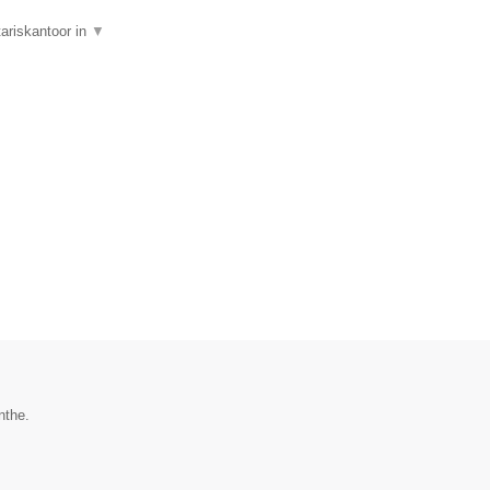
tariskantoor in
▼
nthe.