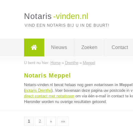
Notaris
-vinden.nl
VIND EEN NOTARIS BIJ U IN DE BUURT!
Nieuws
Zoeken
Contact
U bent nu hier:
Home
»
Drenthe
»
Meppel
Notaris Meppel
Notaris-vinden.nl bevat helaas nog geen
notarissen in Meppel
(
notaris Drenthe
). Voer bovenaan deze pagina uw postcode in voo
direct contact met notarissen
om via één e-mail in contact te k
Hieronder worden nu overige resultaten getoond.
1
2
»
»»