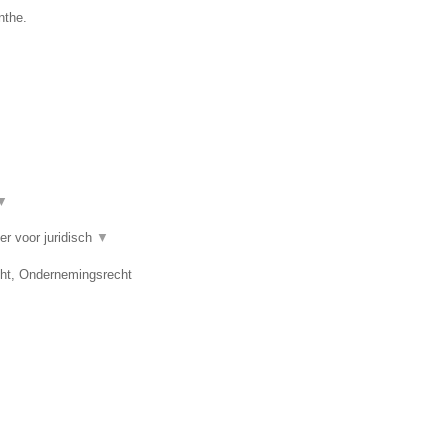
nthe.
▼
er voor juridisch
▼
cht, Ondernemingsrecht