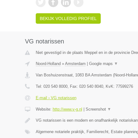
BEKIJK VOLLEDIG PROFIEL
VG notarissen
Niet gevestigd in de plaats Meppel en in de provincie Dre
Noord-Holland
»
Amsterdam
|
Google maps
▼
Van Boshuizenstraat
,
1083 BA
Amsterdam
(
Noord-Hollan
Tel:
020 540 8000
, Fax:
020 540 8040
, KvK:
77599276
E-mail › VG notarissen
Website:
http://www.v-g.nl
|
Screenshot
▼
VG notarissen is een modern en onafhankelijk notariska
Algemene notariele praktijk, Familierecht, Estate plannin