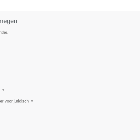
jmegen
nthe.
t
▼
er voor juridisch
▼