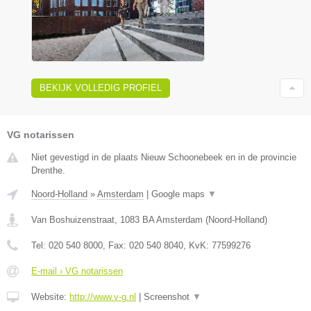
BEKIJK VOLLEDIG PROFIEL
VG notarissen
Niet gevestigd in de plaats Nieuw Schoonebeek en in de provincie
Drenthe.
Noord-Holland
»
Amsterdam
|
Google maps
▼
Van Boshuizenstraat
,
1083 BA
Amsterdam
(
Noord-Holland
)
Tel:
020 540 8000
, Fax:
020 540 8040
, KvK:
77599276
E-mail › VG notarissen
Website:
http://www.v-g.nl
|
Screenshot
▼