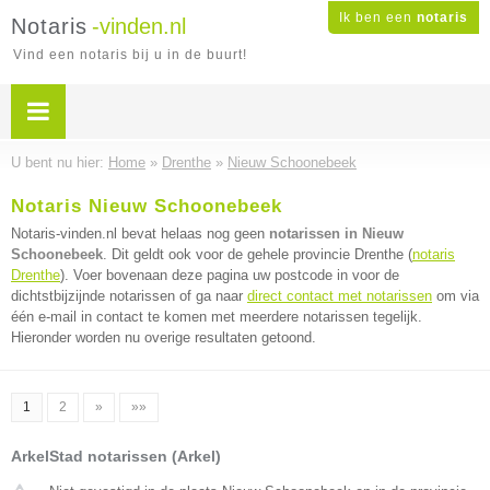
Ik ben een
notaris
Notaris
-vinden.nl
Vind een notaris bij u in de buurt!
U bent nu hier:
Home
»
Drenthe
»
Nieuw Schoonebeek
Notaris Nieuw Schoonebeek
Notaris-vinden.nl bevat helaas nog geen
notarissen in Nieuw
Schoonebeek
. Dit geldt ook voor de gehele provincie Drenthe (
notaris
Drenthe
). Voer bovenaan deze pagina uw postcode in voor de
dichtstbijzijnde notarissen of ga naar
direct contact met notarissen
om via
één e-mail in contact te komen met meerdere notarissen tegelijk.
Hieronder worden nu overige resultaten getoond.
1
2
»
»»
ArkelStad notarissen (Arkel)