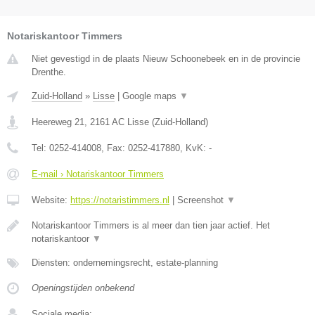
Notariskantoor Timmers
Niet gevestigd in de plaats Nieuw Schoonebeek en in de provincie
Drenthe.
Zuid-Holland
»
Lisse
|
Google maps
▼
Heereweg 21
,
2161 AC
Lisse
(
Zuid-Holland
)
Tel:
0252-414008
, Fax:
0252-417880
, KvK:
-
E-mail › Notariskantoor Timmers
Website:
https://notaristimmers.nl
|
Screenshot
▼
Notariskantoor Timmers is al meer dan tien jaar actief. Het
notariskantoor
▼
Diensten: ondernemingsrecht, estate-planning
Openingstijden onbekend
Sociale media: