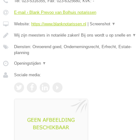
Tel:
023-5316355
, Fax:
023-6325680
, KvK:
-
E-mail › Blank Prevoo van Bolhuis notarissen
Website:
https://www.blanknotarissen.nl
|
Screenshot
▼
Wij zijn meesters in notariële zaken! Bij ons wordt u op snelle en
▼
Diensten: Onroerend goed, Ondernemingsrecht, Erfrecht, Estate-
planning
Openingstijden
▼
Sociale media: