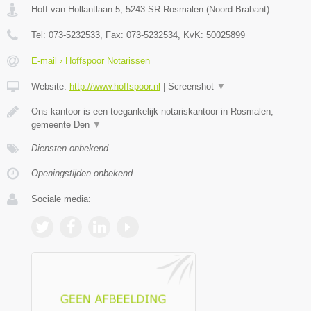
Hoff van Hollantlaan 5
,
5243 SR
Rosmalen
(
Noord-Brabant
)
Tel:
073-5232533
, Fax:
073-5232534
, KvK:
50025899
E-mail › Hoffspoor Notarissen
Website:
http://www.hoffspoor.nl
|
Screenshot
▼
Ons kantoor is een toegankelijk notariskantoor in Rosmalen,
gemeente Den
▼
Diensten onbekend
Openingstijden onbekend
Sociale media: