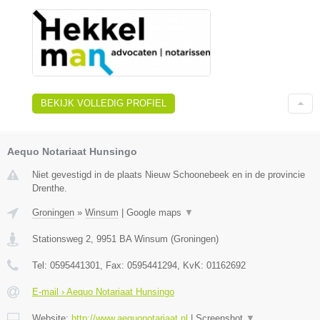
BEKIJK VOLLEDIG PROFIEL
Aequo Notariaat Hunsingo
Niet gevestigd in de plaats Nieuw Schoonebeek en in de provincie
Drenthe.
Groningen
»
Winsum
|
Google maps
▼
Stationsweg 2
,
9951 BA
Winsum
(
Groningen
)
Tel:
0595441301
, Fax:
0595441294
, KvK:
01162692
E-mail › Aequo Notariaat Hunsingo
Website:
http://www.aequonotariaat.nl
|
Screenshot
▼