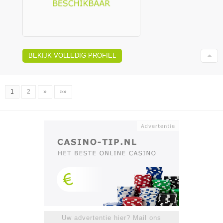
BEKIJK VOLLEDIG PROFIEL
1
2
»
»»
Uw advertentie hier? Mail ons