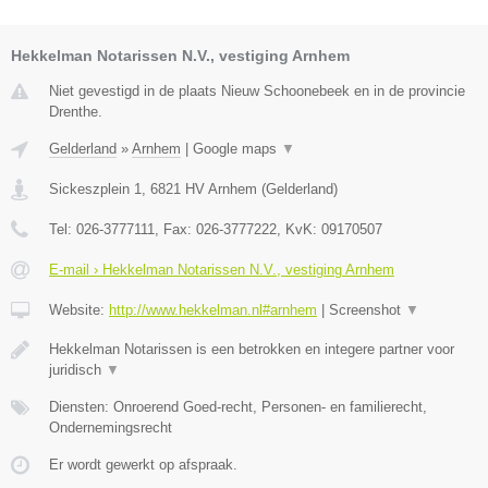
Hekkelman Notarissen N.V., vestiging Arnhem
Niet gevestigd in de plaats Nieuw Schoonebeek en in de provincie
Drenthe.
Gelderland
»
Arnhem
|
Google maps
▼
Sickeszplein 1
,
6821 HV
Arnhem
(
Gelderland
)
Tel:
026-3777111
, Fax:
026-3777222
, KvK:
09170507
E-mail › Hekkelman Notarissen N.V., vestiging Arnhem
Website:
http://www.hekkelman.nl#arnhem
|
Screenshot
▼
Hekkelman Notarissen is een betrokken en integere partner voor
juridisch
▼
Diensten: Onroerend Goed-recht, Personen- en familierecht,
Ondernemingsrecht
Er wordt gewerkt op afspraak.