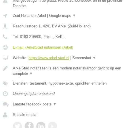
Niet gevestigd in de plaats Nieuw Schoonebeek en in de provincie
Drenthe.
Zuid-Holland
»
Arkel
|
Google maps
▼
Raadhuisstoep 1
,
4241 BV
Arkel
(
Zuid-Holland
)
Tel:
0183-216600
, Fax:
-
, KvK:
-
E-mail › ArkelStad notarissen (Arkel)
Website:
https://www.arkel-stad.nl
|
Screenshot
▼
ArkelStad notarissen is een modern notariskantoor gericht op een
complete
▼
Diensten: testament, hypotheekakte, oprichten entiteiten
Openingstijden onbekend
Laatste facebook posts
▼
Sociale media: