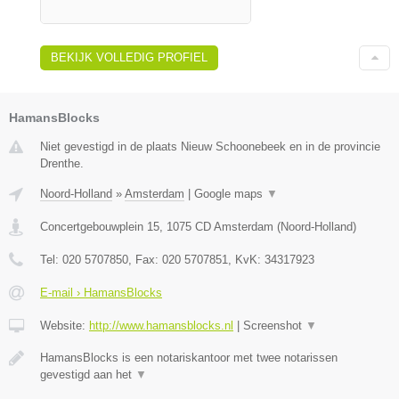
BEKIJK VOLLEDIG PROFIEL
HamansBlocks
Niet gevestigd in de plaats Nieuw Schoonebeek en in de provincie
Drenthe.
Noord-Holland
»
Amsterdam
|
Google maps
▼
Concertgebouwplein 15
,
1075 CD
Amsterdam
(
Noord-Holland
)
Tel:
020 5707850
, Fax:
020 5707851
, KvK:
34317923
E-mail › HamansBlocks
Website:
http://www.hamansblocks.nl
|
Screenshot
▼
HamansBlocks is een notariskantoor met twee notarissen
gevestigd aan het
▼