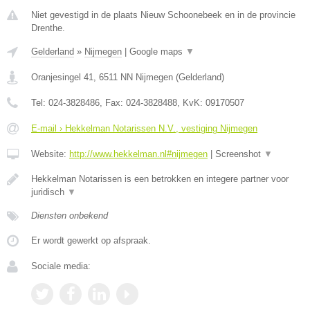
Niet gevestigd in de plaats Nieuw Schoonebeek en in de provincie
Drenthe.
Gelderland
»
Nijmegen
|
Google maps
▼
Oranjesingel 41
,
6511 NN
Nijmegen
(
Gelderland
)
Tel:
024-3828486
, Fax:
024-3828488
, KvK:
09170507
E-mail › Hekkelman Notarissen N.V., vestiging Nijmegen
Website:
http://www.hekkelman.nl#nijmegen
|
Screenshot
▼
Hekkelman Notarissen is een betrokken en integere partner voor
juridisch
▼
Diensten onbekend
Er wordt gewerkt op afspraak.
Sociale media: