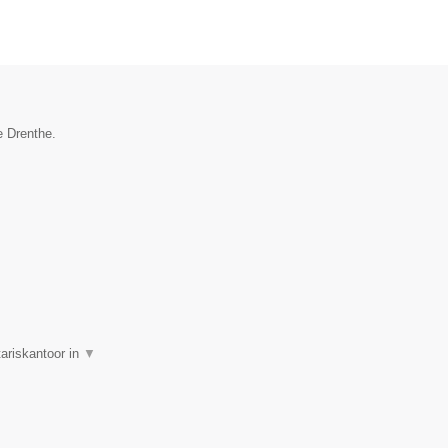
e Drenthe.
tariskantoor in
▼