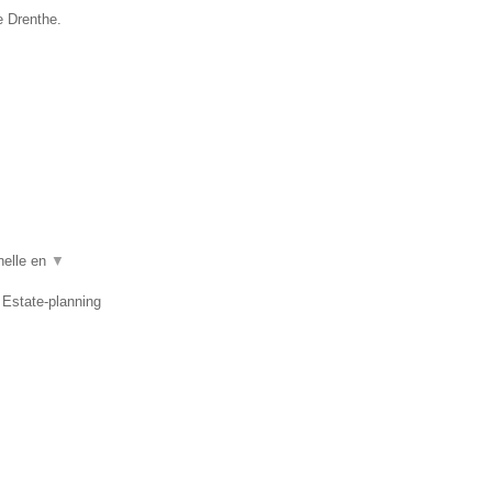
e Drenthe.
nelle en
▼
 Estate-planning