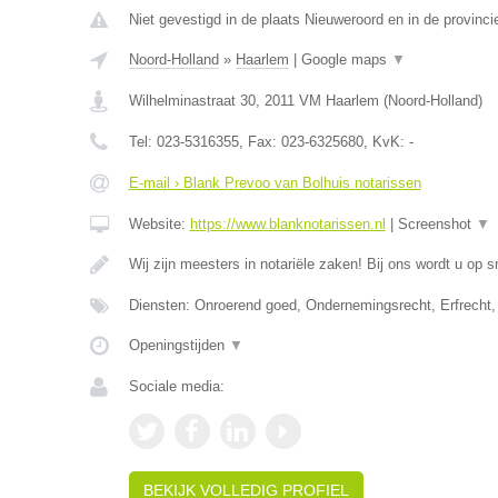
Niet gevestigd in de plaats Nieuweroord en in de provinci
Noord-Holland
»
Haarlem
|
Google maps
▼
Wilhelminastraat 30
,
2011 VM
Haarlem
(
Noord-Holland
)
Tel:
023-5316355
, Fax:
023-6325680
, KvK:
-
E-mail › Blank Prevoo van Bolhuis notarissen
Website:
https://www.blanknotarissen.nl
|
Screenshot
▼
Wij zijn meesters in notariële zaken! Bij ons wordt u op s
Diensten: Onroerend goed, Ondernemingsrecht, Erfrecht,
Openingstijden
▼
Sociale media:
BEKIJK VOLLEDIG PROFIEL