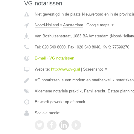
VG notarissen
Niet gevestigd in de plaats Nieuweroord en in de provinci
Noord-Holland
»
Amsterdam
|
Google maps
▼
Van Boshuizenstraat
,
1083 BA
Amsterdam
(
Noord-Hollan
Tel:
020 540 8000
, Fax:
020 540 8040
, KvK:
77599276
E-mail › VG notarissen
Website:
http://www.v-g.nl
|
Screenshot
▼
VG notarissen is een modern en onafhankelijk notariska
Algemene notariele praktijk, Familierecht, Estate plannin
Er wordt gewerkt op afspraak.
Sociale media: