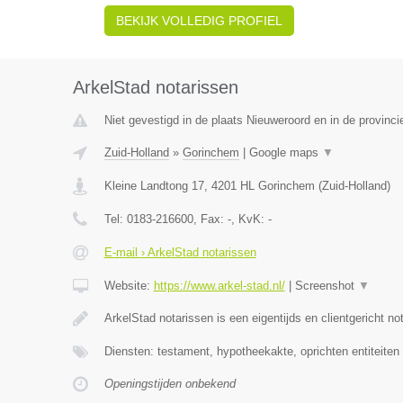
BEKIJK VOLLEDIG PROFIEL
ArkelStad notarissen
Niet gevestigd in de plaats Nieuweroord en in de provinci
Zuid-Holland
»
Gorinchem
|
Google maps
▼
Kleine Landtong 17
,
4201 HL
Gorinchem
(
Zuid-Holland
)
Tel:
0183-216600
, Fax:
-
, KvK:
-
E-mail › ArkelStad notarissen
Website:
https://www.arkel-stad.nl/
|
Screenshot
▼
ArkelStad notarissen is een eigentijds en clientgericht no
Diensten: testament, hypotheekakte, oprichten entiteiten
Openingstijden onbekend