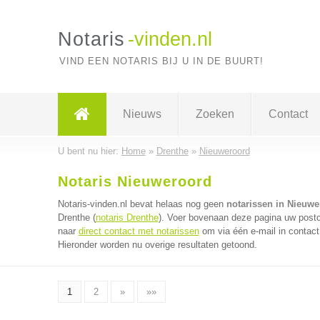
Notaris
-vinden.nl
VIND EEN NOTARIS BIJ U IN DE BUURT!
Nieuws
Zoeken
Contact
U bent nu hier:
Home
»
Drenthe
»
Nieuweroord
Notaris Nieuweroord
Notaris-vinden.nl bevat helaas nog geen
notarissen in Nieuwe
Drenthe (
notaris Drenthe
). Voer bovenaan deze pagina uw postco
naar
direct contact met notarissen
om via één e-mail in contact
Hieronder worden nu overige resultaten getoond.
1
2
»
»»