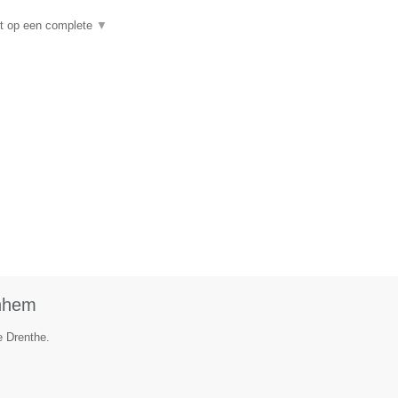
ht op een complete
▼
rnhem
e Drenthe.