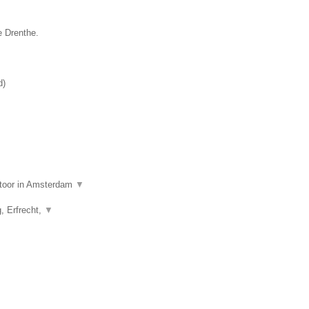
e Drenthe.
d
)
ntoor in Amsterdam
▼
g, Erfrecht,
▼