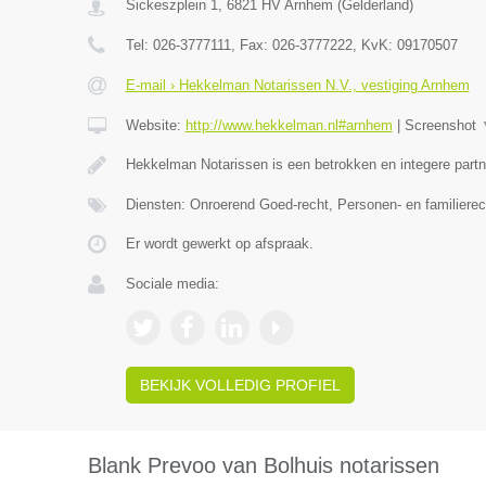
Sickeszplein 1
,
6821 HV
Arnhem
(
Gelderland
)
Tel:
026-3777111
, Fax:
026-3777222
, KvK:
09170507
E-mail › Hekkelman Notarissen N.V., vestiging Arnhem
Website:
http://www.hekkelman.nl#arnhem
|
Screenshot
Hekkelman Notarissen is een betrokken en integere partn
Diensten: Onroerend Goed-recht, Personen- en familiere
Er wordt gewerkt op afspraak.
Sociale media:
BEKIJK VOLLEDIG PROFIEL
Blank Prevoo van Bolhuis notarissen