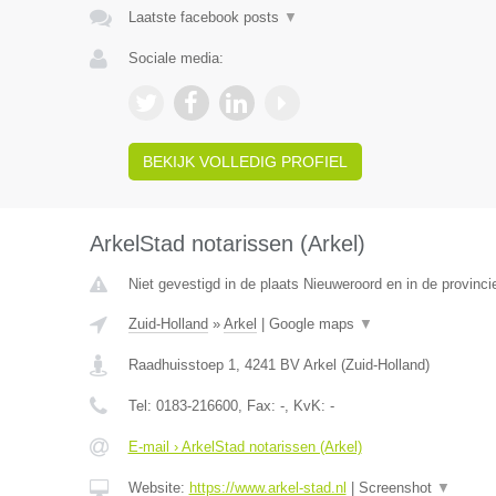
Laatste facebook posts
▼
Sociale media:
BEKIJK VOLLEDIG PROFIEL
ArkelStad notarissen (Arkel)
Niet gevestigd in de plaats Nieuweroord en in de provinci
Zuid-Holland
»
Arkel
|
Google maps
▼
Raadhuisstoep 1
,
4241 BV
Arkel
(
Zuid-Holland
)
Tel:
0183-216600
, Fax:
-
, KvK:
-
E-mail › ArkelStad notarissen (Arkel)
Website:
https://www.arkel-stad.nl
|
Screenshot
▼