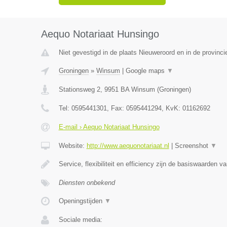
Aequo Notariaat Hunsingo
Niet gevestigd in de plaats Nieuweroord en in de provinci
Groningen
»
Winsum
|
Google maps
▼
Stationsweg 2
,
9951 BA
Winsum
(
Groningen
)
Tel:
0595441301
, Fax:
0595441294
, KvK:
01162692
E-mail › Aequo Notariaat Hunsingo
Website:
http://www.aequonotariaat.nl
|
Screenshot
▼
Service, flexibiliteit en efficiency zijn de basiswaarden va
Diensten onbekend
Openingstijden
▼
Sociale media: