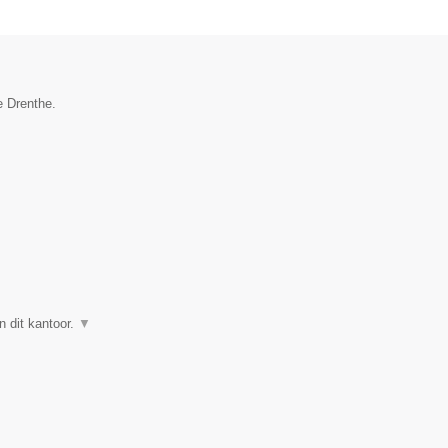
e Drenthe.
n dit kantoor.
▼