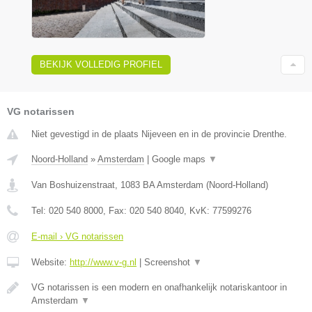
BEKIJK VOLLEDIG PROFIEL
VG notarissen
Niet gevestigd in de plaats Nijeveen en in de provincie Drenthe.
Noord-Holland
»
Amsterdam
|
Google maps
▼
Van Boshuizenstraat
,
1083 BA
Amsterdam
(
Noord-Holland
)
Tel:
020 540 8000
, Fax:
020 540 8040
, KvK:
77599276
E-mail › VG notarissen
Website:
http://www.v-g.nl
|
Screenshot
▼
VG notarissen is een modern en onafhankelijk notariskantoor in
Amsterdam
▼