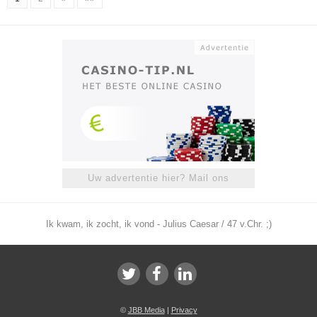
Uw advertentie hier? Mail ons
Ik kwam, ik zocht, ik vond - Julius Caesar / 47 v.Chr. ;)
©
JBB Media
|
Privacy