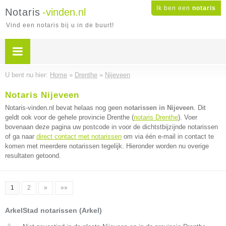
Ik ben een
notaris
Notaris
-vinden.nl
Vind een notaris bij u in de buurt!
U bent nu hier:
Home
»
Drenthe
»
Nijeveen
Notaris Nijeveen
Notaris-vinden.nl bevat helaas nog geen
notarissen in Nijeveen
. Dit
geldt ook voor de gehele provincie Drenthe (
notaris Drenthe
). Voer
bovenaan deze pagina uw postcode in voor de dichtstbijzijnde notarissen
of ga naar
direct contact met notarissen
om via één e-mail in contact te
komen met meerdere notarissen tegelijk. Hieronder worden nu overige
resultaten getoond.
1
2
»
»»
ArkelStad notarissen (Arkel)