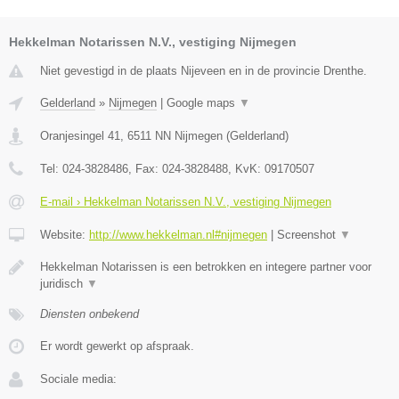
Hekkelman Notarissen N.V., vestiging Nijmegen
Niet gevestigd in de plaats Nijeveen en in de provincie Drenthe.
Gelderland
»
Nijmegen
|
Google maps
▼
Oranjesingel 41
,
6511 NN
Nijmegen
(
Gelderland
)
Tel:
024-3828486
, Fax:
024-3828488
, KvK:
09170507
E-mail › Hekkelman Notarissen N.V., vestiging Nijmegen
Website:
http://www.hekkelman.nl#nijmegen
|
Screenshot
▼
Hekkelman Notarissen is een betrokken en integere partner voor
juridisch
▼
Diensten onbekend
Er wordt gewerkt op afspraak.
Sociale media: