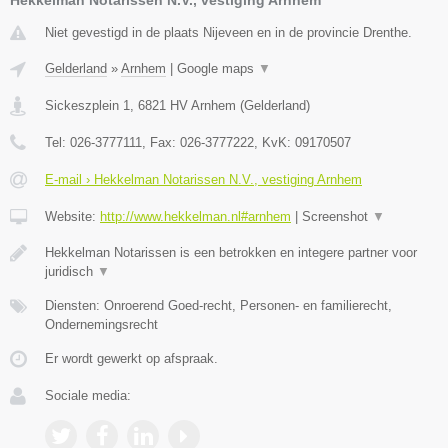
Niet gevestigd in de plaats Nijeveen en in de provincie Drenthe.
Gelderland
»
Arnhem
|
Google maps
▼
Sickeszplein 1
,
6821 HV
Arnhem
(
Gelderland
)
Tel:
026-3777111
, Fax:
026-3777222
, KvK:
09170507
E-mail › Hekkelman Notarissen N.V., vestiging Arnhem
Website:
http://www.hekkelman.nl#arnhem
|
Screenshot
▼
Hekkelman Notarissen is een betrokken en integere partner voor
juridisch
▼
Diensten: Onroerend Goed-recht, Personen- en familierecht,
Ondernemingsrecht
Er wordt gewerkt op afspraak.
Sociale media: