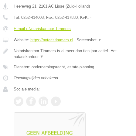
Heereweg 21
,
2161 AC
Lisse
(
Zuid-Holland
)
Tel:
0252-414008
, Fax:
0252-417880
, KvK:
-
E-mail › Notariskantoor Timmers
Website:
https://notaristimmers.nl
|
Screenshot
▼
Notariskantoor Timmers is al meer dan tien jaar actief. Het
notariskantoor
▼
Diensten: ondernemingsrecht, estate-planning
Openingstijden onbekend
Sociale media: