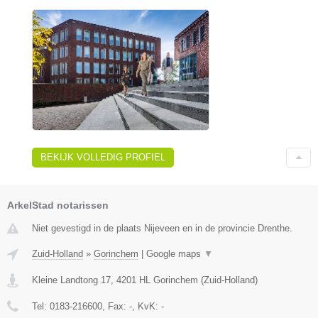
BEKIJK VOLLEDIG PROFIEL
ArkelStad notarissen
Niet gevestigd in de plaats Nijeveen en in de provincie Drenthe.
Zuid-Holland
»
Gorinchem
|
Google maps
▼
Kleine Landtong 17
,
4201 HL
Gorinchem
(
Zuid-Holland
)
Tel:
0183-216600
, Fax:
-
, KvK:
-