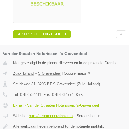
BEKIJK VOLLEDIG PROFIEL
Van der Straaten Notarissen, 's-Gravendeel
Niet gevestigd in de plaats Nijeveen en in de provincie Drenthe.
Zuid-Holland
»
S Gravendeel
|
Google maps
▼
Smidsweg 31
,
3295 BT
S Gravendeel
(
Zuid-Holland
)
Tel:
078-6734411
, Fax:
078-6734774
, KvK:
-
E-mail › Van der Straaten Notarissen, 's-Gravendeel
Website:
http://straatennotarissen.nl
|
Screenshot
▼
Alle werkzaamheden behorend tot de notariële praktijk.