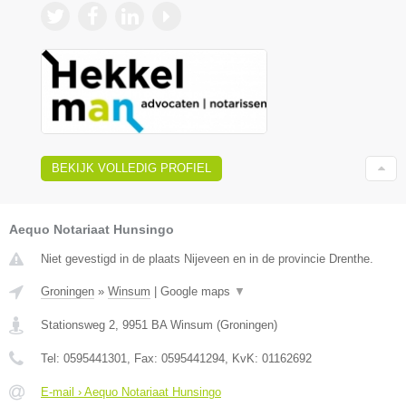
BEKIJK VOLLEDIG PROFIEL
Aequo Notariaat Hunsingo
Niet gevestigd in de plaats Nijeveen en in de provincie Drenthe.
Groningen
»
Winsum
|
Google maps
▼
Stationsweg 2
,
9951 BA
Winsum
(
Groningen
)
Tel:
0595441301
, Fax:
0595441294
, KvK:
01162692
E-mail › Aequo Notariaat Hunsingo