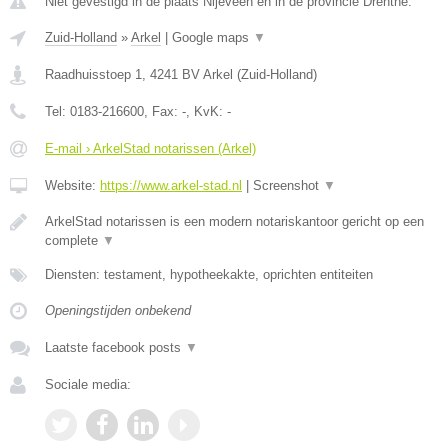
Niet gevestigd in de plaats Nijeveen en in de provincie Drenthe.
Zuid-Holland
»
Arkel
|
Google maps
▼
Raadhuisstoep 1
,
4241 BV
Arkel
(
Zuid-Holland
)
Tel:
0183-216600
, Fax:
-
, KvK:
-
E-mail › ArkelStad notarissen (Arkel)
Website:
https://www.arkel-stad.nl
|
Screenshot
▼
ArkelStad notarissen is een modern notariskantoor gericht op een
complete
▼
Diensten: testament, hypotheekakte, oprichten entiteiten
Openingstijden onbekend
Laatste facebook posts
▼
Sociale media: