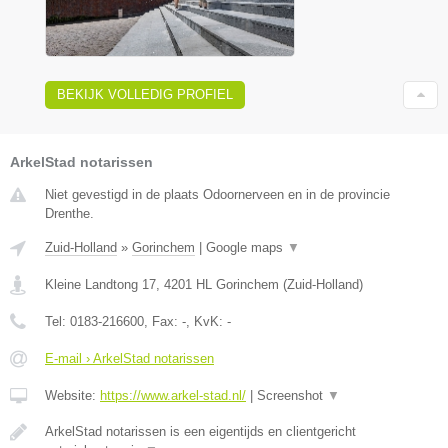
BEKIJK VOLLEDIG PROFIEL
ArkelStad notarissen
Niet gevestigd in de plaats Odoornerveen en in de provincie
Drenthe.
Zuid-Holland
»
Gorinchem
|
Google maps
▼
Kleine Landtong 17
,
4201 HL
Gorinchem
(
Zuid-Holland
)
Tel:
0183-216600
, Fax:
-
, KvK:
-
E-mail › ArkelStad notarissen
Website:
https://www.arkel-stad.nl/
|
Screenshot
▼
ArkelStad notarissen is een eigentijds en clientgericht