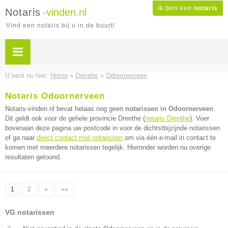
Ik ben een
notaris
Notaris
-vinden.nl
Vind een notaris bij u in de buurt!
U bent nu hier:
Home
»
Drenthe
»
Odoornerveen
Notaris Odoornerveen
Notaris-vinden.nl bevat helaas nog geen
notarissen in Odoornerveen
.
Dit geldt ook voor de gehele provincie Drenthe (
notaris Drenthe
). Voer
bovenaan deze pagina uw postcode in voor de dichtstbijzijnde notarissen
of ga naar
direct contact met notarissen
om via één e-mail in contact te
komen met meerdere notarissen tegelijk. Hieronder worden nu overige
resultaten getoond.
1
2
»
»»
VG notarissen