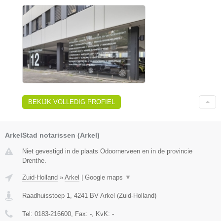
BEKIJK VOLLEDIG PROFIEL
ArkelStad notarissen (Arkel)
Niet gevestigd in de plaats Odoornerveen en in de provincie
Drenthe.
Zuid-Holland
»
Arkel
|
Google maps
▼
Raadhuisstoep 1
,
4241 BV
Arkel
(
Zuid-Holland
)
Tel:
0183-216600
, Fax:
-
, KvK:
-