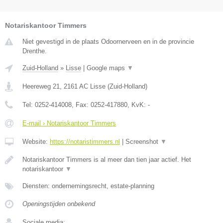
Notariskantoor Timmers
Niet gevestigd in de plaats Odoornerveen en in de provincie
Drenthe.
Zuid-Holland
»
Lisse
|
Google maps
▼
Heereweg 21
,
2161 AC
Lisse
(
Zuid-Holland
)
Tel:
0252-414008
, Fax:
0252-417880
, KvK:
-
E-mail › Notariskantoor Timmers
Website:
https://notaristimmers.nl
|
Screenshot
▼
Notariskantoor Timmers is al meer dan tien jaar actief. Het
notariskantoor
▼
Diensten: ondernemingsrecht, estate-planning
Openingstijden onbekend
Sociale media: