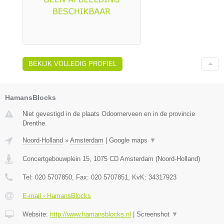
BEKIJK VOLLEDIG PROFIEL
HamansBlocks
Niet gevestigd in de plaats Odoornerveen en in de provincie
Drenthe.
Noord-Holland
»
Amsterdam
|
Google maps
▼
Concertgebouwplein 15
,
1075 CD
Amsterdam
(
Noord-Holland
)
Tel:
020 5707850
, Fax:
020 5707851
, KvK:
34317923
E-mail › HamansBlocks
Website:
http://www.hamansblocks.nl
|
Screenshot
▼