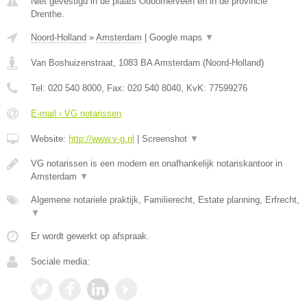
Niet gevestigd in de plaats Odoornerveen en in de provincie
Drenthe.
Noord-Holland
»
Amsterdam
|
Google maps
▼
Van Boshuizenstraat
,
1083 BA
Amsterdam
(
Noord-Holland
)
Tel:
020 540 8000
, Fax:
020 540 8040
, KvK:
77599276
E-mail › VG notarissen
Website:
http://www.v-g.nl
|
Screenshot
▼
VG notarissen is een modern en onafhankelijk notariskantoor in
Amsterdam
▼
Algemene notariele praktijk, Familierecht, Estate planning, Erfrecht,
▼
Er wordt gewerkt op afspraak.
Sociale media: