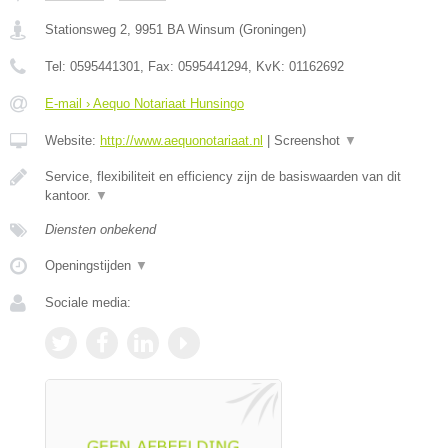
Stationsweg 2
,
9951 BA
Winsum
(
Groningen
)
Tel:
0595441301
, Fax:
0595441294
, KvK:
01162692
E-mail › Aequo Notariaat Hunsingo
Website:
http://www.aequonotariaat.nl
|
Screenshot
▼
Service, flexibiliteit en efficiency zijn de basiswaarden van dit
kantoor.
▼
Diensten onbekend
Openingstijden
▼
Sociale media: