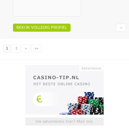
BEKIJK VOLLEDIG PROFIEL
1
2
»
»»
Uw advertentie hier? Mail ons