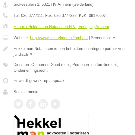
Sickeszplein 1
,
6821 HV
Arnhem
(
Gelderland
)
Tel:
026-3777111
, Fax:
026-3777222
, KvK:
09170507
E-mail › Hekkelman Notarissen N.V., vestiging Arnhem
Website:
http://www.hekkelman.nl#arnhem
|
Screenshot
▼
Hekkelman Notarissen is een betrokken en integere partner voor
juridisch
▼
Diensten: Onroerend Goed-recht, Personen- en familierecht,
Ondernemingsrecht
Er wordt gewerkt op afspraak.
Sociale media: