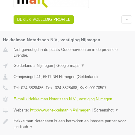
BEKIJK VOLLEDIG PROFIEL
Hekkelman Notarissen N.V., vestiging Nijmegen
Niet gevestigd in de plaats Odoornerveen en in de provincie
Drenthe.
Gelderland
»
Nijmegen
|
Google maps
▼
Oranjesingel 41
,
6511 NN
Nijmegen
(
Gelderland
)
Tel:
024-3828486
, Fax:
024-3828488
, KvK:
09170507
E-mail › Hekkelman Notarissen N.V., vestiging Nijmegen
Website:
http://www.hekkelman.nl#nijmegen
|
Screenshot
▼
Hekkelman Notarissen is een betrokken en integere partner voor
juridisch
▼