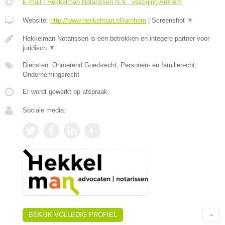
E-mail › Hekkelman Notarissen N.V., vestiging Arnhem
Website:
http://www.hekkelman.nl#arnhem
|
Screenshot
▼
Hekkelman Notarissen is een betrokken en integere partner voor
juridisch
▼
Diensten: Onroerend Goed-recht, Personen- en familierecht,
Ondernemingsrecht
Er wordt gewerkt op afspraak.
Sociale media:
BEKIJK VOLLEDIG PROFIEL