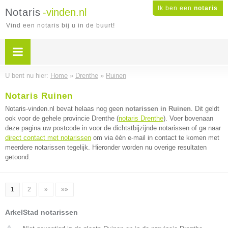
Ik ben een
notaris
Notaris
-vinden.nl
Vind een notaris bij u in de buurt!
U bent nu hier:
Home
»
Drenthe
»
Ruinen
Notaris Ruinen
Notaris-vinden.nl bevat helaas nog geen
notarissen in Ruinen
. Dit geldt
ook voor de gehele provincie Drenthe (
notaris Drenthe
). Voer bovenaan
deze pagina uw postcode in voor de dichtstbijzijnde notarissen of ga naar
direct contact met notarissen
om via één e-mail in contact te komen met
meerdere notarissen tegelijk. Hieronder worden nu overige resultaten
getoond.
1
2
»
»»
ArkelStad notarissen