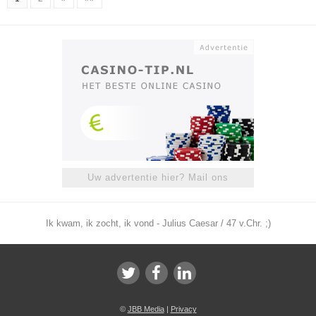
Uw advertentie hier? Mail ons
Ik kwam, ik zocht, ik vond - Julius Caesar / 47 v.Chr. ;)
©
JBB Media
|
Privacy