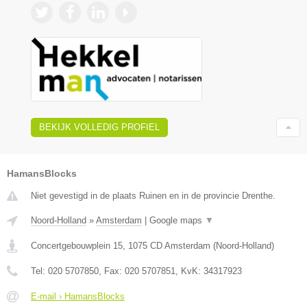
BEKIJK VOLLEDIG PROFIEL
HamansBlocks
Niet gevestigd in de plaats Ruinen en in de provincie Drenthe.
Noord-Holland
»
Amsterdam
|
Google maps
▼
Concertgebouwplein 15
,
1075 CD
Amsterdam
(
Noord-Holland
)
Tel:
020 5707850
, Fax:
020 5707851
, KvK:
34317923
E-mail › HamansBlocks