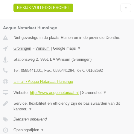
BEKIJK VOLLEDIG PROFIEL
Aequo Notariaat Hunsingo
Niet gevestigd in de plaats Ruinen en in de provincie Drenthe.
Groningen
»
Winsum
|
Google maps
▼
Stationsweg 2
,
9951 BA
Winsum
(
Groningen
)
Tel:
0595441301
, Fax:
0595441294
, KvK:
01162692
E-mail › Aequo Notariaat Hunsingo
Website:
http://www.aequonotariaat.nl
|
Screenshot
▼
Service, flexibiliteit en efficiency zijn de basiswaarden van dit
kantoor.
▼
Diensten onbekend
Openingstijden
▼