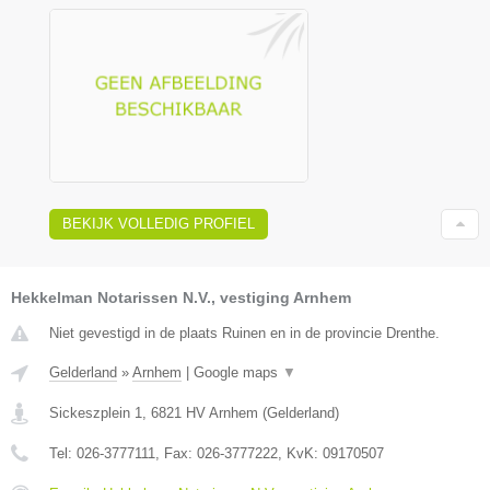
BEKIJK VOLLEDIG PROFIEL
Hekkelman Notarissen N.V., vestiging Arnhem
Niet gevestigd in de plaats Ruinen en in de provincie Drenthe.
Gelderland
»
Arnhem
|
Google maps
▼
Sickeszplein 1
,
6821 HV
Arnhem
(
Gelderland
)
Tel:
026-3777111
, Fax:
026-3777222
, KvK:
09170507