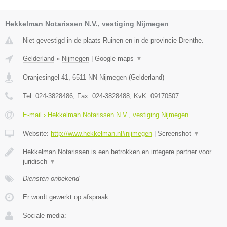
Hekkelman Notarissen N.V., vestiging Nijmegen
Niet gevestigd in de plaats Ruinen en in de provincie Drenthe.
Gelderland
»
Nijmegen
|
Google maps
▼
Oranjesingel 41
,
6511 NN
Nijmegen
(
Gelderland
)
Tel:
024-3828486
, Fax:
024-3828488
, KvK:
09170507
E-mail › Hekkelman Notarissen N.V., vestiging Nijmegen
Website:
http://www.hekkelman.nl#nijmegen
|
Screenshot
▼
Hekkelman Notarissen is een betrokken en integere partner voor
juridisch
▼
Diensten onbekend
Er wordt gewerkt op afspraak.
Sociale media: