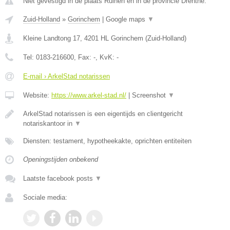
Niet gevestigd in de plaats Ruinen en in de provincie Drenthe.
Zuid-Holland
»
Gorinchem
|
Google maps
▼
Kleine Landtong 17
,
4201 HL
Gorinchem
(
Zuid-Holland
)
Tel:
0183-216600
, Fax:
-
, KvK:
-
E-mail › ArkelStad notarissen
Website:
https://www.arkel-stad.nl/
|
Screenshot
▼
ArkelStad notarissen is een eigentijds en clientgericht
notariskantoor in
▼
Diensten: testament, hypotheekakte, oprichten entiteiten
Openingstijden onbekend
Laatste facebook posts
▼
Sociale media: