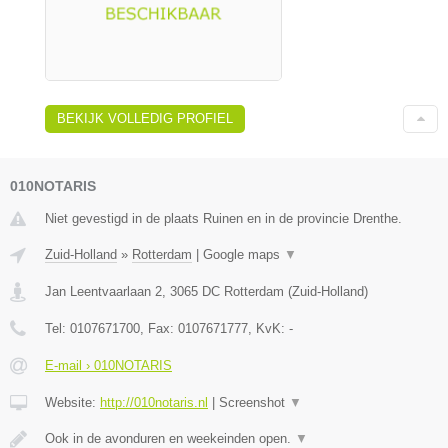
BEKIJK VOLLEDIG PROFIEL
010NOTARIS
Niet gevestigd in de plaats Ruinen en in de provincie Drenthe.
Zuid-Holland
»
Rotterdam
|
Google maps
▼
Jan Leentvaarlaan 2
,
3065 DC
Rotterdam
(
Zuid-Holland
)
Tel:
0107671700
, Fax:
0107671777
, KvK:
-
E-mail › 010NOTARIS
Website:
http://010notaris.nl
|
Screenshot
▼
Ook in de avonduren en weekeinden open.
▼