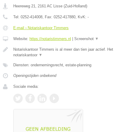
Heereweg 21
,
2161 AC
Lisse
(
Zuid-Holland
)
Tel:
0252-414008
, Fax:
0252-417880
, KvK:
-
E-mail › Notariskantoor Timmers
Website:
https://notaristimmers.nl
|
Screenshot
▼
Notariskantoor Timmers is al meer dan tien jaar actief. Het
notariskantoor
▼
Diensten: ondernemingsrecht, estate-planning
Openingstijden onbekend
Sociale media: