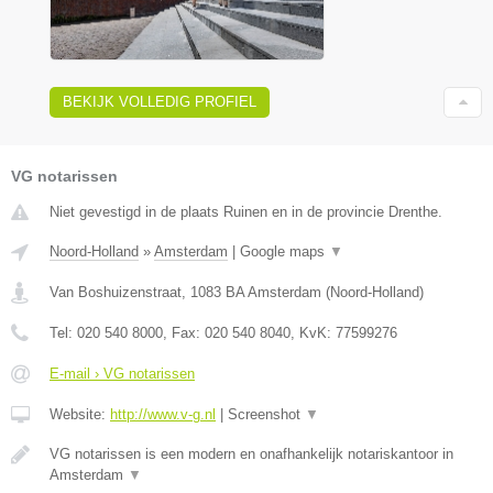
BEKIJK VOLLEDIG PROFIEL
VG notarissen
Niet gevestigd in de plaats Ruinen en in de provincie Drenthe.
Noord-Holland
»
Amsterdam
|
Google maps
▼
Van Boshuizenstraat
,
1083 BA
Amsterdam
(
Noord-Holland
)
Tel:
020 540 8000
, Fax:
020 540 8040
, KvK:
77599276
E-mail › VG notarissen
Website:
http://www.v-g.nl
|
Screenshot
▼
VG notarissen is een modern en onafhankelijk notariskantoor in
Amsterdam
▼