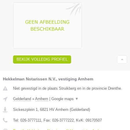
BEKIJK VOLLEDIG PROFIEL
Hekkelman Notarissen N.V., vestiging Arnhem
Niet gevestigd in de plaats Struikberg en in de provincie Drenthe.
Gelderland
»
Arnhem
|
Google maps
▼
Sickeszplein 1
,
6821 HV
Arnhem
(
Gelderland
)
Tel:
026-3777111
, Fax:
026-3777222
, KvK:
09170507