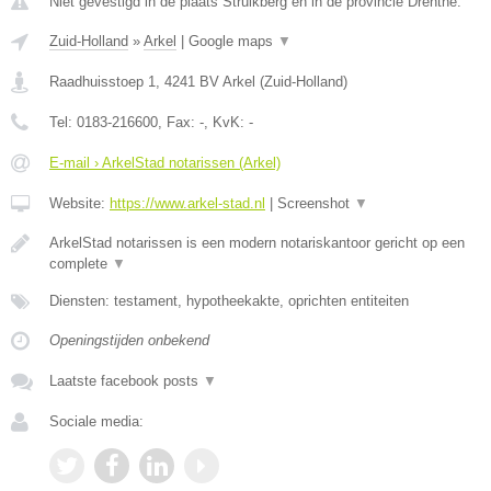
Niet gevestigd in de plaats Struikberg en in de provincie Drenthe.
Zuid-Holland
»
Arkel
|
Google maps
▼
Raadhuisstoep 1
,
4241 BV
Arkel
(
Zuid-Holland
)
Tel:
0183-216600
, Fax:
-
, KvK:
-
E-mail › ArkelStad notarissen (Arkel)
Website:
https://www.arkel-stad.nl
|
Screenshot
▼
ArkelStad notarissen is een modern notariskantoor gericht op een
complete
▼
Diensten: testament, hypotheekakte, oprichten entiteiten
Openingstijden onbekend
Laatste facebook posts
▼
Sociale media: