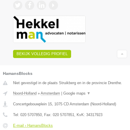
BEKIJK VOLLEDIG PROFIEL
HamansBlocks
Niet gevestigd in de plaats Struikberg en in de provincie Drenthe.
Noord-Holland
»
Amsterdam
|
Google maps
▼
Concertgebouwplein 15
,
1075 CD
Amsterdam
(
Noord-Holland
)
Tel:
020 5707850
, Fax:
020 5707851
, KvK:
34317923
E-mail › HamansBlocks