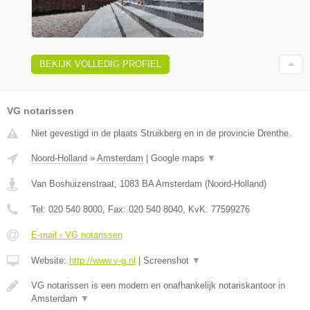
BEKIJK VOLLEDIG PROFIEL
VG notarissen
Niet gevestigd in de plaats Struikberg en in de provincie Drenthe.
Noord-Holland
»
Amsterdam
|
Google maps
▼
Van Boshuizenstraat
,
1083 BA
Amsterdam
(
Noord-Holland
)
Tel:
020 540 8000
, Fax:
020 540 8040
, KvK:
77599276
E-mail › VG notarissen
Website:
http://www.v-g.nl
|
Screenshot
▼
VG notarissen is een modern en onafhankelijk notariskantoor in
Amsterdam
▼