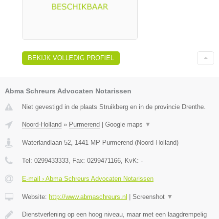
BEKIJK VOLLEDIG PROFIEL
Abma Schreurs Advocaten Notarissen
Niet gevestigd in de plaats Struikberg en in de provincie Drenthe.
Noord-Holland
»
Purmerend
|
Google maps
▼
Waterlandlaan 52
,
1441 MP
Purmerend
(
Noord-Holland
)
Tel:
0299433333
, Fax:
0299471166
, KvK:
-
E-mail › Abma Schreurs Advocaten Notarissen
Website:
http://www.abmaschreurs.nl
|
Screenshot
▼
Dienstverlening op een hoog niveau, maar met een laagdrempelig