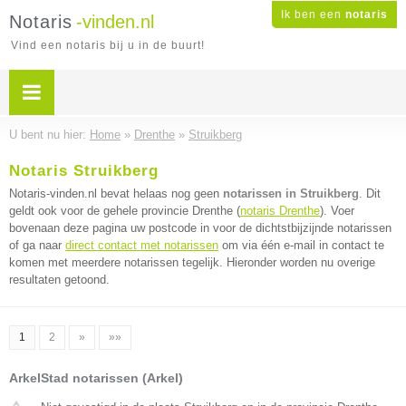
Ik ben een
notaris
Notaris
-vinden.nl
Vind een notaris bij u in de buurt!
U bent nu hier:
Home
»
Drenthe
»
Struikberg
Notaris Struikberg
Notaris-vinden.nl bevat helaas nog geen
notarissen in Struikberg
. Dit
geldt ook voor de gehele provincie Drenthe (
notaris Drenthe
). Voer
bovenaan deze pagina uw postcode in voor de dichtstbijzijnde notarissen
of ga naar
direct contact met notarissen
om via één e-mail in contact te
komen met meerdere notarissen tegelijk. Hieronder worden nu overige
resultaten getoond.
1
2
»
»»
ArkelStad notarissen (Arkel)