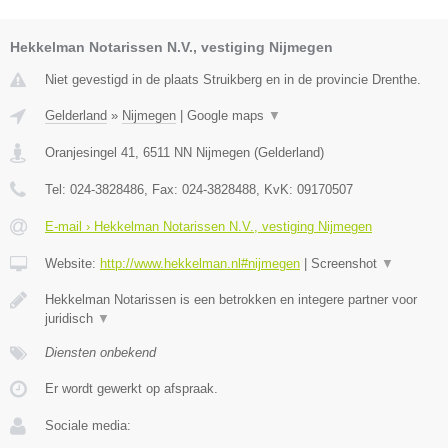
Hekkelman Notarissen N.V., vestiging Nijmegen
Niet gevestigd in de plaats Struikberg en in de provincie Drenthe.
Gelderland
»
Nijmegen
|
Google maps
▼
Oranjesingel 41
,
6511 NN
Nijmegen
(
Gelderland
)
Tel:
024-3828486
, Fax:
024-3828488
, KvK:
09170507
E-mail › Hekkelman Notarissen N.V., vestiging Nijmegen
Website:
http://www.hekkelman.nl#nijmegen
|
Screenshot
▼
Hekkelman Notarissen is een betrokken en integere partner voor
juridisch
▼
Diensten onbekend
Er wordt gewerkt op afspraak.
Sociale media: