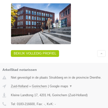
BEKIJK VOLLEDIG PROFIEL
ArkelStad notarissen
Niet gevestigd in de plaats Struikberg en in de provincie Drenthe.
Zuid-Holland
»
Gorinchem
|
Google maps
▼
Kleine Landtong 17
,
4201 HL
Gorinchem
(
Zuid-Holland
)
Tel:
0183-216600
, Fax:
-
, KvK:
-