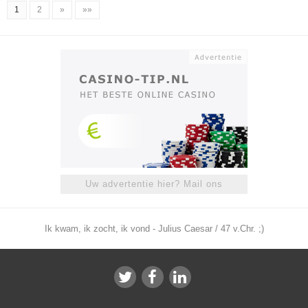
1
2
»
»»
Uw advertentie hier? Mail ons
Ik kwam, ik zocht, ik vond - Julius Caesar / 47 v.Chr. ;)