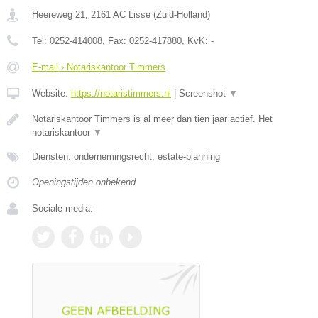
Heereweg 21
,
2161 AC
Lisse
(
Zuid-Holland
)
Tel:
0252-414008
, Fax:
0252-417880
, KvK:
-
E-mail › Notariskantoor Timmers
Website:
https://notaristimmers.nl
|
Screenshot
▼
Notariskantoor Timmers is al meer dan tien jaar actief. Het
notariskantoor
▼
Diensten: ondernemingsrecht, estate-planning
Openingstijden onbekend
Sociale media: