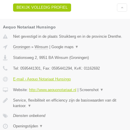
BEKIJK VOLLEDIG PROFIEL
Aequo Notariaat Hunsingo
Niet gevestigd in de plaats Struikberg en in de provincie Drenthe.
Groningen
»
Winsum
|
Google maps
▼
Stationsweg 2
,
9951 BA
Winsum
(
Groningen
)
Tel:
0595441301
, Fax:
0595441294
, KvK:
01162692
E-mail › Aequo Notariaat Hunsingo
Website:
http://www.aequonotariaat.nl
|
Screenshot
▼
Service, flexibiliteit en efficiency zijn de basiswaarden van dit
kantoor.
▼
Diensten onbekend
Openingstijden
▼