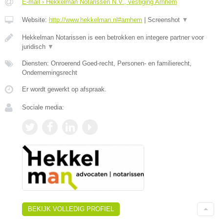
E-mail › Hekkelman Notarissen N.V., vestiging Arnhem
Website:
http://www.hekkelman.nl#arnhem
|
Screenshot
▼
Hekkelman Notarissen is een betrokken en integere partner voor
juridisch
▼
Diensten: Onroerend Goed-recht, Personen- en familierecht,
Ondernemingsrecht
Er wordt gewerkt op afspraak.
Sociale media:
BEKIJK VOLLEDIG PROFIEL