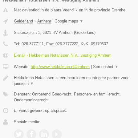
Niet gevestigd in de plaats Veendijk en in de provincie Drenthe.
Gelderland
»
Arnhem
|
Google maps
▼
Sickeszplein 1
,
6821 HV
Arnhem
(
Gelderland
)
Tel:
026-3777111
, Fax:
026-3777222
, KvK:
09170507
E-mail › Hekkelman Notarissen N.V., vestiging Arnhem
Website:
http://www.hekkelman.nl#arnhem
|
Screenshot
▼
Hekkelman Notarissen is een betrokken en integere partner voor
juridisch
▼
Diensten: Onroerend Goed-recht, Personen- en familierecht,
Ondernemingsrecht
Er wordt gewerkt op afspraak.
Sociale media: