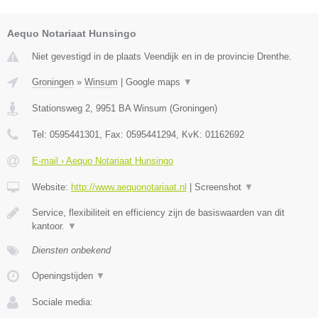
Aequo Notariaat Hunsingo
Niet gevestigd in de plaats Veendijk en in de provincie Drenthe.
Groningen
»
Winsum
|
Google maps
▼
Stationsweg 2
,
9951 BA
Winsum
(
Groningen
)
Tel:
0595441301
, Fax:
0595441294
, KvK:
01162692
E-mail › Aequo Notariaat Hunsingo
Website:
http://www.aequonotariaat.nl
|
Screenshot
▼
Service, flexibiliteit en efficiency zijn de basiswaarden van dit
kantoor.
▼
Diensten onbekend
Openingstijden
▼
Sociale media: