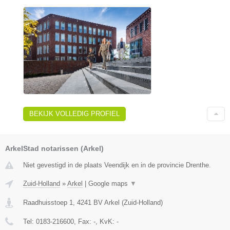
BEKIJK VOLLEDIG PROFIEL
ArkelStad notarissen (Arkel)
Niet gevestigd in de plaats Veendijk en in de provincie Drenthe.
Zuid-Holland
»
Arkel
|
Google maps
▼
Raadhuisstoep 1
,
4241 BV
Arkel
(
Zuid-Holland
)
Tel:
0183-216600
, Fax:
-
, KvK:
-