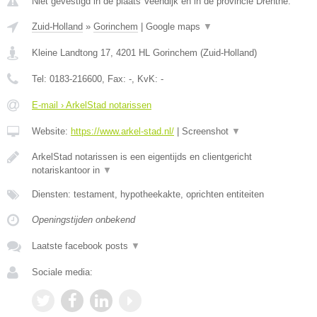
Niet gevestigd in de plaats Veendijk en in de provincie Drenthe.
Zuid-Holland
»
Gorinchem
|
Google maps
▼
Kleine Landtong 17
,
4201 HL
Gorinchem
(
Zuid-Holland
)
Tel:
0183-216600
, Fax:
-
, KvK:
-
E-mail › ArkelStad notarissen
Website:
https://www.arkel-stad.nl/
|
Screenshot
▼
ArkelStad notarissen is een eigentijds en clientgericht
notariskantoor in
▼
Diensten: testament, hypotheekakte, oprichten entiteiten
Openingstijden onbekend
Laatste facebook posts
▼
Sociale media: