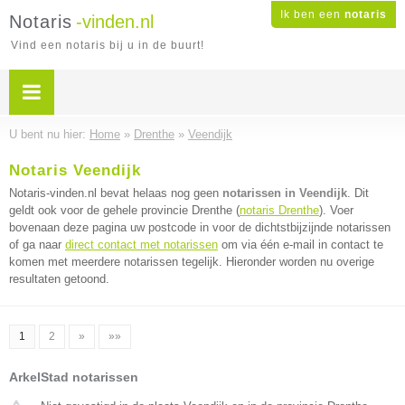
Ik ben een
notaris
Notaris
-vinden.nl
Vind een notaris bij u in de buurt!
U bent nu hier:
Home
»
Drenthe
»
Veendijk
Notaris Veendijk
Notaris-vinden.nl bevat helaas nog geen
notarissen in Veendijk
. Dit
geldt ook voor de gehele provincie Drenthe (
notaris Drenthe
). Voer
bovenaan deze pagina uw postcode in voor de dichtstbijzijnde notarissen
of ga naar
direct contact met notarissen
om via één e-mail in contact te
komen met meerdere notarissen tegelijk. Hieronder worden nu overige
resultaten getoond.
1
2
»
»»
ArkelStad notarissen