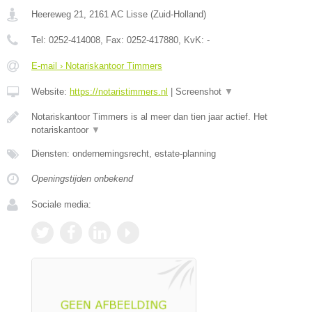
Heereweg 21
,
2161 AC
Lisse
(
Zuid-Holland
)
Tel:
0252-414008
, Fax:
0252-417880
, KvK:
-
E-mail › Notariskantoor Timmers
Website:
https://notaristimmers.nl
|
Screenshot
▼
Notariskantoor Timmers is al meer dan tien jaar actief. Het
notariskantoor
▼
Diensten: ondernemingsrecht, estate-planning
Openingstijden onbekend
Sociale media: