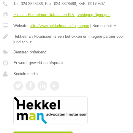
Tel:
024-3828486
, Fax:
024-3828488
, KvK:
09170507
E-mail › Hekkelman Notarissen N.V., vestiging Nijmegen
Website:
http://www.hekkelman.nl#nijmegen
|
Screenshot
▼
Hekkelman Notarissen is een betrokken en integere partner voor
juridisch
▼
Diensten onbekend
Er wordt gewerkt op afspraak.
Sociale media: