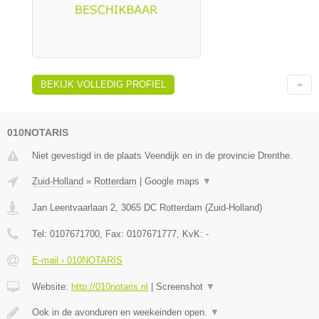
BEKIJK VOLLEDIG PROFIEL
010NOTARIS
Niet gevestigd in de plaats Veendijk en in de provincie Drenthe.
Zuid-Holland
»
Rotterdam
|
Google maps
▼
Jan Leentvaarlaan 2
,
3065 DC
Rotterdam
(
Zuid-Holland
)
Tel:
0107671700
, Fax:
0107671777
, KvK:
-
E-mail › 010NOTARIS
Website:
http://010notaris.nl
|
Screenshot
▼
Ook in de avonduren en weekeinden open.
▼