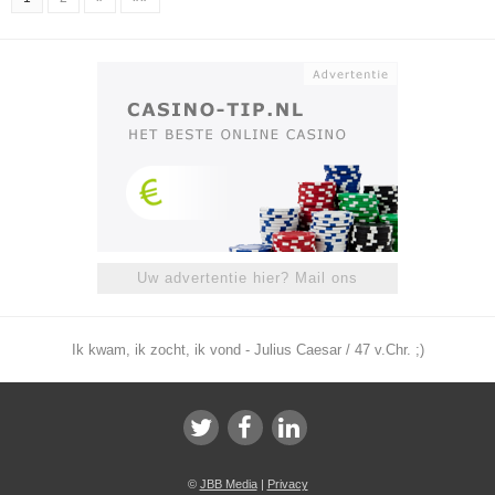
Uw advertentie hier? Mail ons
Ik kwam, ik zocht, ik vond - Julius Caesar / 47 v.Chr. ;)
©
JBB Media
|
Privacy