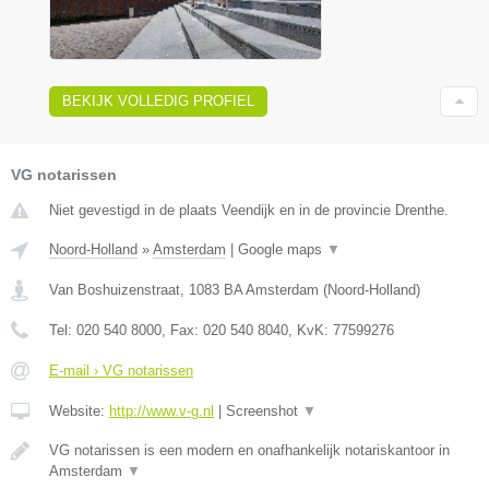
BEKIJK VOLLEDIG PROFIEL
VG notarissen
Niet gevestigd in de plaats Veendijk en in de provincie Drenthe.
Noord-Holland
»
Amsterdam
|
Google maps
▼
Van Boshuizenstraat
,
1083 BA
Amsterdam
(
Noord-Holland
)
Tel:
020 540 8000
, Fax:
020 540 8040
, KvK:
77599276
E-mail › VG notarissen
Website:
http://www.v-g.nl
|
Screenshot
▼
VG notarissen is een modern en onafhankelijk notariskantoor in
Amsterdam
▼