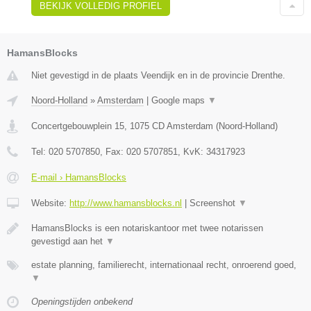
BEKIJK VOLLEDIG PROFIEL
HamansBlocks
Niet gevestigd in de plaats Veendijk en in de provincie Drenthe.
Noord-Holland
»
Amsterdam
|
Google maps
▼
Concertgebouwplein 15
,
1075 CD
Amsterdam
(
Noord-Holland
)
Tel:
020 5707850
, Fax:
020 5707851
, KvK:
34317923
E-mail › HamansBlocks
Website:
http://www.hamansblocks.nl
|
Screenshot
▼
HamansBlocks is een notariskantoor met twee notarissen
gevestigd aan het
▼
estate planning, familierecht, internationaal recht, onroerend goed,
▼
Openingstijden onbekend