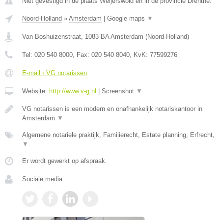
Niet gevestigd in de plaats Weijerswold en in de provincie Drenthe.
Noord-Holland
»
Amsterdam
|
Google maps
▼
Van Boshuizenstraat
,
1083 BA
Amsterdam
(
Noord-Holland
)
Tel:
020 540 8000
, Fax:
020 540 8040
, KvK:
77599276
E-mail › VG notarissen
Website:
http://www.v-g.nl
|
Screenshot
▼
VG notarissen is een modern en onafhankelijk notariskantoor in
Amsterdam
▼
Algemene notariele praktijk, Familierecht, Estate planning, Erfrecht,
▼
Er wordt gewerkt op afspraak.
Sociale media: