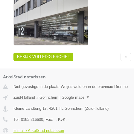
BEKIJK VOLLEDIG PROFIEL
ArkelStad notarissen
Niet gevestigd in de plaats Weijerswold en in de provincie Drenthe.
Zuid-Holland
»
Gorinchem
|
Google maps
▼
Kleine Landtong 17
,
4201 HL
Gorinchem
(
Zuid-Holland
)
Tel:
0183-216600
, Fax:
-
, KvK:
-
E-mail › ArkelStad notarissen