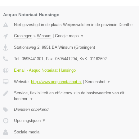
Aequo Notariaat Hunsingo
Niet gevestigd in de plaats Weijerswold en in de provincie Drenthe.
Groningen
»
Winsum
|
Google maps
▼
Stationsweg 2
,
9951 BA
Winsum
(
Groningen
)
Tel:
0595441301
, Fax:
0595441294
, KvK:
01162692
E-mail › Aequo Notariaat Hunsingo
Website:
http://www.aequonotariaat.nl
|
Screenshot
▼
Service, flexibiliteit en efficiency zijn de basiswaarden van dit
kantoor.
▼
Diensten onbekend
Openingstijden
▼
Sociale media: