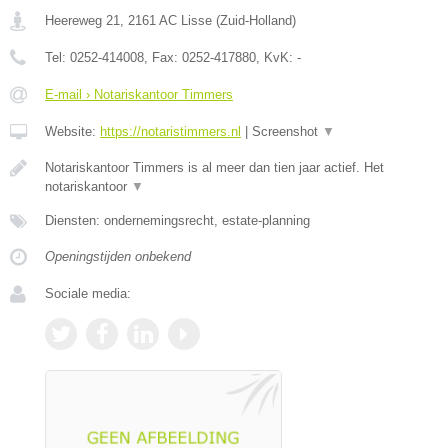
Heereweg 21
,
2161 AC
Lisse
(
Zuid-Holland
)
Tel:
0252-414008
, Fax:
0252-417880
, KvK:
-
E-mail › Notariskantoor Timmers
Website:
https://notaristimmers.nl
|
Screenshot
▼
Notariskantoor Timmers is al meer dan tien jaar actief. Het
notariskantoor
▼
Diensten: ondernemingsrecht, estate-planning
Openingstijden onbekend
Sociale media: