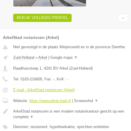
BEKIJK VOLLEDIG PROFIEL
ArkelStad notarissen (Arkel)
Niet gevestigd in de plaats Weijerswold en in de provincie Drenthe.
Zuid-Holland
»
Arkel
|
Google maps
▼
Raadhuisstoep 1
,
4241 BV
Arkel
(
Zuid-Holland
)
Tel:
0183-216600
, Fax:
-
, KvK:
-
E-mail › ArkelStad notarissen (Arkel)
Website:
https://www.arkel-stad.nl
|
Screenshot
▼
ArkelStad notarissen is een modern notariskantoor gericht op een
complete
▼
Diensten: testament, hypotheekakte, oprichten entiteiten