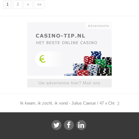
1
2
»
»»
Uw advertentie hier? Mail ons
Ik kwam, ik zocht, ik vond - Julius Caesar / 47 v.Chr. ;)