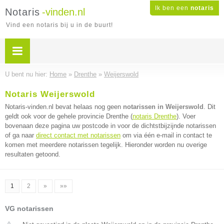
Ik ben een
notaris
Notaris
-vinden.nl
Vind een notaris bij u in de buurt!
U bent nu hier:
Home
»
Drenthe
»
Weijerswold
Notaris Weijerswold
Notaris-vinden.nl bevat helaas nog geen
notarissen in Weijerswold
. Dit
geldt ook voor de gehele provincie Drenthe (
notaris Drenthe
). Voer
bovenaan deze pagina uw postcode in voor de dichtstbijzijnde notarissen
of ga naar
direct contact met notarissen
om via één e-mail in contact te
komen met meerdere notarissen tegelijk. Hieronder worden nu overige
resultaten getoond.
1
2
»
»»
VG notarissen