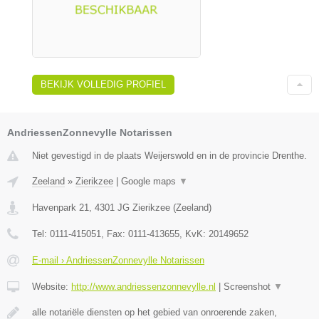
BEKIJK VOLLEDIG PROFIEL
AndriessenZonnevylle Notarissen
Niet gevestigd in de plaats Weijerswold en in de provincie Drenthe.
Zeeland
»
Zierikzee
|
Google maps
▼
Havenpark 21
,
4301 JG
Zierikzee
(
Zeeland
)
Tel:
0111-415051
, Fax:
0111-413655
, KvK:
20149652
E-mail › AndriessenZonnevylle Notarissen
Website:
http://www.andriessenzonnevylle.nl
|
Screenshot
▼
alle notariële diensten op het gebied van onroerende zaken,