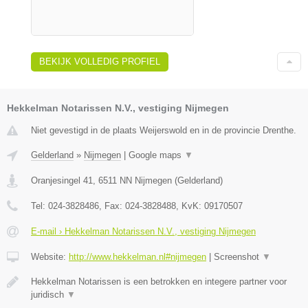
BEKIJK VOLLEDIG PROFIEL
Hekkelman Notarissen N.V., vestiging Nijmegen
Niet gevestigd in de plaats Weijerswold en in de provincie Drenthe.
Gelderland
»
Nijmegen
|
Google maps
▼
Oranjesingel 41
,
6511 NN
Nijmegen
(
Gelderland
)
Tel:
024-3828486
, Fax:
024-3828488
, KvK:
09170507
E-mail › Hekkelman Notarissen N.V., vestiging Nijmegen
Website:
http://www.hekkelman.nl#nijmegen
|
Screenshot
▼
Hekkelman Notarissen is een betrokken en integere partner voor
juridisch
▼