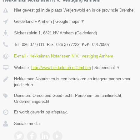
Niet gevestigd in de plaats Weijerswold en in de provincie Drenthe.
Gelderland
»
Arnhem
|
Google maps
▼
Sickeszplein 1
,
6821 HV
Arnhem
(
Gelderland
)
Tel:
026-3777111
, Fax:
026-3777222
, KvK:
09170507
E-mail › Hekkelman Notarissen N.V., vestiging Arnhem
Website:
http://www.hekkelman.nl#arnhem
|
Screenshot
▼
Hekkelman Notarissen is een betrokken en integere partner voor
juridisch
▼
Diensten: Onroerend Goed-recht, Personen- en familierecht,
Ondernemingsrecht
Er wordt gewerkt op afspraak.
Sociale media: