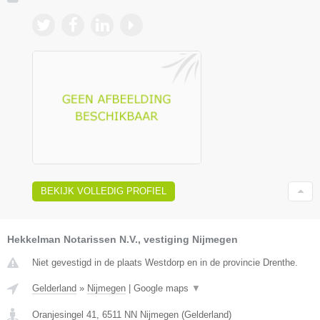
BEKIJK VOLLEDIG PROFIEL
Hekkelman Notarissen N.V., vestiging Nijmegen
Niet gevestigd in de plaats Westdorp en in de provincie Drenthe.
Gelderland
»
Nijmegen
|
Google maps
▼
Oranjesingel 41
,
6511 NN
Nijmegen
(
Gelderland
)