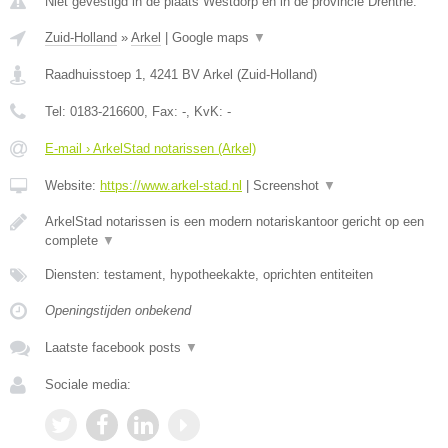
Niet gevestigd in de plaats Westdorp en in de provincie Drenthe.
Zuid-Holland
»
Arkel
|
Google maps
▼
Raadhuisstoep 1
,
4241 BV
Arkel
(
Zuid-Holland
)
Tel:
0183-216600
, Fax:
-
, KvK:
-
E-mail › ArkelStad notarissen (Arkel)
Website:
https://www.arkel-stad.nl
|
Screenshot
▼
ArkelStad notarissen is een modern notariskantoor gericht op een
complete
▼
Diensten: testament, hypotheekakte, oprichten entiteiten
Openingstijden onbekend
Laatste facebook posts
▼
Sociale media: