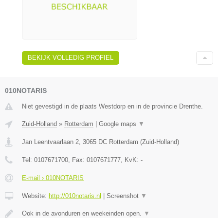
BEKIJK VOLLEDIG PROFIEL
010NOTARIS
Niet gevestigd in de plaats Westdorp en in de provincie Drenthe.
Zuid-Holland
»
Rotterdam
|
Google maps
▼
Jan Leentvaarlaan 2
,
3065 DC
Rotterdam
(
Zuid-Holland
)
Tel:
0107671700
, Fax:
0107671777
, KvK:
-
E-mail › 010NOTARIS
Website:
http://010notaris.nl
|
Screenshot
▼
Ook in de avonduren en weekeinden open.
▼