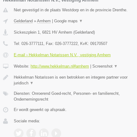
Niet gevestigd in de plaats Westdorp en in de provincie Drenthe.
Gelderland
»
Arnhem
|
Google maps
▼
Sickeszplein 1
,
6821 HV
Arnhem
(
Gelderland
)
Tel:
026-3777111
, Fax:
026-3777222
, KvK:
09170507
E-mail › Hekkelman Notarissen N.V., vestiging Arnhem
Website:
http://www.hekkelman.nl#arnhem
|
Screenshot
▼
Hekkelman Notarissen is een betrokken en integere partner voor
juridisch
▼
Diensten: Onroerend Goed-recht, Personen- en familierecht,
Ondernemingsrecht
Er wordt gewerkt op afspraak.
Sociale media: