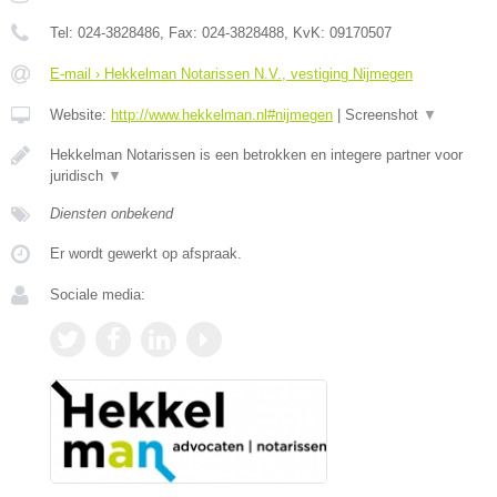
Tel:
024-3828486
, Fax:
024-3828488
, KvK:
09170507
E-mail › Hekkelman Notarissen N.V., vestiging Nijmegen
Website:
http://www.hekkelman.nl#nijmegen
|
Screenshot
▼
Hekkelman Notarissen is een betrokken en integere partner voor
juridisch
▼
Diensten onbekend
Er wordt gewerkt op afspraak.
Sociale media: