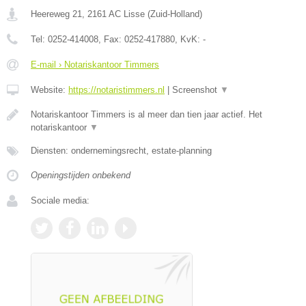
Heereweg 21
,
2161 AC
Lisse
(
Zuid-Holland
)
Tel:
0252-414008
, Fax:
0252-417880
, KvK:
-
E-mail › Notariskantoor Timmers
Website:
https://notaristimmers.nl
|
Screenshot
▼
Notariskantoor Timmers is al meer dan tien jaar actief. Het
notariskantoor
▼
Diensten: ondernemingsrecht, estate-planning
Openingstijden onbekend
Sociale media: