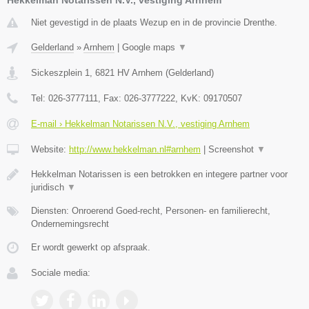
Niet gevestigd in de plaats Wezup en in de provincie Drenthe.
Gelderland
»
Arnhem
|
Google maps
▼
Sickeszplein 1
,
6821 HV
Arnhem
(
Gelderland
)
Tel:
026-3777111
, Fax:
026-3777222
, KvK:
09170507
E-mail › Hekkelman Notarissen N.V., vestiging Arnhem
Website:
http://www.hekkelman.nl#arnhem
|
Screenshot
▼
Hekkelman Notarissen is een betrokken en integere partner voor
juridisch
▼
Diensten: Onroerend Goed-recht, Personen- en familierecht,
Ondernemingsrecht
Er wordt gewerkt op afspraak.
Sociale media: