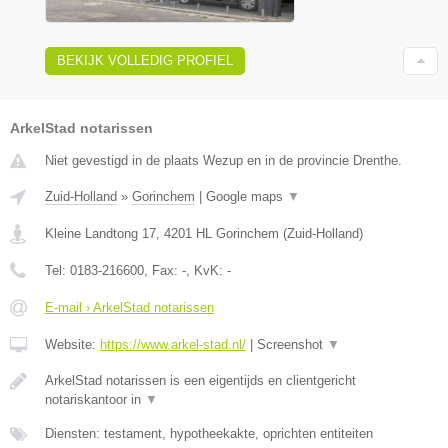
BEKIJK VOLLEDIG PROFIEL
ArkelStad notarissen
Niet gevestigd in de plaats Wezup en in de provincie Drenthe.
Zuid-Holland
»
Gorinchem
|
Google maps
▼
Kleine Landtong 17
,
4201 HL
Gorinchem
(
Zuid-Holland
)
Tel:
0183-216600
, Fax:
-
, KvK:
-
E-mail › ArkelStad notarissen
Website:
https://www.arkel-stad.nl/
|
Screenshot
▼
ArkelStad notarissen is een eigentijds en clientgericht
notariskantoor in
▼
Diensten: testament, hypotheekakte, oprichten entiteiten