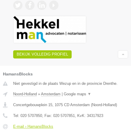
BEKIJK VOLLEDIG PROFIEL
HamansBlocks
Niet gevestigd in de plaats Wezup en in de provincie Drenthe.
Noord-Holland
»
Amsterdam
|
Google maps
▼
Concertgebouwplein 15
,
1075 CD
Amsterdam
(
Noord-Holland
)
Tel:
020 5707850
, Fax:
020 5707851
, KvK:
34317923
E-mail › HamansBlocks