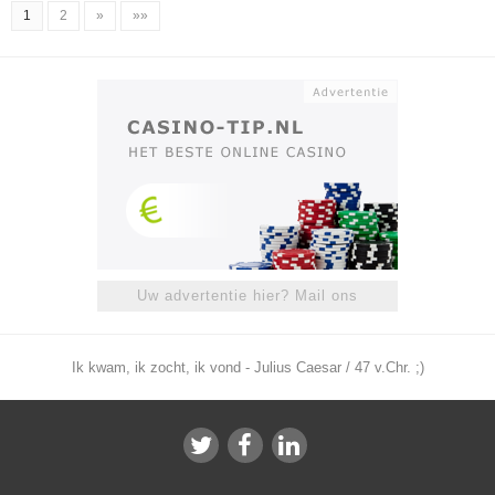
1
2
»
»»
Uw advertentie hier? Mail ons
Ik kwam, ik zocht, ik vond - Julius Caesar / 47 v.Chr. ;)