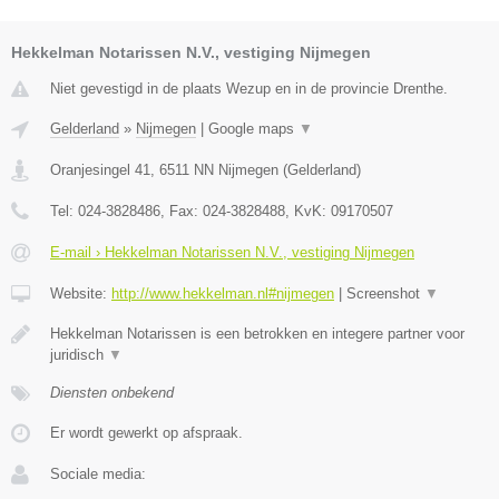
Hekkelman Notarissen N.V., vestiging Nijmegen
Niet gevestigd in de plaats Wezup en in de provincie Drenthe.
Gelderland
»
Nijmegen
|
Google maps
▼
Oranjesingel 41
,
6511 NN
Nijmegen
(
Gelderland
)
Tel:
024-3828486
, Fax:
024-3828488
, KvK:
09170507
E-mail › Hekkelman Notarissen N.V., vestiging Nijmegen
Website:
http://www.hekkelman.nl#nijmegen
|
Screenshot
▼
Hekkelman Notarissen is een betrokken en integere partner voor
juridisch
▼
Diensten onbekend
Er wordt gewerkt op afspraak.
Sociale media: