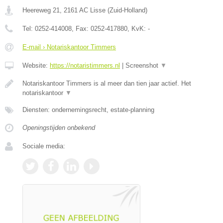
Heereweg 21
,
2161 AC
Lisse
(
Zuid-Holland
)
Tel:
0252-414008
, Fax:
0252-417880
, KvK:
-
E-mail › Notariskantoor Timmers
Website:
https://notaristimmers.nl
|
Screenshot
▼
Notariskantoor Timmers is al meer dan tien jaar actief. Het
notariskantoor
▼
Diensten: ondernemingsrecht, estate-planning
Openingstijden onbekend
Sociale media: