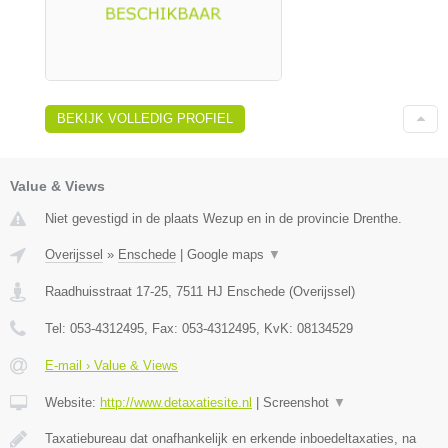
BEKIJK VOLLEDIG PROFIEL
Value & Views
Niet gevestigd in de plaats Wezup en in de provincie Drenthe.
Overijssel
»
Enschede
|
Google maps
▼
Raadhuisstraat 17-25
,
7511 HJ
Enschede
(
Overijssel
)
Tel:
053-4312495
, Fax:
053-4312495
, KvK:
08134529
E-mail › Value & Views
Website:
http://www.detaxatiesite.nl
|
Screenshot
▼
Taxatiebureau dat onafhankelijk en erkende inboedeltaxaties, na