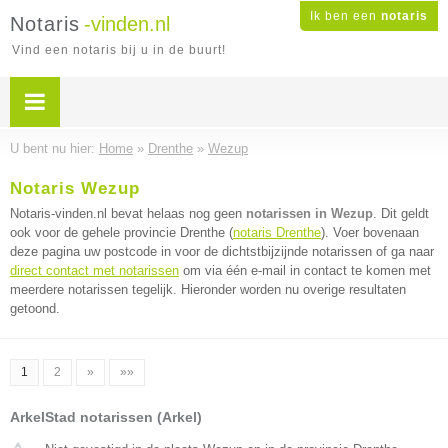
Ik ben een
notaris
Notaris
-vinden.nl
Vind een notaris bij u in de buurt!
U bent nu hier:
Home
»
Drenthe
»
Wezup
Notaris Wezup
Notaris-vinden.nl bevat helaas nog geen
notarissen in Wezup
. Dit geldt
ook voor de gehele provincie Drenthe (
notaris Drenthe
). Voer bovenaan
deze pagina uw postcode in voor de dichtstbijzijnde notarissen of ga naar
direct contact met notarissen
om via één e-mail in contact te komen met
meerdere notarissen tegelijk. Hieronder worden nu overige resultaten
getoond.
1
2
»
»»
ArkelStad notarissen (Arkel)