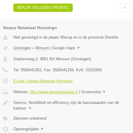
BEKIJK VOLLEDIG PROFIEL
Aequo Notariaat Hunsingo
Niet gevestigd in de plaats Wezup en in de provincie Drenthe.
Groningen
»
Winsum
|
Google maps
▼
Stationsweg 2
,
9951 BA
Winsum
(
Groningen
)
Tel:
0595441301
, Fax:
0595441294
, KvK:
01162692
E-mail › Aequo Notariaat Hunsingo
Website:
http://www.aequonotariaat.nl
|
Screenshot
▼
Service, flexibiliteit en efficiency zijn de basiswaarden van dit
kantoor.
▼
Diensten onbekend
Openingstijden
▼