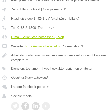
Niet gevestigd in de plaats Wezup en in de provincie Drenthe.
Zuid-Holland
»
Arkel
|
Google maps
▼
Raadhuisstoep 1
,
4241 BV
Arkel
(
Zuid-Holland
)
Tel:
0183-216600
, Fax:
-
, KvK:
-
E-mail › ArkelStad notarissen (Arkel)
Website:
https://www.arkel-stad.nl
|
Screenshot
▼
ArkelStad notarissen is een modern notariskantoor gericht op een
complete
▼
Diensten: testament, hypotheekakte, oprichten entiteiten
Openingstijden onbekend
Laatste facebook posts
▼
Sociale media: