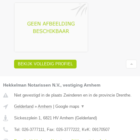
BEKIJK VOLLEDIG PROFIEL
Hekkelman Notarissen N.V., vestiging Arnhem
Niet gevestigd in de plaats Zwinderen en in de provincie Drenthe.
Gelderland
»
Arnhem
|
Google maps
▼
Sickeszplein 1
,
6821 HV
Arnhem
(
Gelderland
)
Tel:
026-3777111
, Fax:
026-3777222
, KvK:
09170507