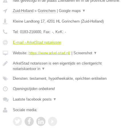
Niet gevestigd in de plaats Zwinderen en in de provincie Drenthe.
Zuid-Holland
»
Gorinchem
|
Google maps
▼
Kleine Landtong 17
,
4201 HL
Gorinchem
(
Zuid-Holland
)
Tel:
0183-216600
, Fax:
-
, KvK:
-
E-mail › ArkelStad notarissen
Website:
https://www.arkel-stad.nl/
|
Screenshot
▼
ArkelStad notarissen is een eigentijds en clientgericht
notariskantoor in
▼
Diensten: testament, hypotheekakte, oprichten entiteiten
Openingstijden onbekend
Laatste facebook posts
▼
Sociale media: