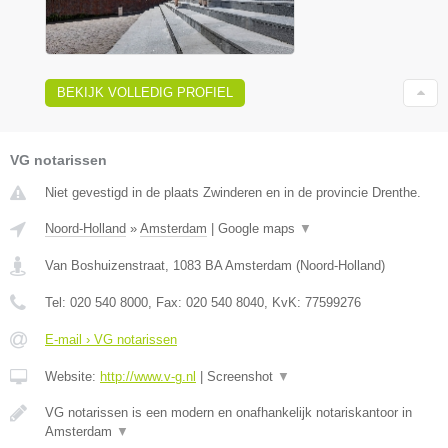
BEKIJK VOLLEDIG PROFIEL
VG notarissen
Niet gevestigd in de plaats Zwinderen en in de provincie Drenthe.
Noord-Holland
»
Amsterdam
|
Google maps
▼
Van Boshuizenstraat
,
1083 BA
Amsterdam
(
Noord-Holland
)
Tel:
020 540 8000
, Fax:
020 540 8040
, KvK:
77599276
E-mail › VG notarissen
Website:
http://www.v-g.nl
|
Screenshot
▼
VG notarissen is een modern en onafhankelijk notariskantoor in
Amsterdam
▼