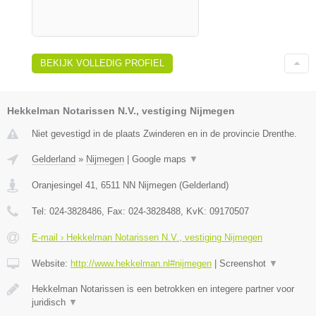
BEKIJK VOLLEDIG PROFIEL
Hekkelman Notarissen N.V., vestiging Nijmegen
Niet gevestigd in de plaats Zwinderen en in de provincie Drenthe.
Gelderland
»
Nijmegen
|
Google maps
▼
Oranjesingel 41
,
6511 NN
Nijmegen
(
Gelderland
)
Tel:
024-3828486
, Fax:
024-3828488
, KvK:
09170507
E-mail › Hekkelman Notarissen N.V., vestiging Nijmegen
Website:
http://www.hekkelman.nl#nijmegen
|
Screenshot
▼
Hekkelman Notarissen is een betrokken en integere partner voor
juridisch
▼