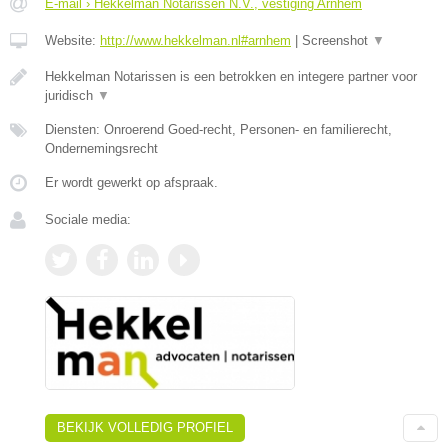
E-mail › Hekkelman Notarissen N.V., vestiging Arnhem
Website:
http://www.hekkelman.nl#arnhem
|
Screenshot
▼
Hekkelman Notarissen is een betrokken en integere partner voor
juridisch
▼
Diensten: Onroerend Goed-recht, Personen- en familierecht,
Ondernemingsrecht
Er wordt gewerkt op afspraak.
Sociale media:
BEKIJK VOLLEDIG PROFIEL