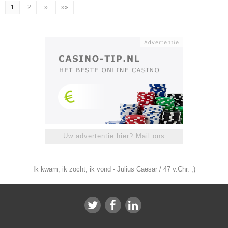
1
2
»
»»
Uw advertentie hier? Mail ons
Ik kwam, ik zocht, ik vond - Julius Caesar / 47 v.Chr. ;)