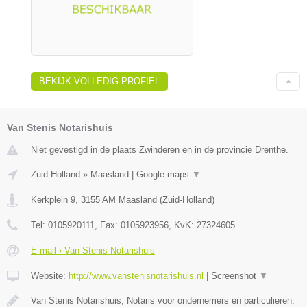
BEKIJK VOLLEDIG PROFIEL
Van Stenis Notarishuis
Niet gevestigd in de plaats Zwinderen en in de provincie Drenthe.
Zuid-Holland
»
Maasland
|
Google maps
▼
Kerkplein 9
,
3155 AM
Maasland
(
Zuid-Holland
)
Tel:
0105920111
, Fax:
0105923956
, KvK:
27324605
E-mail › Van Stenis Notarishuis
Website:
http://www.vanstenisnotarishuis.nl
|
Screenshot
▼
Van Stenis Notarishuis, Notaris voor ondernemers en particulieren.