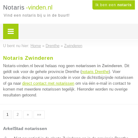
Ik ben een
notaris
Notaris
-vinden.nl
Vind een notaris bij u in de buurt!
U bent nu hier:
Home
»
Drenthe
»
Zwinderen
Notaris Zwinderen
Notaris-vinden.nl bevat helaas nog geen
notarissen in Zwinderen
. Dit
geldt ook voor de gehele provincie Drenthe (
notaris Drenthe
). Voer
bovenaan deze pagina uw postcode in voor de dichtstbijzijnde notarissen
of ga naar
direct contact met notarissen
om via één e-mail in contact te
komen met meerdere notarissen tegelijk. Hieronder worden nu overige
resultaten getoond.
1
2
»
»»
ArkelStad notarissen