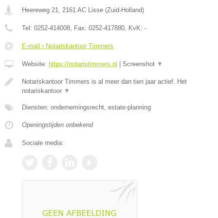
Heereweg 21
,
2161 AC
Lisse
(
Zuid-Holland
)
Tel:
0252-414008
, Fax:
0252-417880
, KvK:
-
E-mail › Notariskantoor Timmers
Website:
https://notaristimmers.nl
|
Screenshot
▼
Notariskantoor Timmers is al meer dan tien jaar actief. Het
notariskantoor
▼
Diensten: ondernemingsrecht, estate-planning
Openingstijden onbekend
Sociale media: