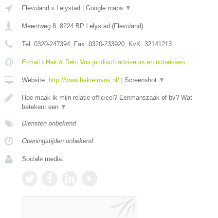
Flevoland
»
Lelystad
|
Google maps
▼
Meentweg 8
,
8224 BP
Lelystad
(
Flevoland
)
Tel:
0320-247394
, Fax:
0320-233920
, KvK:
32141213
E-mail › Hak & Rein Vos juridisch adviseurs en notarissen
Website:
http://www.hakreinvos.nl/
|
Screenshot
▼
Hoe maak ik mijn relatie officieel? Eenmanszaak of bv? Wat
betekent een
▼
Diensten onbekend
Openingstijden onbekend
Sociale media: