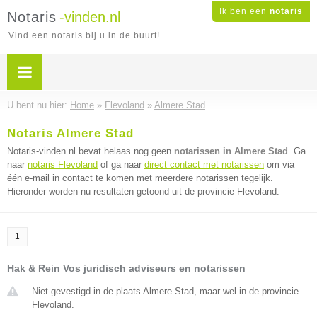
Ik ben een
notaris
Notaris
-vinden.nl
Vind een notaris bij u in de buurt!
U bent nu hier:
Home
»
Flevoland
»
Almere Stad
Notaris Almere Stad
Notaris-vinden.nl bevat helaas nog geen
notarissen in Almere Stad
. Ga
naar
notaris Flevoland
of ga naar
direct contact met notarissen
om via
één e-mail in contact te komen met meerdere notarissen tegelijk.
Hieronder worden nu resultaten getoond uit de provincie Flevoland.
1
Hak & Rein Vos juridisch adviseurs en notarissen
Niet gevestigd in de plaats Almere Stad, maar wel in de provincie
Flevoland.