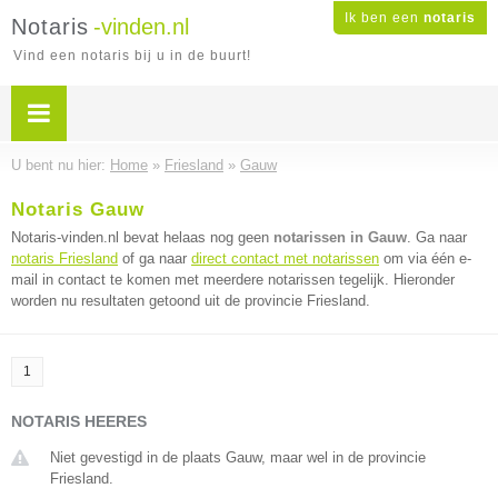
Ik ben een
notaris
Notaris
-vinden.nl
Vind een notaris bij u in de buurt!
U bent nu hier:
Home
»
Friesland
»
Gauw
Notaris Gauw
Notaris-vinden.nl bevat helaas nog geen
notarissen in Gauw
. Ga naar
notaris Friesland
of ga naar
direct contact met notarissen
om via één e-
mail in contact te komen met meerdere notarissen tegelijk. Hieronder
worden nu resultaten getoond uit de provincie Friesland.
1
NOTARIS HEERES
Niet gevestigd in de plaats Gauw, maar wel in de provincie
Friesland.