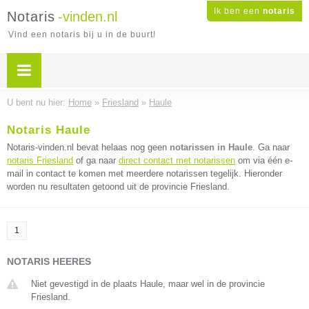
Ik ben een
notaris
Notaris
-vinden.nl
Vind een notaris bij u in de buurt!
U bent nu hier:
Home
»
Friesland
»
Haule
Notaris Haule
Notaris-vinden.nl bevat helaas nog geen
notarissen in Haule
. Ga naar
notaris Friesland
of ga naar
direct contact met notarissen
om via één e-
mail in contact te komen met meerdere notarissen tegelijk. Hieronder
worden nu resultaten getoond uit de provincie Friesland.
1
NOTARIS HEERES
Niet gevestigd in de plaats Haule, maar wel in de provincie
Friesland.