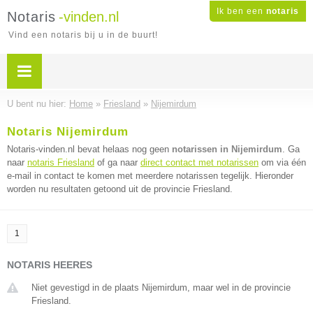
Ik ben een
notaris
Notaris
-vinden.nl
Vind een notaris bij u in de buurt!
U bent nu hier:
Home
»
Friesland
»
Nijemirdum
Notaris Nijemirdum
Notaris-vinden.nl bevat helaas nog geen
notarissen in Nijemirdum
. Ga
naar
notaris Friesland
of ga naar
direct contact met notarissen
om via één
e-mail in contact te komen met meerdere notarissen tegelijk. Hieronder
worden nu resultaten getoond uit de provincie Friesland.
1
NOTARIS HEERES
Niet gevestigd in de plaats Nijemirdum, maar wel in de provincie
Friesland.