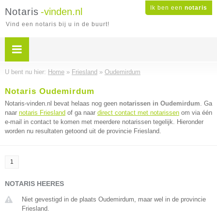
Ik ben een
notaris
Notaris
-vinden.nl
Vind een notaris bij u in de buurt!
U bent nu hier:
Home
»
Friesland
»
Oudemirdum
Notaris Oudemirdum
Notaris-vinden.nl bevat helaas nog geen
notarissen in Oudemirdum
. Ga
naar
notaris Friesland
of ga naar
direct contact met notarissen
om via één
e-mail in contact te komen met meerdere notarissen tegelijk. Hieronder
worden nu resultaten getoond uit de provincie Friesland.
1
NOTARIS HEERES
Niet gevestigd in de plaats Oudemirdum, maar wel in de provincie
Friesland.