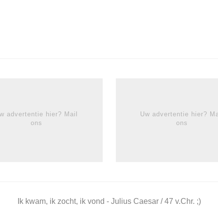
w advertentie hier? Mail
Uw advertentie hier? Ma
ons
ons
Ik kwam, ik zocht, ik vond - Julius Caesar / 47 v.Chr. ;)