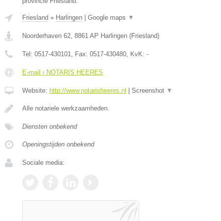
provincie Friesland.
Friesland
»
Harlingen
|
Google maps
▼
Noorderhaven 62
,
8861 AP
Harlingen
(
Friesland
)
Tel:
0517-430101
, Fax:
0517-430480
, KvK:
-
E-mail › NOTARIS HEERES
Website:
http://www.notarisheeres.nl
|
Screenshot
▼
Alle notariele werkzaamheden.
Diensten onbekend
Openingstijden onbekend
Sociale media: