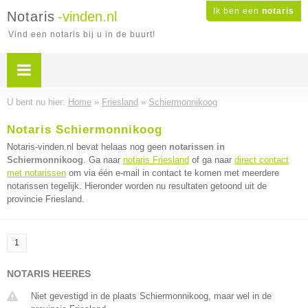
Ik ben een
notaris
Notaris
-vinden.nl
Vind een notaris bij u in de buurt!
U bent nu hier:
Home
»
Friesland
»
Schiermonnikoog
Notaris Schiermonnikoog
Notaris-vinden.nl bevat helaas nog geen
notarissen in
Schiermonnikoog
. Ga naar
notaris Friesland
of ga naar
direct contact
met notarissen
om via één e-mail in contact te komen met meerdere
notarissen tegelijk. Hieronder worden nu resultaten getoond uit de
provincie Friesland.
1
NOTARIS HEERES
Niet gevestigd in de plaats Schiermonnikoog, maar wel in de