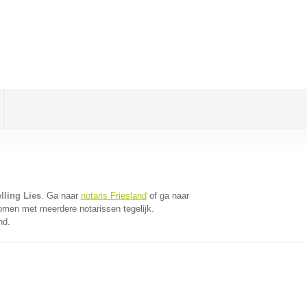
lling Lies
. Ga naar
notaris Friesland
of ga naar
omen met meerdere notarissen tegelijk.
nd.