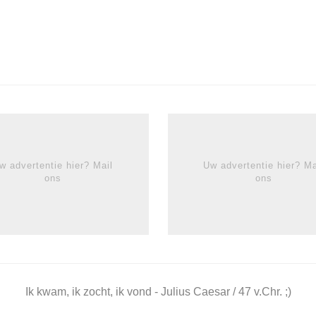
w advertentie hier? Mail
Uw advertentie hier? Ma
ons
ons
Ik kwam, ik zocht, ik vond - Julius Caesar / 47 v.Chr. ;)