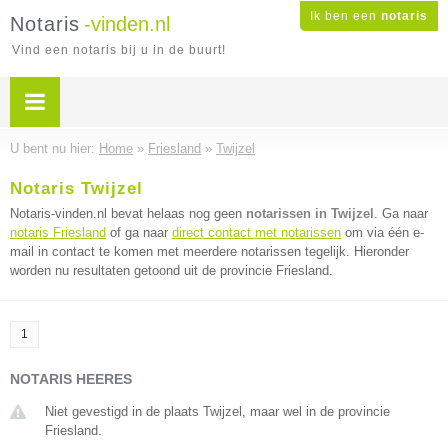
Ik ben een
notaris
Notaris
-vinden.nl
Vind een notaris bij u in de buurt!
U bent nu hier:
Home
»
Friesland
»
Twijzel
Notaris Twijzel
Notaris-vinden.nl bevat helaas nog geen
notarissen in Twijzel
. Ga naar
notaris Friesland
of ga naar
direct contact met notarissen
om via één e-
mail in contact te komen met meerdere notarissen tegelijk. Hieronder
worden nu resultaten getoond uit de provincie Friesland.
1
NOTARIS HEERES
Niet gevestigd in de plaats Twijzel, maar wel in de provincie
Friesland.