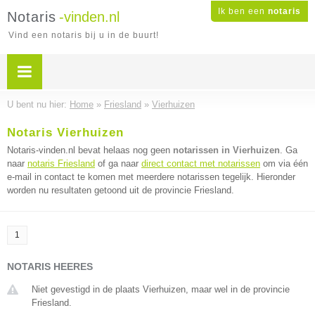
Ik ben een
notaris
Notaris
-vinden.nl
Vind een notaris bij u in de buurt!
U bent nu hier:
Home
»
Friesland
»
Vierhuizen
Notaris Vierhuizen
Notaris-vinden.nl bevat helaas nog geen
notarissen in Vierhuizen
. Ga
naar
notaris Friesland
of ga naar
direct contact met notarissen
om via één
e-mail in contact te komen met meerdere notarissen tegelijk. Hieronder
worden nu resultaten getoond uit de provincie Friesland.
1
NOTARIS HEERES
Niet gevestigd in de plaats Vierhuizen, maar wel in de provincie
Friesland.