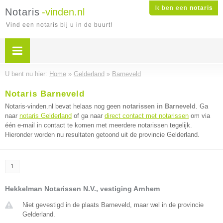
Ik ben een
notaris
Notaris
-vinden.nl
Vind een notaris bij u in de buurt!
U bent nu hier:
Home
»
Gelderland
»
Barneveld
Notaris Barneveld
Notaris-vinden.nl bevat helaas nog geen
notarissen in Barneveld
. Ga
naar
notaris Gelderland
of ga naar
direct contact met notarissen
om via
één e-mail in contact te komen met meerdere notarissen tegelijk.
Hieronder worden nu resultaten getoond uit de provincie Gelderland.
1
Hekkelman Notarissen N.V., vestiging Arnhem
Niet gevestigd in de plaats Barneveld, maar wel in de provincie
Gelderland.