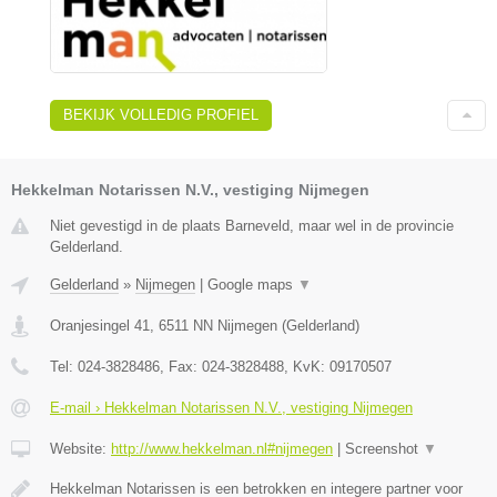
BEKIJK VOLLEDIG PROFIEL
Hekkelman Notarissen N.V., vestiging Nijmegen
Niet gevestigd in de plaats Barneveld, maar wel in de provincie
Gelderland.
Gelderland
»
Nijmegen
|
Google maps
▼
Oranjesingel 41
,
6511 NN
Nijmegen
(
Gelderland
)
Tel:
024-3828486
, Fax:
024-3828488
, KvK:
09170507
E-mail › Hekkelman Notarissen N.V., vestiging Nijmegen
Website:
http://www.hekkelman.nl#nijmegen
|
Screenshot
▼
Hekkelman Notarissen is een betrokken en integere partner voor