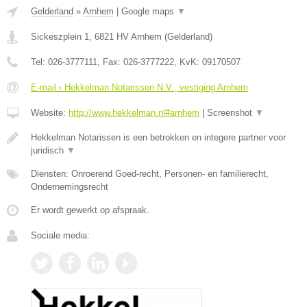
Gelderland
»
Arnhem
|
Google maps
▼
Sickeszplein 1
,
6821 HV
Arnhem
(
Gelderland
)
Tel:
026-3777111
, Fax:
026-3777222
, KvK:
09170507
E-mail › Hekkelman Notarissen N.V., vestiging Arnhem
Website:
http://www.hekkelman.nl#arnhem
|
Screenshot
▼
Hekkelman Notarissen is een betrokken en integere partner voor
juridisch
▼
Diensten: Onroerend Goed-recht, Personen- en familierecht,
Ondernemingsrecht
Er wordt gewerkt op afspraak.
Sociale media: