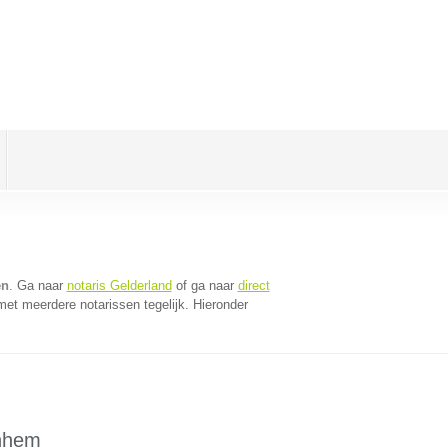
en
. Ga naar
notaris Gelderland
of ga naar
direct
et meerdere notarissen tegelijk. Hieronder
rnhem