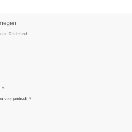
jmegen
incie Gelderland.
t
▼
er voor juridisch
▼