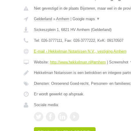
Niet gevestigd in de plaats Bijsteren, maar wel in de prov
Gelderland
»
Arnhem
|
Google maps
▼
Sickeszplein 1
,
6821 HV
Arnhem
(
Gelderland
)
Tel:
026-3777111
, Fax:
026-3777222
, KvK:
09170507
E-mail › Hekkelman Notarissen N.V., vestiging Arnhem
Website:
http://www.hekkelman.nl#arnhem
|
Screenshot
Hekkelman Notarissen is een betrokken en integere partn
Diensten: Onroerend Goed-recht, Personen- en familiere
Er wordt gewerkt op afspraak.
Sociale media: