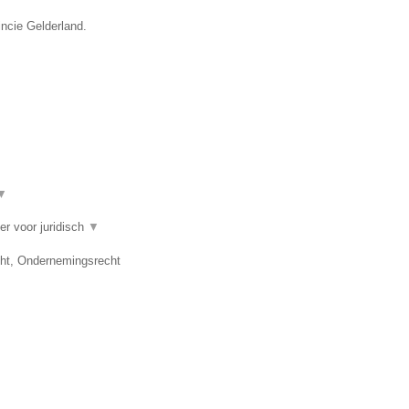
incie Gelderland.
▼
er voor juridisch
▼
cht, Ondernemingsrecht