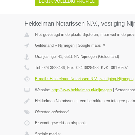
BEKIJK VOLLEDIG PROFIEL
Hekkelman Notarissen N.V., vestiging Ni
Niet gevestigd in de plaats Bijsteren, maar wel in de prov
Gelderland
»
Nijmegen
|
Google maps
▼
Oranjesingel 41
,
6511 NN
Nijmegen
(
Gelderland
)
Tel:
024-3828486
, Fax:
024-3828488
, KvK:
09170507
E-mail › Hekkelman Notarissen N.V., vestiging Nijmegen
Website:
http://www.hekkelman.nl#nijmegen
|
Screensho
Hekkelman Notarissen is een betrokken en integere partn
Diensten onbekend
Er wordt gewerkt op afspraak.
Sociale media: