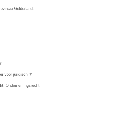
rovincie Gelderland.
▼
er voor juridisch
▼
cht, Ondernemingsrecht