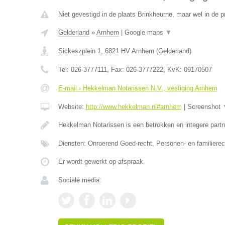
Niet gevestigd in de plaats Brinkheurne, maar wel in de p
Gelderland
»
Arnhem
|
Google maps
▼
Sickeszplein 1
,
6821 HV
Arnhem
(
Gelderland
)
Tel:
026-3777111
, Fax:
026-3777222
, KvK:
09170507
E-mail › Hekkelman Notarissen N.V., vestiging Arnhem
Website:
http://www.hekkelman.nl#arnhem
|
Screenshot
Hekkelman Notarissen is een betrokken en integere partn
Diensten: Onroerend Goed-recht, Personen- en familiere
Er wordt gewerkt op afspraak.
Sociale media: