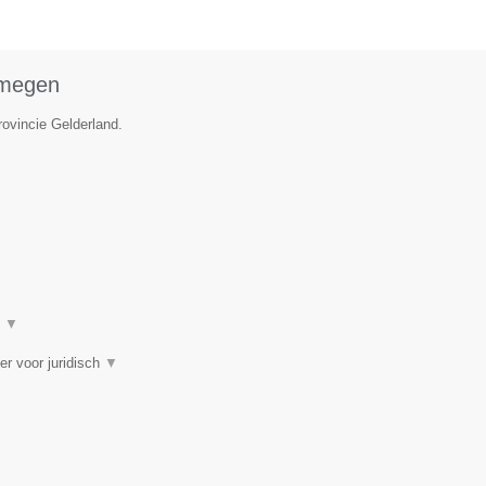
jmegen
rovincie Gelderland.
t
▼
er voor juridisch
▼