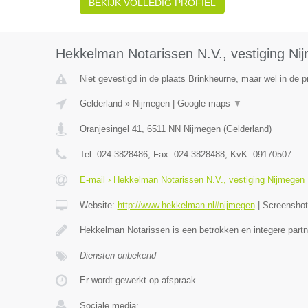
BEKIJK VOLLEDIG PROFIEL
Hekkelman Notarissen N.V., vestiging Ni
Niet gevestigd in de plaats Brinkheurne, maar wel in de p
Gelderland
»
Nijmegen
|
Google maps
▼
Oranjesingel 41
,
6511 NN
Nijmegen
(
Gelderland
)
Tel:
024-3828486
, Fax:
024-3828488
, KvK:
09170507
E-mail › Hekkelman Notarissen N.V., vestiging Nijmegen
Website:
http://www.hekkelman.nl#nijmegen
|
Screensho
Hekkelman Notarissen is een betrokken en integere partn
Diensten onbekend
Er wordt gewerkt op afspraak.
Sociale media: