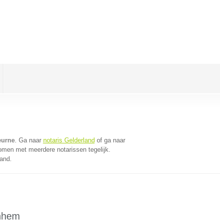
eurne
. Ga naar
notaris Gelderland
of ga naar
omen met meerdere notarissen tegelijk.
land.
rnhem