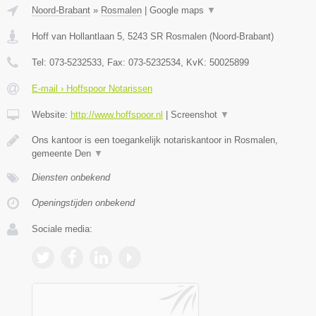
Noord-Brabant
»
Rosmalen
|
Google maps
▼
Hoff van Hollantlaan 5
,
5243 SR
Rosmalen
(
Noord-Brabant
)
Tel:
073-5232533
, Fax:
073-5232534
, KvK:
50025899
E-mail › Hoffspoor Notarissen
Website:
http://www.hoffspoor.nl
|
Screenshot
▼
Ons kantoor is een toegankelijk notariskantoor in Rosmalen,
gemeente Den
▼
Diensten onbekend
Openingstijden onbekend
Sociale media: