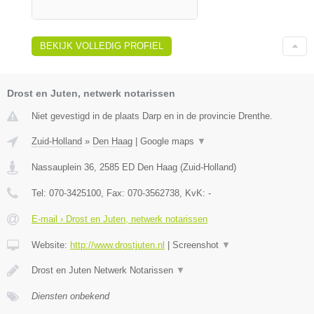
BEKIJK VOLLEDIG PROFIEL
Drost en Juten, netwerk notarissen
Niet gevestigd in de plaats Darp en in de provincie Drenthe.
Zuid-Holland
»
Den Haag
|
Google maps
▼
Nassauplein 36
,
2585 ED
Den Haag
(
Zuid-Holland
)
Tel:
070-3425100
, Fax:
070-3562738
, KvK:
-
E-mail › Drost en Juten, netwerk notarissen
Website:
http://www.drostjuten.nl
|
Screenshot
▼
Drost en Juten Netwerk Notarissen
▼
Diensten onbekend