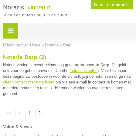
Ik ben een
notaris
Notaris
-vinden.nl
Vind een notaris bij u in de buurt!
U bent nu hier:
Home
»
Drenthe
»
Darp
Notaris Darp (2)
Notaris-vinden.nl bevat helaas nog geen
notarissen in Darp
. Dit geldt
ook voor de gehele provincie Drenthe (
notaris Drenthe
). Voer bovenaan
deze pagina uw postcode in voor de dichtstbijzijnde notarissen of ga naar
direct contact met notarissen
om via één e-mail in contact te komen met
meerdere notarissen tegelijk. Hieronder worden nu overige resultaten
getoond.
««
«
1
2
Value & Views