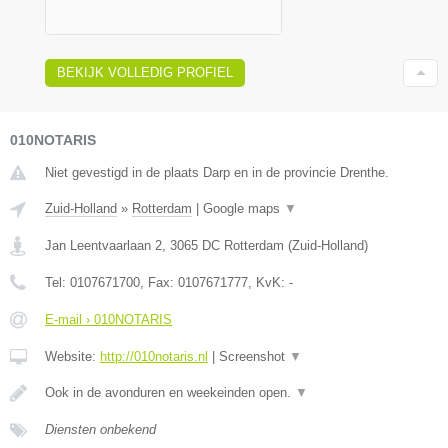
BEKIJK VOLLEDIG PROFIEL
010NOTARIS
Niet gevestigd in de plaats Darp en in de provincie Drenthe.
Zuid-Holland
»
Rotterdam
|
Google maps
▼
Jan Leentvaarlaan 2
,
3065 DC
Rotterdam
(
Zuid-Holland
)
Tel:
0107671700
, Fax:
0107671777
, KvK:
-
E-mail › 010NOTARIS
Website:
http://010notaris.nl
|
Screenshot
▼
Ook in de avonduren en weekeinden open.
▼
Diensten onbekend