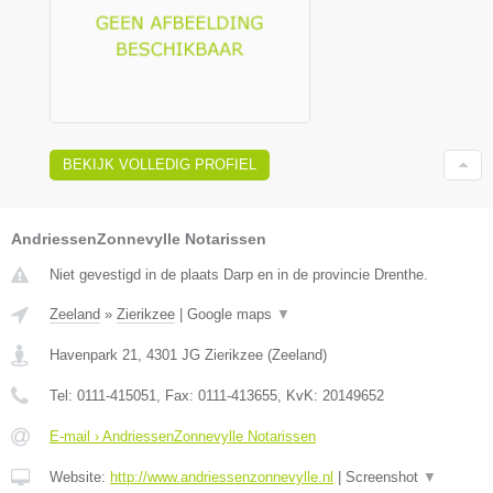
BEKIJK VOLLEDIG PROFIEL
AndriessenZonnevylle Notarissen
Niet gevestigd in de plaats Darp en in de provincie Drenthe.
Zeeland
»
Zierikzee
|
Google maps
▼
Havenpark 21
,
4301 JG
Zierikzee
(
Zeeland
)
Tel:
0111-415051
, Fax:
0111-413655
, KvK:
20149652
E-mail › AndriessenZonnevylle Notarissen
Website:
http://www.andriessenzonnevylle.nl
|
Screenshot
▼