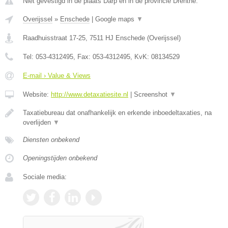
Niet gevestigd in de plaats Darp en in de provincie Drenthe.
Overijssel
»
Enschede
|
Google maps
▼
Raadhuisstraat 17-25
,
7511 HJ
Enschede
(
Overijssel
)
Tel:
053-4312495
, Fax:
053-4312495
, KvK:
08134529
E-mail › Value & Views
Website:
http://www.detaxatiesite.nl
|
Screenshot
▼
Taxatiebureau dat onafhankelijk en erkende inboedeltaxaties, na
overlijden
▼
Diensten onbekend
Openingstijden onbekend
Sociale media: