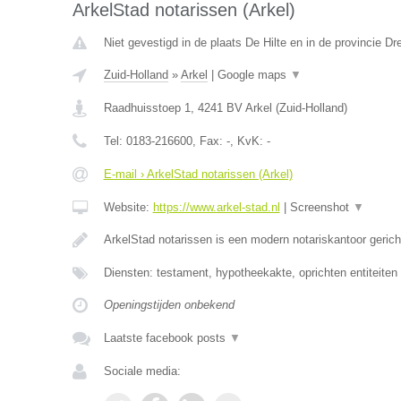
ArkelStad notarissen (Arkel)
Niet gevestigd in de plaats De Hilte en in de provincie Dr
Zuid-Holland
»
Arkel
|
Google maps
▼
Raadhuisstoep 1
,
4241 BV
Arkel
(
Zuid-Holland
)
Tel:
0183-216600
, Fax:
-
, KvK:
-
E-mail › ArkelStad notarissen (Arkel)
Website:
https://www.arkel-stad.nl
|
Screenshot
▼
ArkelStad notarissen is een modern notariskantoor geric
Diensten: testament, hypotheekakte, oprichten entiteiten
Openingstijden onbekend
Laatste facebook posts
▼
Sociale media: