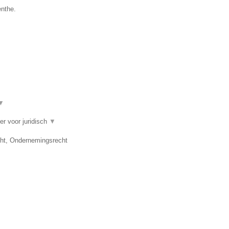
enthe.
▼
er voor juridisch
▼
cht, Ondernemingsrecht