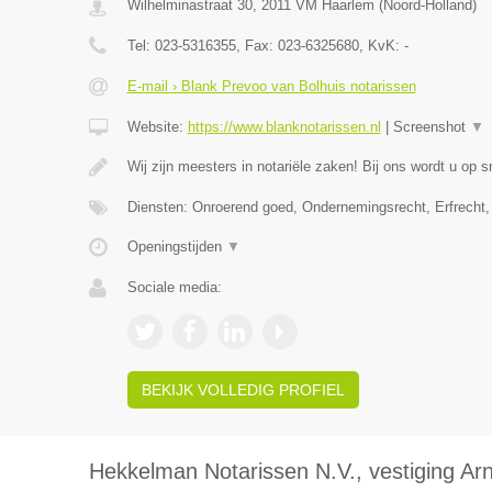
Wilhelminastraat 30
,
2011 VM
Haarlem
(
Noord-Holland
)
Tel:
023-5316355
, Fax:
023-6325680
, KvK:
-
E-mail › Blank Prevoo van Bolhuis notarissen
Website:
https://www.blanknotarissen.nl
|
Screenshot
▼
Wij zijn meesters in notariële zaken! Bij ons wordt u op s
Diensten: Onroerend goed, Ondernemingsrecht, Erfrecht,
Openingstijden
▼
Sociale media:
BEKIJK VOLLEDIG PROFIEL
Hekkelman Notarissen N.V., vestiging A