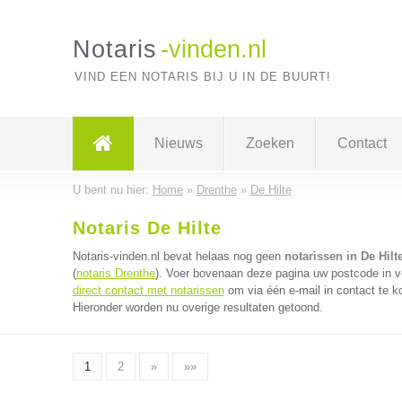
Notaris
-vinden.nl
VIND EEN NOTARIS BIJ U IN DE BUURT!
Nieuws
Zoeken
Contact
U bent nu hier:
Home
»
Drenthe
»
De Hilte
Notaris De Hilte
Notaris-vinden.nl bevat helaas nog geen
notarissen in De Hilt
(
notaris Drenthe
). Voer bovenaan deze pagina uw postcode in voo
direct contact met notarissen
om via één e-mail in contact te k
Hieronder worden nu overige resultaten getoond.
1
2
»
»»