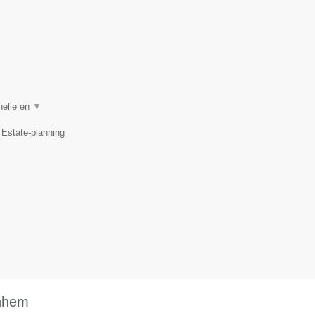
nelle en
▼
 Estate-planning
rnhem