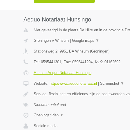
Aequo Notariaat Hunsingo
Niet gevestigd in de plaats De Hilte en in de provincie Dr
Groningen
»
Winsum
|
Google maps
▼
Stationsweg 2
,
9951 BA
Winsum
(
Groningen
)
Tel:
0595441301
, Fax:
0595441294
, KvK:
01162692
E-mail › Aequo Notariaat Hunsingo
Website:
http://www.aequonotariaat.nl
|
Screenshot
▼
Service, flexibiliteit en efficiency zijn de basiswaarden va
Diensten onbekend
Openingstijden
▼
Sociale media: