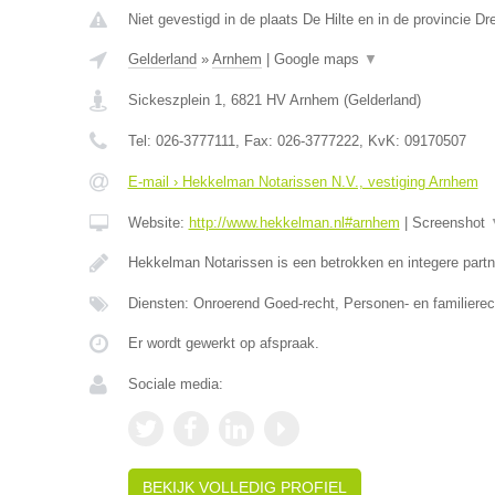
Niet gevestigd in de plaats De Hilte en in de provincie Dr
Gelderland
»
Arnhem
|
Google maps
▼
Sickeszplein 1
,
6821 HV
Arnhem
(
Gelderland
)
Tel:
026-3777111
, Fax:
026-3777222
, KvK:
09170507
E-mail › Hekkelman Notarissen N.V., vestiging Arnhem
Website:
http://www.hekkelman.nl#arnhem
|
Screenshot
Hekkelman Notarissen is een betrokken en integere partn
Diensten: Onroerend Goed-recht, Personen- en familiere
Er wordt gewerkt op afspraak.
Sociale media:
BEKIJK VOLLEDIG PROFIEL