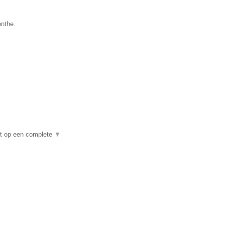
enthe.
ht op een complete
▼