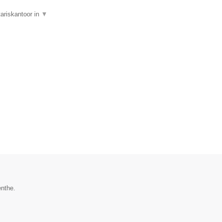
tariskantoor in
▼
enthe.