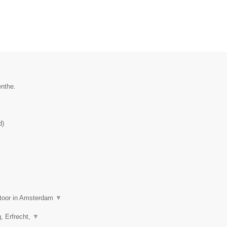
enthe.
d
)
ntoor in Amsterdam
▼
g, Erfrecht,
▼