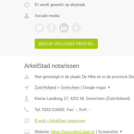
Er wordt gewerkt op afspraak.
Sociale media:
BEKIJK VOLLEDIG PROFIEL
ArkelStad notarissen
Niet gevestigd in de plaats De Hilte en in de provincie Dr
Zuid-Holland
»
Gorinchem
|
Google maps
▼
Kleine Landtong 17
,
4201 HL
Gorinchem
(
Zuid-Holland
)
Tel:
0183-216600
, Fax:
-
, KvK:
-
E-mail › ArkelStad notarissen
Website:
https://www.arkel-stad.nl/
|
Screenshot
▼