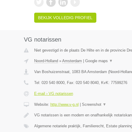
BEKIJK VOLLEDIG PROFIEL
VG notarissen
Niet gevestigd in de plaats De Hilte en in de provincie Dr
Noord-Holland
»
Amsterdam
|
Google maps
▼
Van Boshuizenstraat
,
1083 BA
Amsterdam
(
Noord-Hollan
Tel:
020 540 8000
, Fax:
020 540 8040
, KvK:
77599276
E-mail › VG notarissen
Website:
http://www.v-g.nl
|
Screenshot
▼
VG notarissen is een modern en onafhankelijk notariska
Algemene notariele praktijk, Familierecht, Estate plannin