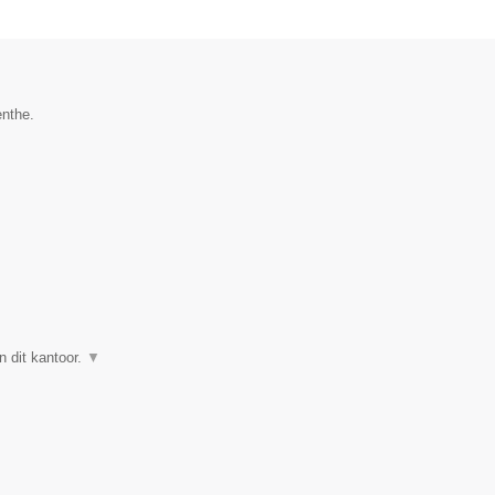
enthe.
n dit kantoor.
▼