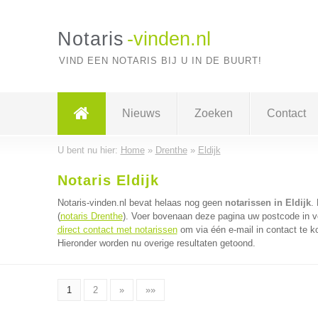
Notaris
-vinden.nl
VIND EEN NOTARIS BIJ U IN DE BUURT!
Nieuws
Zoeken
Contact
U bent nu hier:
Home
»
Drenthe
»
Eldijk
Notaris Eldijk
Notaris-vinden.nl bevat helaas nog geen
notarissen in Eldijk
.
(
notaris Drenthe
). Voer bovenaan deze pagina uw postcode in voo
direct contact met notarissen
om via één e-mail in contact te k
Hieronder worden nu overige resultaten getoond.
1
2
»
»»