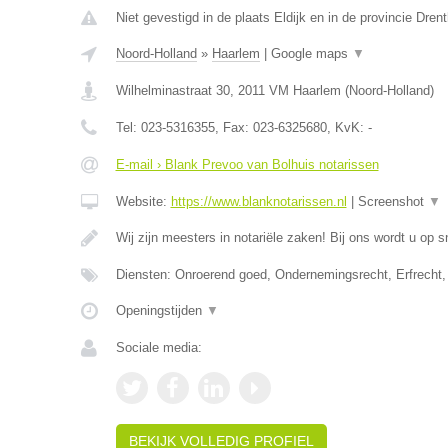
Niet gevestigd in de plaats Eldijk en in de provincie Drent
Noord-Holland
»
Haarlem
|
Google maps
▼
Wilhelminastraat 30
,
2011 VM
Haarlem
(
Noord-Holland
)
Tel:
023-5316355
, Fax:
023-6325680
, KvK:
-
E-mail › Blank Prevoo van Bolhuis notarissen
Website:
https://www.blanknotarissen.nl
|
Screenshot
▼
Wij zijn meesters in notariële zaken! Bij ons wordt u op s
Diensten: Onroerend goed, Ondernemingsrecht, Erfrecht,
Openingstijden
▼
Sociale media:
BEKIJK VOLLEDIG PROFIEL