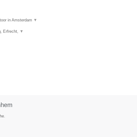
ntoor in Amsterdam
▼
g, Erfrecht,
▼
rnhem
he.