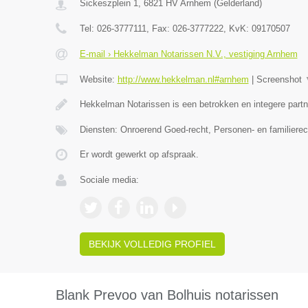
Sickeszplein 1
,
6821 HV
Arnhem
(
Gelderland
)
Tel:
026-3777111
, Fax:
026-3777222
, KvK:
09170507
E-mail › Hekkelman Notarissen N.V., vestiging Arnhem
Website:
http://www.hekkelman.nl#arnhem
|
Screenshot
Hekkelman Notarissen is een betrokken en integere partn
Diensten: Onroerend Goed-recht, Personen- en familiere
Er wordt gewerkt op afspraak.
Sociale media:
BEKIJK VOLLEDIG PROFIEL
Blank Prevoo van Bolhuis notarissen