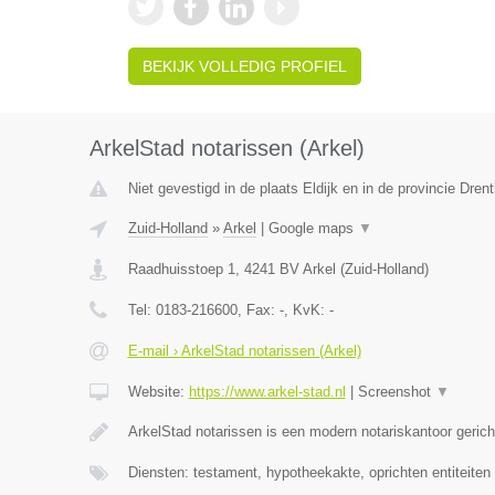
BEKIJK VOLLEDIG PROFIEL
ArkelStad notarissen (Arkel)
Niet gevestigd in de plaats Eldijk en in de provincie Drent
Zuid-Holland
»
Arkel
|
Google maps
▼
Raadhuisstoep 1
,
4241 BV
Arkel
(
Zuid-Holland
)
Tel:
0183-216600
, Fax:
-
, KvK:
-
E-mail › ArkelStad notarissen (Arkel)
Website:
https://www.arkel-stad.nl
|
Screenshot
▼
ArkelStad notarissen is een modern notariskantoor geric
Diensten: testament, hypotheekakte, oprichten entiteiten