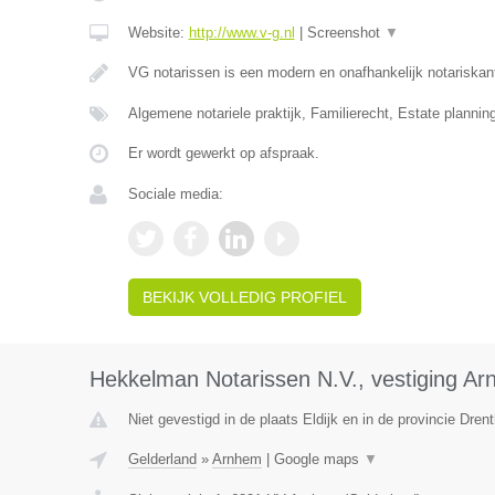
Website:
http://www.v-g.nl
|
Screenshot
▼
VG notarissen is een modern en onafhankelijk notariska
Algemene notariele praktijk, Familierecht, Estate plannin
Er wordt gewerkt op afspraak.
Sociale media:
BEKIJK VOLLEDIG PROFIEL
Hekkelman Notarissen N.V., vestiging A
Niet gevestigd in de plaats Eldijk en in de provincie Drent
Gelderland
»
Arnhem
|
Google maps
▼