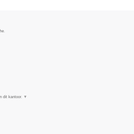
he.
n dit kantoor.
▼