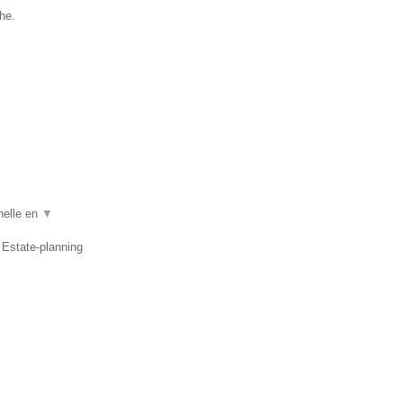
he.
nelle en
▼
 Estate-planning