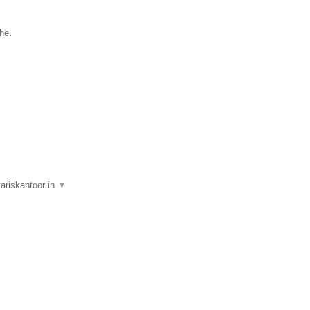
he.
tariskantoor in
▼