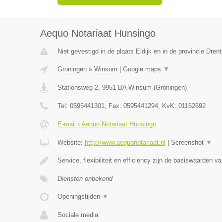
Aequo Notariaat Hunsingo
Niet gevestigd in de plaats Eldijk en in de provincie Drent
Groningen
»
Winsum
|
Google maps
▼
Stationsweg 2
,
9951 BA
Winsum
(
Groningen
)
Tel:
0595441301
, Fax:
0595441294
, KvK:
01162692
E-mail › Aequo Notariaat Hunsingo
Website:
http://www.aequonotariaat.nl
|
Screenshot
▼
Service, flexibiliteit en efficiency zijn de basiswaarden va
Diensten onbekend
Openingstijden
▼
Sociale media: