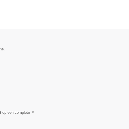
he.
ht op een complete
▼