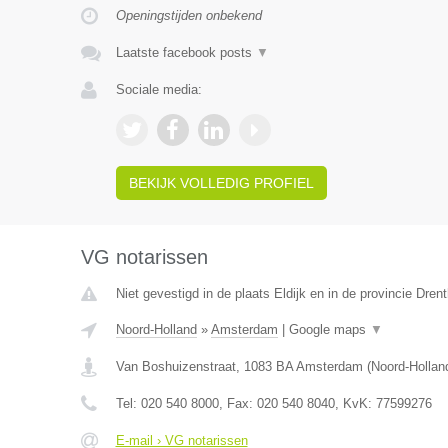
Openingstijden onbekend
Laatste facebook posts
▼
Sociale media:
BEKIJK VOLLEDIG PROFIEL
VG notarissen
Niet gevestigd in de plaats Eldijk en in de provincie Drent
Noord-Holland
»
Amsterdam
|
Google maps
▼
Van Boshuizenstraat
,
1083 BA
Amsterdam
(
Noord-Hollan
Tel:
020 540 8000
, Fax:
020 540 8040
, KvK:
77599276
E-mail › VG notarissen