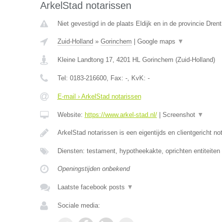
ArkelStad notarissen
Niet gevestigd in de plaats Eldijk en in de provincie Drent
Zuid-Holland
»
Gorinchem
|
Google maps
▼
Kleine Landtong 17
,
4201 HL
Gorinchem
(
Zuid-Holland
)
Tel:
0183-216600
, Fax:
-
, KvK:
-
E-mail › ArkelStad notarissen
Website:
https://www.arkel-stad.nl/
|
Screenshot
▼
ArkelStad notarissen is een eigentijds en clientgericht no
Diensten: testament, hypotheekakte, oprichten entiteiten
Openingstijden onbekend
Laatste facebook posts
▼
Sociale media: