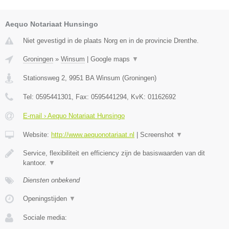
Aequo Notariaat Hunsingo
Niet gevestigd in de plaats Norg en in de provincie Drenthe.
Groningen
»
Winsum
|
Google maps
▼
Stationsweg 2
,
9951 BA
Winsum
(
Groningen
)
Tel:
0595441301
, Fax:
0595441294
, KvK:
01162692
E-mail › Aequo Notariaat Hunsingo
Website:
http://www.aequonotariaat.nl
|
Screenshot
▼
Service, flexibiliteit en efficiency zijn de basiswaarden van dit
kantoor.
▼
Diensten onbekend
Openingstijden
▼
Sociale media: