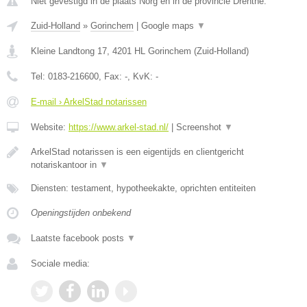
Niet gevestigd in de plaats Norg en in de provincie Drenthe.
Zuid-Holland
»
Gorinchem
|
Google maps
▼
Kleine Landtong 17
,
4201 HL
Gorinchem
(
Zuid-Holland
)
Tel:
0183-216600
, Fax:
-
, KvK:
-
E-mail › ArkelStad notarissen
Website:
https://www.arkel-stad.nl/
|
Screenshot
▼
ArkelStad notarissen is een eigentijds en clientgericht
notariskantoor in
▼
Diensten: testament, hypotheekakte, oprichten entiteiten
Openingstijden onbekend
Laatste facebook posts
▼
Sociale media: