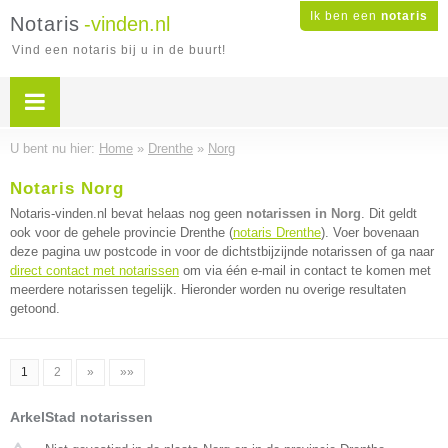
Ik ben een
notaris
Notaris
-vinden.nl
Vind een notaris bij u in de buurt!
U bent nu hier:
Home
»
Drenthe
»
Norg
Notaris Norg
Notaris-vinden.nl bevat helaas nog geen
notarissen in Norg
. Dit geldt
ook voor de gehele provincie Drenthe (
notaris Drenthe
). Voer bovenaan
deze pagina uw postcode in voor de dichtstbijzijnde notarissen of ga naar
direct contact met notarissen
om via één e-mail in contact te komen met
meerdere notarissen tegelijk. Hieronder worden nu overige resultaten
getoond.
1
2
»
»»
ArkelStad notarissen