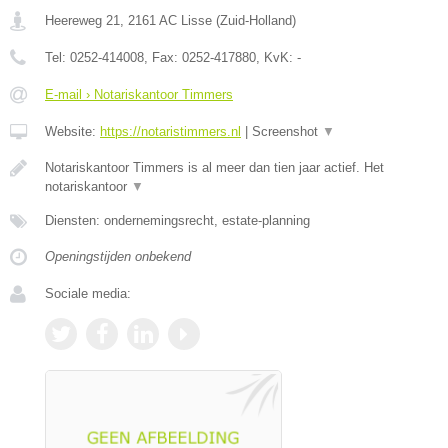
Heereweg 21
,
2161 AC
Lisse
(
Zuid-Holland
)
Tel:
0252-414008
, Fax:
0252-417880
, KvK:
-
E-mail › Notariskantoor Timmers
Website:
https://notaristimmers.nl
|
Screenshot
▼
Notariskantoor Timmers is al meer dan tien jaar actief. Het
notariskantoor
▼
Diensten: ondernemingsrecht, estate-planning
Openingstijden onbekend
Sociale media: