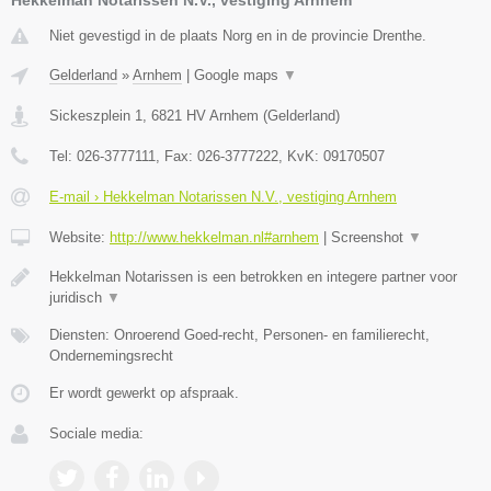
Niet gevestigd in de plaats Norg en in de provincie Drenthe.
Gelderland
»
Arnhem
|
Google maps
▼
Sickeszplein 1
,
6821 HV
Arnhem
(
Gelderland
)
Tel:
026-3777111
, Fax:
026-3777222
, KvK:
09170507
E-mail › Hekkelman Notarissen N.V., vestiging Arnhem
Website:
http://www.hekkelman.nl#arnhem
|
Screenshot
▼
Hekkelman Notarissen is een betrokken en integere partner voor
juridisch
▼
Diensten: Onroerend Goed-recht, Personen- en familierecht,
Ondernemingsrecht
Er wordt gewerkt op afspraak.
Sociale media: