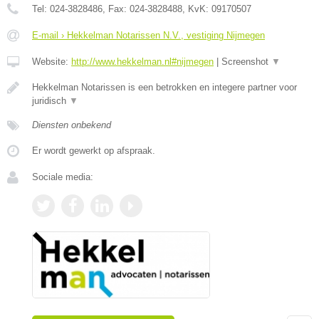
Tel:
024-3828486
, Fax:
024-3828488
, KvK:
09170507
E-mail › Hekkelman Notarissen N.V., vestiging Nijmegen
Website:
http://www.hekkelman.nl#nijmegen
|
Screenshot
▼
Hekkelman Notarissen is een betrokken en integere partner voor
juridisch
▼
Diensten onbekend
Er wordt gewerkt op afspraak.
Sociale media: