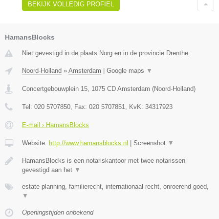
BEKIJK VOLLEDIG PROFIEL
HamansBlocks
Niet gevestigd in de plaats Norg en in de provincie Drenthe.
Noord-Holland
»
Amsterdam
|
Google maps
▼
Concertgebouwplein 15
,
1075 CD
Amsterdam
(
Noord-Holland
)
Tel:
020 5707850
, Fax:
020 5707851
, KvK:
34317923
E-mail › HamansBlocks
Website:
http://www.hamansblocks.nl
|
Screenshot
▼
HamansBlocks is een notariskantoor met twee notarissen
gevestigd aan het
▼
estate planning, familierecht, internationaal recht, onroerend goed,
▼
Openingstijden onbekend