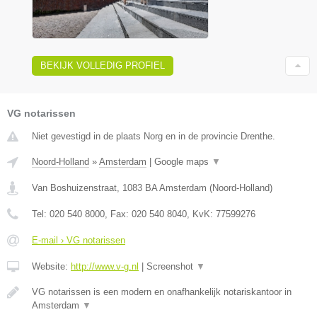
BEKIJK VOLLEDIG PROFIEL
VG notarissen
Niet gevestigd in de plaats Norg en in de provincie Drenthe.
Noord-Holland
»
Amsterdam
|
Google maps
▼
Van Boshuizenstraat
,
1083 BA
Amsterdam
(
Noord-Holland
)
Tel:
020 540 8000
, Fax:
020 540 8040
, KvK:
77599276
E-mail › VG notarissen
Website:
http://www.v-g.nl
|
Screenshot
▼
VG notarissen is een modern en onafhankelijk notariskantoor in
Amsterdam
▼