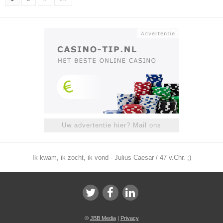
Uw advertentie hier? Mail ons
Ik kwam, ik zocht, ik vond - Julius Caesar / 47 v.Chr. ;)
©
JBB Media
|
Privacy